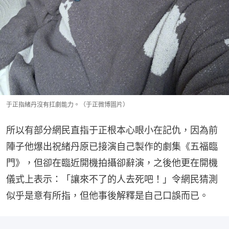
于正指緒丹沒有扛劇能力。（于正微博圖片）
所以有部分網民直指于正根本心眼小在記仇，因為前
陣子他爆出祝緒丹原已接演自己製作的劇集《五福臨
門》，但卻在臨近開機拍攝卻辭演，之後他更在開機
儀式上表示：「讓來不了的人去死吧！」令網民猜測
似乎是意有所指，但他事後解釋是自己口誤而已。