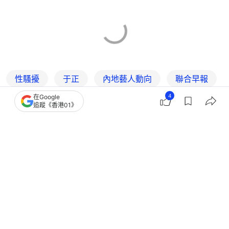
性騷擾
于正
內地藝人動向
聯合早報
4
在Google
追蹤《香港01》
2
0
0
0
1
娛樂
即時娛樂
男星羅正未等指示狂吻拍檔女星 導演
叫停後辯稱「太入戲沒忍住」