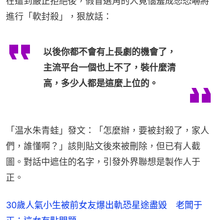
在遭到嚴正拒絕後，假冒選角的人竟惱羞成怒恐嚇將
進行「軟封殺」，狠放話：
以後你都不會有上長劇的機會了，
主流平台一個也上不了，裝什麼清
高，多少人都是這麼上位的。
「温水朱青蛙」發文：「怎麼辦，要被封殺了，家人
們，誰懂啊？」該則貼文後來被刪除，但已有人截
圖。對話中遮住的名字，引發外界聯想是製作人于
正。
30歲人氣小生被前女友爆出軌恐星途盡毀 老闆于