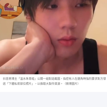
抖音男博主「温水朱青蛙」公開一組對話截圖，指控有人在選角時強烈要求對方發
送「下體私密部位照片」，以換取大製作資源。（微博圖片）