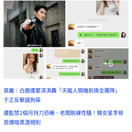
+
6
莫離｜白鹿遭蒙淇淇轟「天龍人開機前換全團隊」
于正反擊諷狗屎
遭監禁2個月持刀恐嚇、老闆脫褲性騷！韓女星李慈
恩爆暗黑潛規則