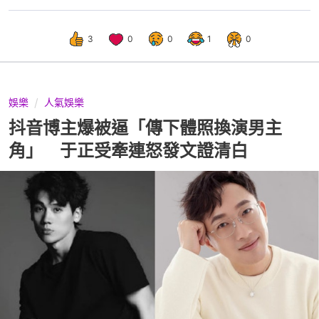
3
0
0
1
0
娛樂
人氣娛樂
抖音博主爆被逼「傳下體照換演男主
角」 于正受牽連怒發文證清白