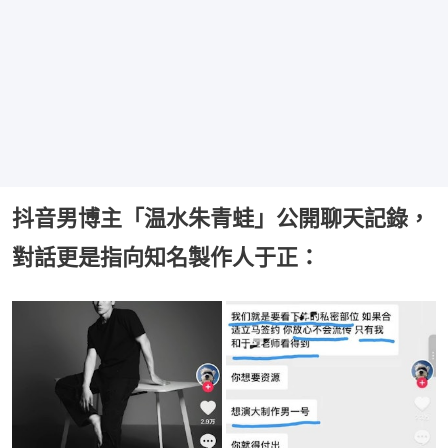
抖音男博主「温水朱青蛙」公開聊天記錄，
對話更是指向知名製作人于正：