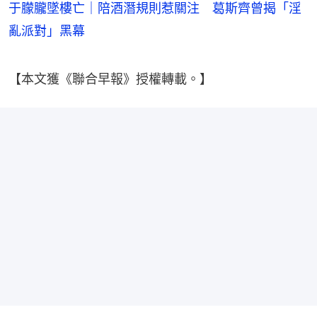
于朦朧墜樓亡｜陪酒潛規則惹關注 葛斯齊曾揭「淫
亂派對」黑幕
【本文獲《聯合早報》授權轉載。】