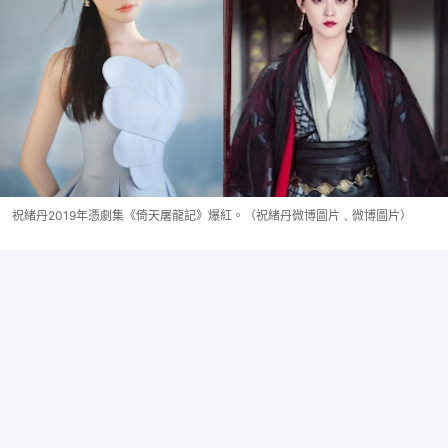
祝緒丹2019年憑劇集《倚天屠龍記》爆紅。（祝緒丹微博圖片﹑微博圖片）