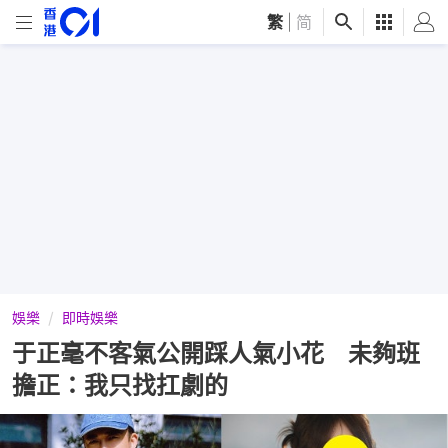
繁
|
简
娛樂
即時娛樂
于正毫不客氣公開踩人氣小花 未夠班
擔正：我只找扛劇的