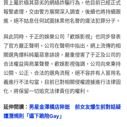
質上屬於極其惡劣的網絡詐騙行為，他目前已經正式
報警處理，交由警方展開深入調查，後續也將持續跟
進，絕不姑息任何試圖抹黑他名譽的違法犯罪分子。
與此同時，于正的娛樂公司「歡娛影視」也同步發表
了官方嚴正聲明。公司在聲明中指出，網上流傳的相
關選角爆料純屬惡意誹謗，嚴重侵害了于正及公司的
合法權益與商業聲譽。歡娛影視強調，公司向來秉持
公開、公正、合法的選角流程，絕不容許有人冒用名
義進行不法勾當，目前已對相關侵權證據進行法律固
化，將保留一切追究法律責任的權利。
延伸閱讀：
男星金澤橫店猝逝　前女友爆生前對話疑
遭潛規則「逼下跪陪Gay」