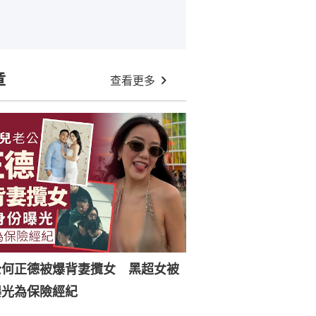
章
查看更多
公何正德被爆背妻攬女 黑超女被
曝光為保險經紀