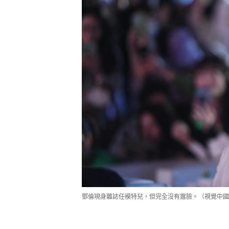
鄧倫現身雜誌任模特兒，但完全沒有露臉。（視覺中國