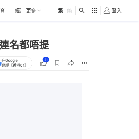
育
經濟
更多
01深圳
繁
觀點
|
简
健康
好食玩飛
登入
女
樣連名都唔提
21
在Google
追蹤《香港01》