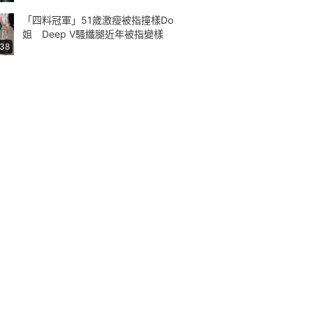
「四料冠軍」51歲激瘦被指撞樣Do
姐 Deep V騷纖腿近年被指變樣
:38