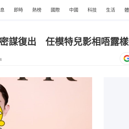
息
即時
熱榜
國際
中國
科技
生活
體
年密謀復出 任模特兒影相唔露
6