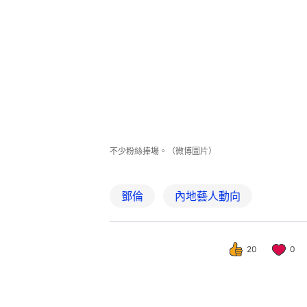
不少粉絲捧場。（微博圖片）
鄧倫
內地藝人動向
20
0