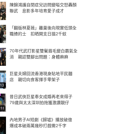
陳錦鴻護自閉症兒訪問變嗌交怒轟顏
聯武 息影多年培育愛子成才
「翻版林夏薇」離巢後向現實低頭全
職揸的士 扣晒開支日搵2千蚊
70年代武打影星雙鬢眉毛變白霸氣全
消 親認雙腳出問題：身體麻麻
巨星夫婦回流香港現身貼地平民麵
店 親切向食客揮手零架子
:13
昔日武俠巨星奉女成婚再老來得子
79歲與太太深圳拍拖獲激讚靚仔
:11
內地男子AI短劇《歸墟》播放破億
爆成本破兩萬幾秒打戲需2千字