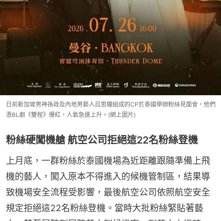
日前新加坡男神孫政及內地男藝人吕思瞳組成的CP於泰國舉辦粉絲見面會，他們
憑BL劇《雙程》爆紅，人氣急速上升。(網上圖片)
粉絲硬闖機艙 航空公司拒絕這22名粉絲登機
上月底，一群粉絲於泰國機場為近距離跟隨準備上飛
機的藝人，闖入原本不得進入的候機管制區，結果導
致機場安全流程受影響，最後航空公司依照航空安全
規定拒絕這22名粉絲登機。當時大批粉絲緊貼著藝