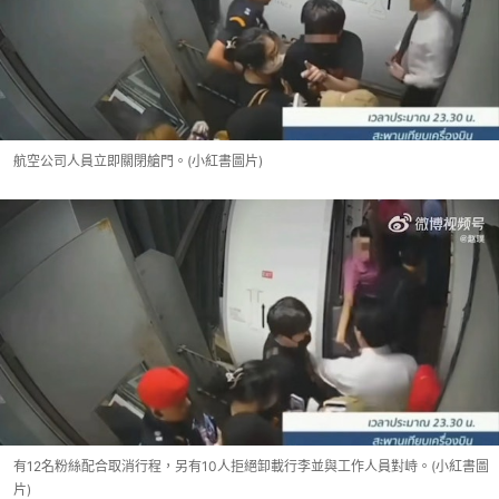
航空公司人員立即關閉艙門。(小紅書圖片)
有12名粉絲配合取消行程，另有10人拒絕卸載行李並與工作人員對峙。(小紅書圖
片)