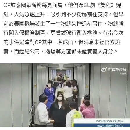
CP於泰國舉辦粉絲見面會，他們憑BL劇《雙程》爆
紅，人氣急速上升，吸引到不少粉絲前往支持。但早
前於泰國機場發生了一件粉絲失控追星事件，粉絲強
行闖入候機管制區，更嘗試強行衝入機艙。有指今次
的事件是這對CP其中一名成員，但消息未經官方證
實，而經紀公司、機場等方面都未證實藝人身分。