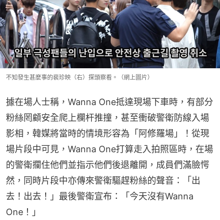
不知發生甚麼事的裴珍映（右）探頭察看。（網上圖片）
據在場人士稱，Wanna One抵達現場下車時，有部分
粉絲罔顧安全爬上欄杆推撞，甚至衝破警衛防線入場
影相，韓媒將當時的情境形容為「阿修羅場」！從現
場片段中可見，Wanna One打算走入拍照區時，在場
的警衛攔住他們並指示他們後退離開，成員們滿臉愕
然，同時片段中亦傳來警衛驅趕粉絲的聲音：「出
去！出去！」最後警衛宣布：「今天沒有Wanna 
One！」