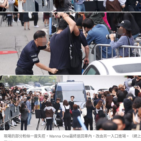
現場的部分粉絲一度失控，Wanna One最終退回車內，改由另一入口進場。（網上