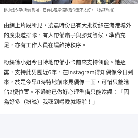
徐小姐今早8時許到場，已有心理準備觀看位置不太好。（翁鈺輝攝）
由網上片段所見，凌晨時份已有大批粉絲在海港城外
的廣東道排隊，有人帶備扇子與膠凳等候，準備充
足，亦有工作人員在場維持秩序。
粉絲徐小姐今日特地帶備小卡前來支持偶像。她透
露，支持此男團近6年，在Instagram得知偶像今日到
來，於是今早8時特地前來見偶像一面，可惜只能進
佔2樓位置。不過她已做好心理準備只能遠觀：「因
為好多（粉絲）我聽到噚晚就嚟啦！」