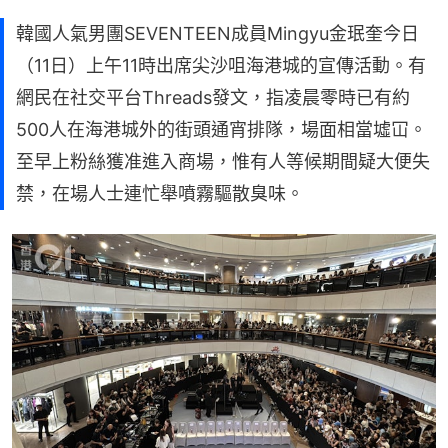
韓國人氣男團SEVENTEEN成員Mingyu金珉奎今日
（11日）上午11時出席尖沙咀海港城的宣傳活動。有
網民在社交平台Threads發文，指凌晨零時已有約
500人在海港城外的街頭通宵排隊，場面相當墟冚。
至早上粉絲獲准進入商場，惟有人等候期間疑大便失
禁，在場人士連忙舉噴霧驅散臭味。