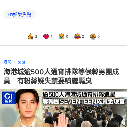
01娛樂焦點
2
1
0
2
0
港聞
突發
海港城逾500人通宵排隊等候韓男團成
員 有粉絲疑失禁要噴霧驅臭