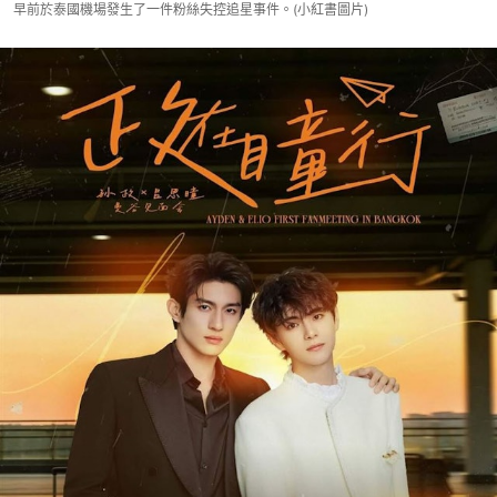
早前於泰國機場發生了一件粉絲失控追星事件。(小紅書圖片)