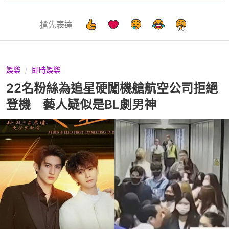
搶先表達
娛樂
即時娛樂
22名粉絲為追星硬闖機艙航空公司拒絕
登機 藝人疑似是BL劇男神