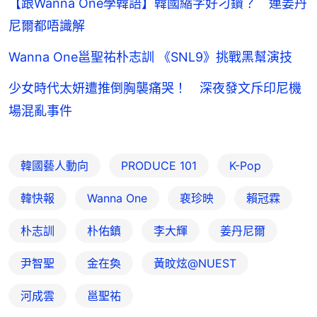
【跟Wanna One學韓語】韓國縮字好刁鑽？ 連姜丹
尼爾都唔識解
Wanna One邕聖祐朴志訓 《SNL9》挑戰黑幫演技
少女時代太妍遭推倒胸襲痛哭！ 深夜發文斥印尼機
場混亂事件
韓國藝人動向
PRODUCE 101
K-Pop
韓快報
Wanna One
裵珍映
賴冠霖
朴志訓
朴佑鎮
李大輝
姜丹尼爾
尹智聖
金在奐
黃旼炫@NUEST
河成雲
邕聖祐