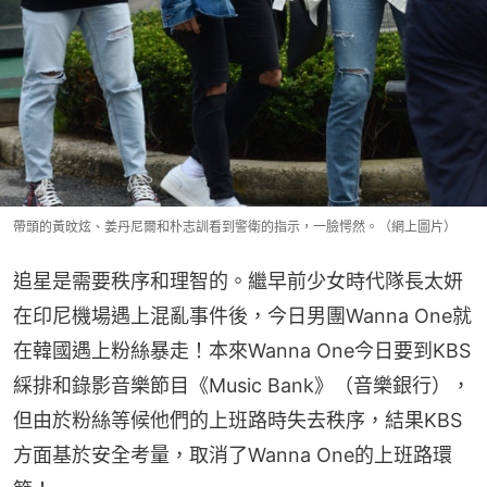
帶頭的黃旼炫、姜丹尼爾和朴志訓看到警衛的指示，一臉愕然。（網上圖片）
追星是需要秩序和理智的。繼早前少女時代隊長太妍
在印尼機場遇上混亂事件後，今日男團Wanna One就
在韓國遇上粉絲暴走！本來Wanna One今日要到KBS
綵排和錄影音樂節目《Music Bank》（音樂銀行），
但由於粉絲等候他們的上班路時失去秩序，結果KBS
方面基於安全考量，取消了Wanna One的上班路環