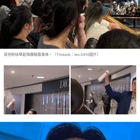
其他粉絲舉起噴霧驅散臭味。（Threads：leo.0916圖片）