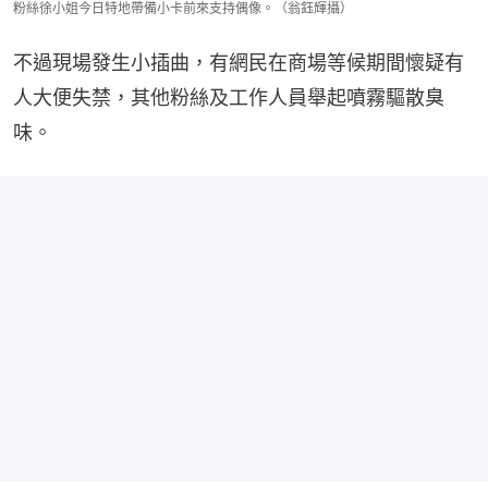
粉絲徐小姐今日特地帶備小卡前來支持偶像。（翁鈺輝攝）
不過現場發生小插曲，有網民在商場等候期間懷疑有
人大便失禁，其他粉絲及工作人員舉起噴霧驅散臭
味。