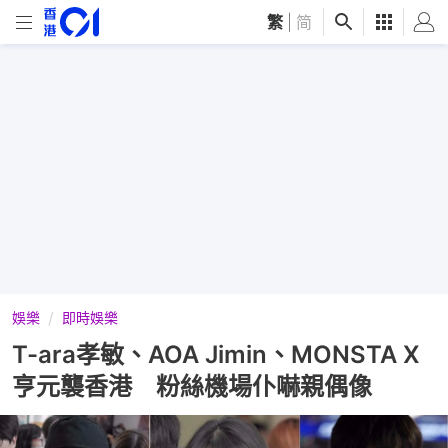
繁
|
简
娛樂
即時娛樂
T-ara孝敏、AOA Jimin、MONSTA X
亨元襲香港 粉絲機場仆嚇親偶像