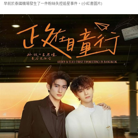
早前於泰國機場發生了一件粉絲失控追星事件。(小紅書圖片)