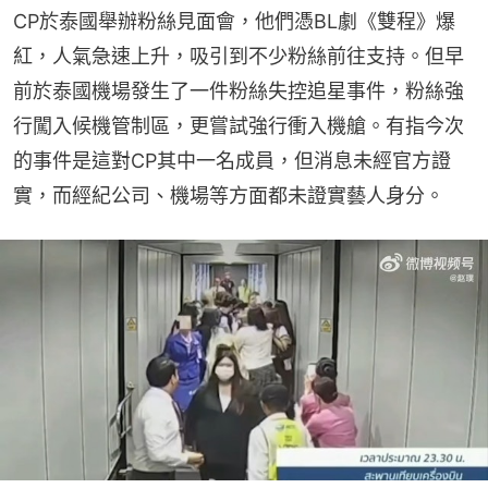
CP於泰國舉辦粉絲見面會，他們憑BL劇《雙程》爆
紅，人氣急速上升，吸引到不少粉絲前往支持。但早
前於泰國機場發生了一件粉絲失控追星事件，粉絲強
行闖入候機管制區，更嘗試強行衝入機艙。有指今次
的事件是這對CP其中一名成員，但消息未經官方證
實，而經紀公司、機場等方面都未證實藝人身分。