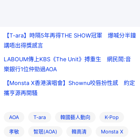
【T-ara】時隔5年再得THE SHOW冠軍 爆喊分半鐘
講唔出得獎感言
LABOUM傳上KBS《The Unit》搏重生 網民鬧:音
樂銀行1位仲勁過AOA
【Monsta X香港演唱會】Shownu咬唇扮性感 約定
攜亨源再開騷
AOA
T-ara
韓國藝人動向
K-Pop
孝敏
智珉(AOA)
韓高清
Monsta X