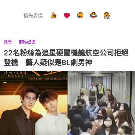
搶先表達
娛樂
即時娛樂
22名粉絲為追星硬闖機艙航空公司拒絕
登機 藝人疑似是BL劇男神