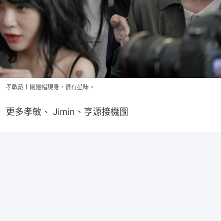
孝敏戴上闊邊帽現身，很有星味。
更多孝敏、 Jimin、亨源接機圖