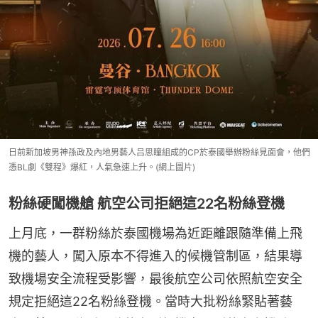
日前新加坡男神孫政及內地男藝人吕思瞳組成的CP於泰國舉辦粉絲見面會，他們
憑BL劇《雙程》爆紅，人氣急速上升。(網上圖片)
粉絲硬闖機艙 航空公司拒絕這22名粉絲登機
上月底，一群粉絲於泰國機場為近距離跟隨準備上飛
機的藝人，闖入原本不得進入的候機管制區，結果導
致機場安全流程受影響，最後航空公司依照航空安全
規定拒絕這22名粉絲登機。當時大批粉絲緊貼著藝