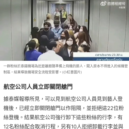
一群粉絲於泰國機場為近距離跟隨準備上飛機的藝人，闖入原本不得進入的候機管
制區，結果導致機場安全流程受影響。(小紅書圖片)
航空公司人員立即關閉艙門
據泰媒報導所見，可以見到航空公司人員見到藝人登
機後，已經立即關閉艙門以作阻隔，並拒絕這22位粉
絲登機。結果航空公司強行卸下這些粉絲的行李，有
12名粉絲配合取消行程，另有10人拒絕卸載行李並與