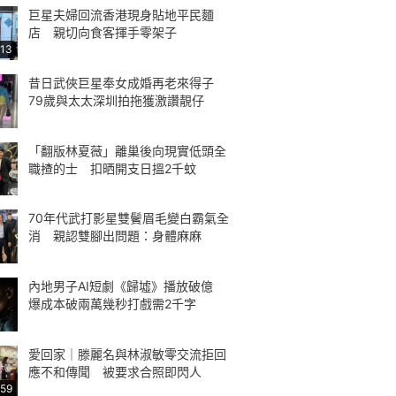
巨星夫婦回流香港現身貼地平民麵
店 親切向食客揮手零架子
:13
昔日武俠巨星奉女成婚再老來得子
79歲與太太深圳拍拖獲激讚靚仔
「翻版林夏薇」離巢後向現實低頭全
職揸的士 扣晒開支日搵2千蚊
70年代武打影星雙鬢眉毛變白霸氣全
消 親認雙腳出問題：身體麻麻
內地男子AI短劇《歸墟》播放破億
爆成本破兩萬幾秒打戲需2千字
愛回家｜滕麗名與林淑敏零交流拒回
應不和傳聞 被要求合照即閃人
:59