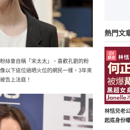
熱門文
粉絲會自稱「宋太太」、喜歡孔劉的粉
像以下這位過晒火位的網民一樣，3年來
被告上法庭！
林恬兒老
起底身份