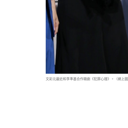
文彩元最近和李準基合作韓劇《犯罪心理》。（網上圖