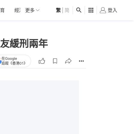
育
經濟
更多
01深圳
繁
觀點
|
简
健康
好食玩飛
登入
女
友緩刑兩年
在Google
追蹤《香港01》