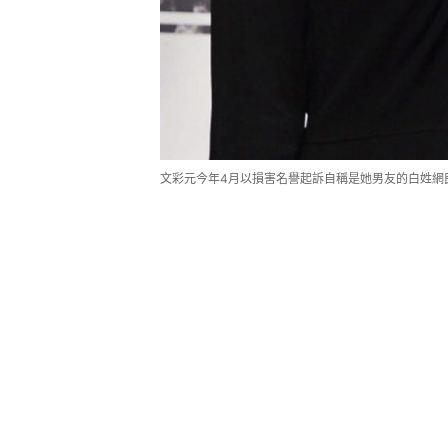
文彩元今年4月以損害名譽起訴自稱是她男友的白姓網