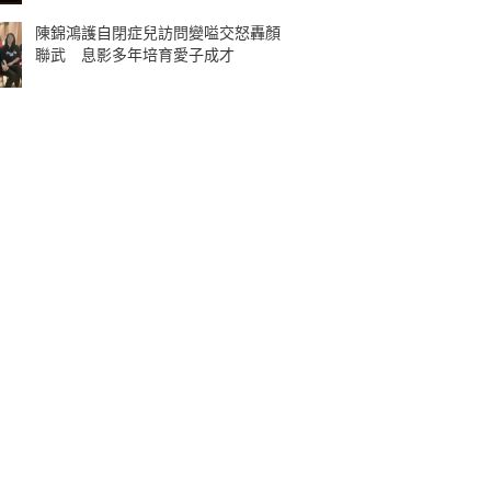
陳錦鴻護自閉症兒訪問變嗌交怒轟顏
聯武 息影多年培育愛子成才