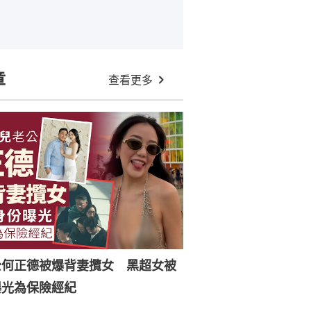
章
查看更多
公何正德被爆背妻攬女 黑超女被
曝光為保險經紀