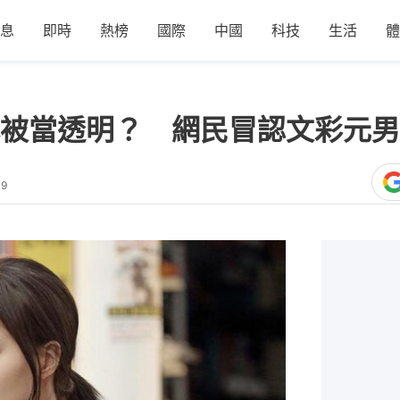
息
即時
熱榜
國際
中國
科技
生活
體
被當透明？ 網民冒認文彩元男
49