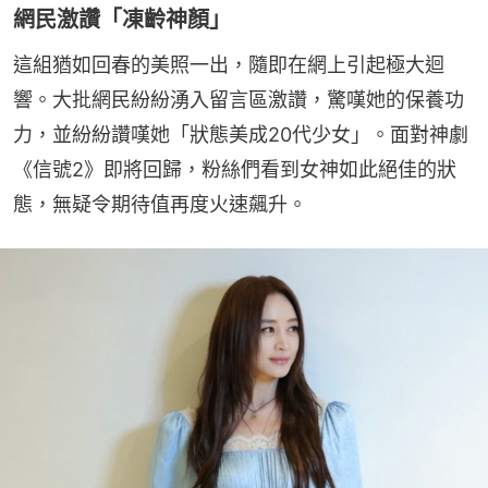
網民激讚「凍齡神顏」
這組猶如回春的美照一出，隨即在網上引起極大迴
響。大批網民紛紛湧入留言區激讚，驚嘆她的保養功
力，並紛紛讚嘆她「狀態美成20代少女」。面對神劇
《信號2》即將回歸，粉絲們看到女神如此絕佳的狀
態，無疑令期待值再度火速飆升。