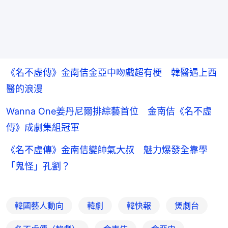
《名不虛傳》金南佶金亞中吻戲超有梗 韓醫遇上西
醫的浪漫
Wanna One姜丹尼爾排綜藝首位 金南佶《名不虛
傳》成劇集組冠軍
《名不虛傳》金南佶變帥氣大叔 魅力爆發全靠學
「鬼怪」孔劉？
韓國藝人動向
韓劇
韓快報
煲劇台