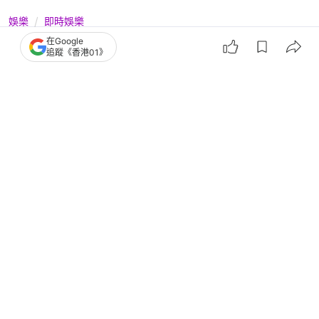
娛樂
即時娛樂
在Google
Viu新劇丨檀健次王楚然同居互懟 金明
追蹤《香港01》
洙姜旻兒「情感轉移」
撰文：
小白
出版：
2026-06-18 17:45
更新：
2026-06-19 00:25