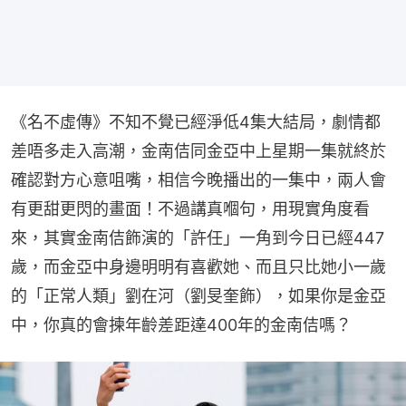
《名不虛傳》不知不覺已經淨低4集大結局，劇情都
差唔多走入高潮，金南佶同金亞中上星期一集就終於
確認對方心意咀嘴，相信今晚播出的一集中，兩人會
有更甜更閃的畫面！不過講真嗰句，用現實角度看
來，其實金南佶飾演的「許任」一角到今日已經447
歲，而金亞中身邊明明有喜歡她、而且只比她小一歲
的「正常人類」劉在河（劉旻奎飾），如果你是金亞
中，你真的會揀年齡差距達400年的金南佶嗎？