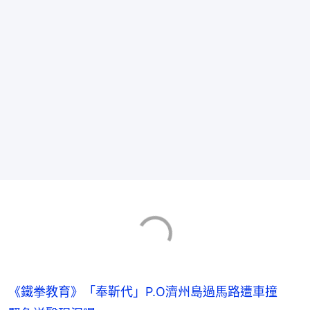
《鐵拳教育》「奉靳代」P.O濟州島過馬路遭車撞