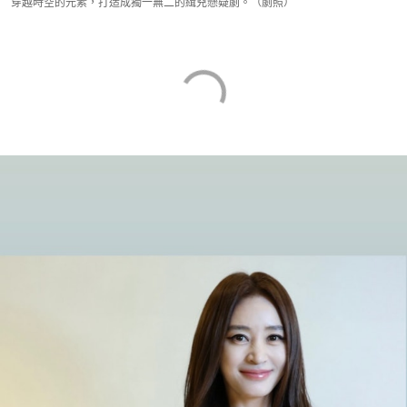
穿越時空的元素，打造成獨一無二的緝兇懸疑劇。（劇照）