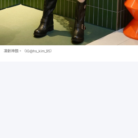
凍齡神顏。（IG@hs_kim_95）