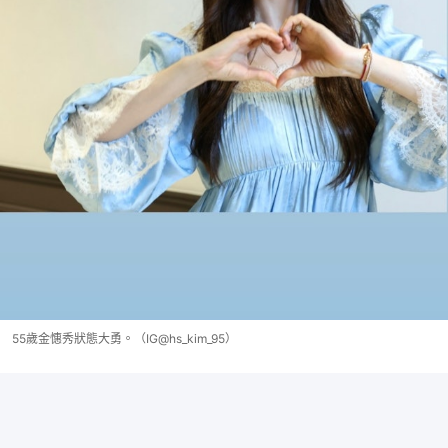
55歲金憓秀狀態大勇。（IG@hs_kim_95）