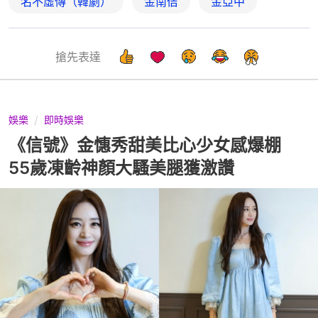
名不虛傳（韓劇）
金南佶
金亞中
搶先表達
娛樂
即時娛樂
《信號》金憓秀甜美比心少女感爆棚
55歲凍齡神顏大騷美腿獲激讚