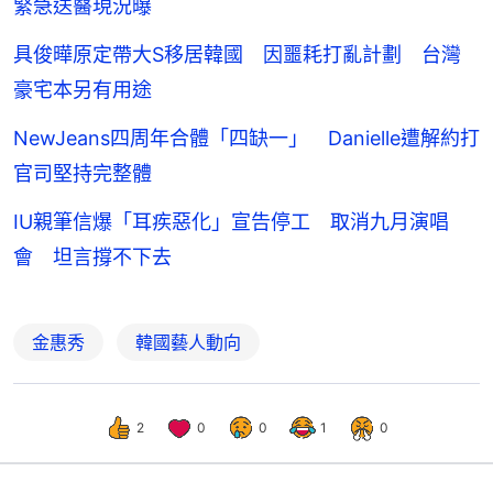
緊急送醫現況曝
具俊曄原定帶大S移居韓國 因噩耗打亂計劃 台灣
豪宅本另有用途
NewJeans四周年合體「四缺一」 Danielle遭解約打
官司堅持完整體
IU親筆信爆「耳疾惡化」宣告停工 取消九月演唱
會 坦言撐不下去
金惠秀
韓國藝人動向
2
0
0
1
0