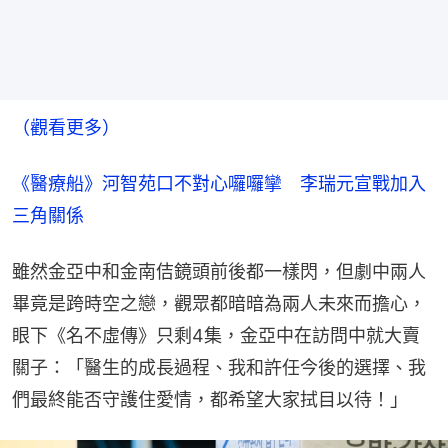
（觀看更多）
《醫療船》河智苑口不對心囉囉攣　李瑞元宣戰加入
三角關係
雖然金亞中和金南佶鏡頭前後都一樣閃，但劇中兩人
畢竟是跨時空之戀，觀眾都暗暗為兩人未來而擔心，
眼下《名不虛傳》只剩4集，金亞中在訪問中就大賣
關子：「醫生的成長過程、我和許任今後的選擇、我
們最終能否守護住愛情，都希望大家拭目以待！」