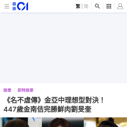
繁
|
简
娛樂
即時娛樂
《名不虛傳》金亞中理想型對決！
447歲金南佶完勝鮮肉劉旻奎