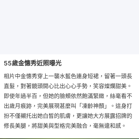
55歲金憓秀近照曝光
相片中金憓秀穿上一襲水藍色連身短裙，留著一頭長
直髮，對著鏡頭開心比出心心手勢，笑容燦爛甜美。
即使年過半百，但她的臉頰依然飽滿緊緻，絲毫看不
出歲月痕跡，完美展現甚麼叫「凍齡神顏」。這身打
扮不僅襯托出她白皙的肌膚，更讓她大方展露招牌的
修長美腿，將甜美與型格完美融合，毫無違和感。