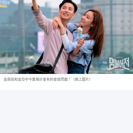
金南佶和金亞中今集預計會有約會放閃戲！（網上圖片）