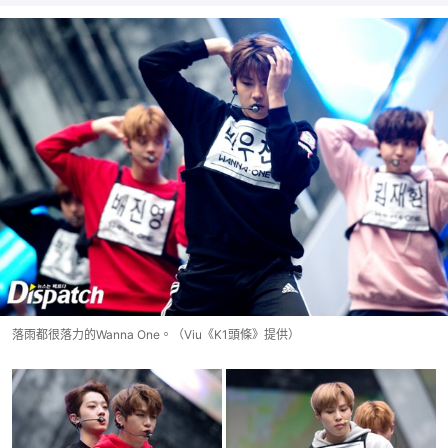
落雨都很落力的Wanna One。（Viu《K1頭條》提供）