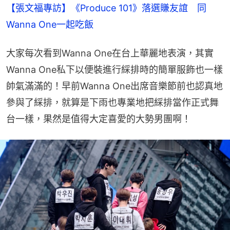
【張文福專訪】《Produce 101》落選賺友誼　同
Wanna One一起吃飯
大家每次看到Wanna One在台上華麗地表演，其實
Wanna One私下以便裝進行綵排時的簡單服飾也一樣
帥氣滿滿的！早前Wanna One出席音樂節前也認真地
參與了綵排，就算是下雨也專業地把綵排當作正式舞
台一樣，果然是值得大定喜愛的大勢男團啊！