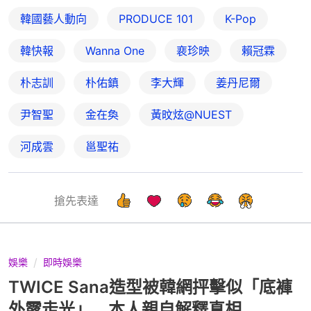
韓國藝人動向
PRODUCE 101
K-Pop
韓快報
Wanna One
裵珍映
賴冠霖
朴志訓
朴佑鎮
李大輝
姜丹尼爾
尹智聖
金在奐
黃旼炫@NUEST
河成雲
邕聖祐
搶先表達
娛樂
即時娛樂
TWICE Sana造型被韓網抨擊似「底褲
外露走光」 本人親自解釋真相