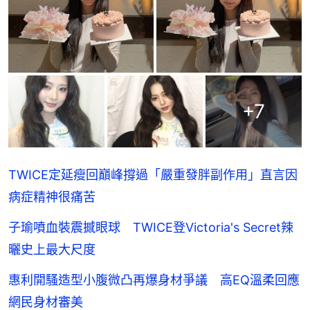
+
7
TWICE定延瘦回巔峰撐過「嚴重發胖副作用」直言因
病症精神很痛苦
子瑜噴血裝震撼眼球 TWICE登Victoria's Secret辣
曬史上最大尺度
惠利開騷造型小腹微凸再爆身材爭議 高EQ溫柔回應
網民身材審美