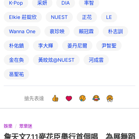
K-Pop
采妍
DIA
率智
Elkie 莊錠欣
NUEST
正花
LE
Wanna One
裵珍映
賴冠霖
朴志訓
朴佑鎮
李大輝
姜丹尼爾
尹智聖
金在奐
黃旼炫@NUEST
河成雲
邕聖祐
搶先表達
娛樂
眾樂迷
詹天文7.11麥花臣舉行首個唱 為展舞蹈