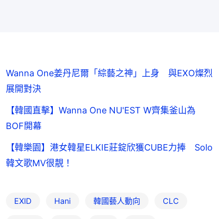
Wanna One姜丹尼爾「綜藝之神」上身 與EXO燦烈
展開對決
【韓國直擊】Wanna One NU'EST W齊集釜山為
BOF開幕
【韓樂園】港女韓星ELKIE莊錠欣獲CUBE力捧 Solo
韓文歌MV很靚！
EXID
Hani
韓國藝人動向
CLC