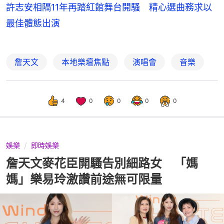
許志安相隔11年再踏紅館舞台開騷 精心選曲務求以
最佳體態出演
詹天文
本地樂壇焦點
演唱會
音樂
4
0
0
0
0
娛樂
即時娛樂
詹天文麥花臣開騷告別細路女 「媽
媽」樂易玲激讚前途無可限量