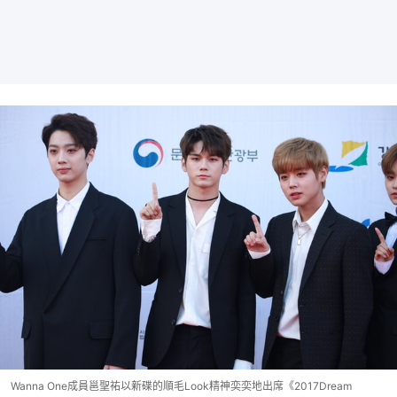
Wanna One成員邕聖祐以新碟的順毛Look精神奕奕地出席《2017Dream