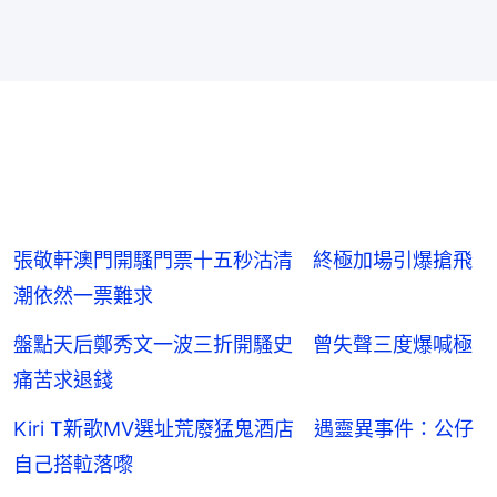
張敬軒澳門開騷門票十五秒沽清 終極加場引爆搶飛
潮依然一票難求
盤點天后鄭秀文一波三折開騷史 曾失聲三度爆喊極
痛苦求退錢
Kiri T新歌MV選址荒廢猛鬼酒店 遇靈異事件：公仔
自己搭𨋢落嚟