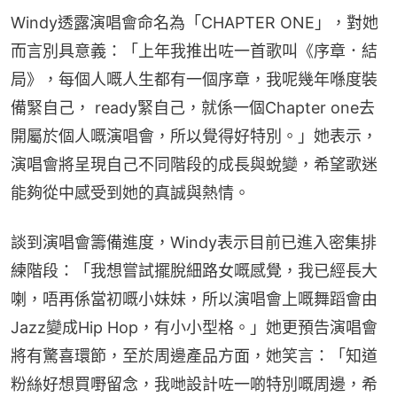
Windy透露演唱會命名為「CHAPTER ONE」，對她
而言別具意義：「上年我推出咗一首歌叫《序章．結
局》，每個人嘅人生都有一個序章，我呢幾年喺度裝
備緊自己， ready緊自己，就係一個Chapter one去
開屬於個人嘅演唱會，所以覺得好特別。」她表示，
演唱會將呈現自己不同階段的成長與蛻變，希望歌迷
能夠從中感受到她的真誠與熱情。
談到演唱會籌備進度，Windy表示目前已進入密集排
練階段：「我想嘗試擺脫細路女嘅感覺，我已經長大
喇，唔再係當初嘅小妹妹，所以演唱會上嘅舞蹈會由
Jazz變成Hip Hop，有小小型格。」她更預告演唱會
將有驚喜環節，至於周邊產品方面，她笑言：「知道
粉絲好想買嘢留念，我哋設計咗一啲特別嘅周邊，希