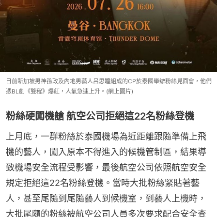
日前新加坡男神孫政及內地男藝人吕思瞳組成的CP於泰國舉辦粉絲見面會，他們
憑BL劇《雙程》爆紅，人氣急速上升。(網上圖片)
粉絲硬闖機艙 航空公司拒絕這22名粉絲登機
上月底，一群粉絲於泰國機場為近距離跟隨準備上飛
機的藝人，闖入原本不得進入的候機管制區，結果導
致機場安全流程受影響，最後航空公司依照航空安全
規定拒絕這22名粉絲登機。當時大批粉絲緊貼著藝
人，甚至尾隨到尾隨藝人到候機室，到藝人上機時，
大批尾隨的粉絲被航空公司人員多次要求配合安全查