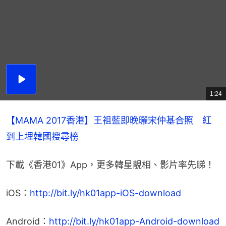
播
放
1:24
總
影
共
片
時
間
【MAMA 2017香港】王祖藍即晚曬宋仲基合照　紅
到上埋韓國搜尋榜
下載《香港01》App，更多韓星靚相、影片率先睇！
iOS：
http://bit.ly/hk01app-iOS-download
Android：
http://bit.ly/hk01app-Android-download