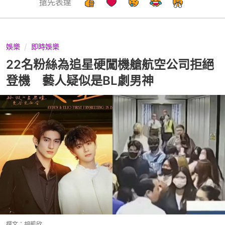
搶先表達
娛樂
即時娛樂
22名粉絲為追星硬闖機艙航空公司拒絕
登機 藝人疑似是BL劇男神
撰文：
胡凱欣