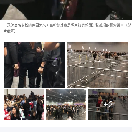
一眾保安將女粉絲包圍起來，該粉絲其實是想用較剪剪開連繫鐵欄的膠索帶。（影
片截圖）
+
2