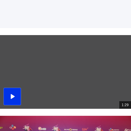
播
放
1:29
總
影
共
片
時
間