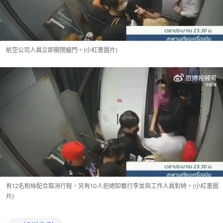
航空公司人員立即關閉艙門。(小紅書圖片)
有12名粉絲配合取消行程，另有10人拒絕卸載行李並與工作人員對峙。(小紅書圖
片)