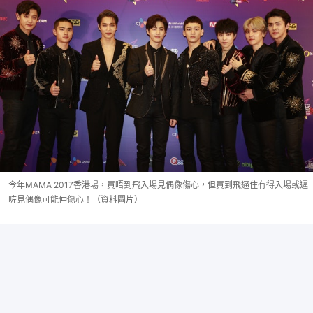
今年MAMA 2017香港場，買唔到飛入場見偶像傷心，但買到飛逼住冇得入場或遲
咗見偶像可能仲傷心！（資料圖片）