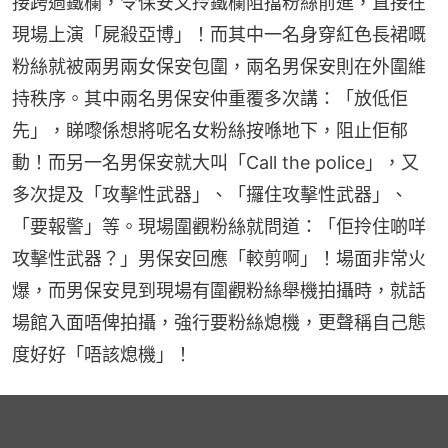
接跨過鐵欄，令保安又拎鐵欄阻擋粉絲前進，直接在
現場上演「屍殺亞博」！而其中一名身穿紅色長裙嘅
粉絲就被兩男兩女保安包圍，兩名男保安則在外圍維
持秩序。其中兩名男保安仲重覆多次講：「放低佢
先」，睇嚟係想將呢名女粉絲按喺地下，阻止佢郁
動！而另一名男保安就大叫「Call the police」，又
多次提及「攻擊性武器」、「攞住攻擊性武器」、
「要報警」等。現場圍觀粉絲就問道：「佢拎住啲咩
攻擊性武器？」男保安回應「較剪啊」！場面非常火
爆，而男保安見到現場有圍觀粉絲舉機拍攝時，就話
場館入面唔俾拍攝，強行要粉絲熄機，更聲稱自己態
度好好「唔該熄機」！