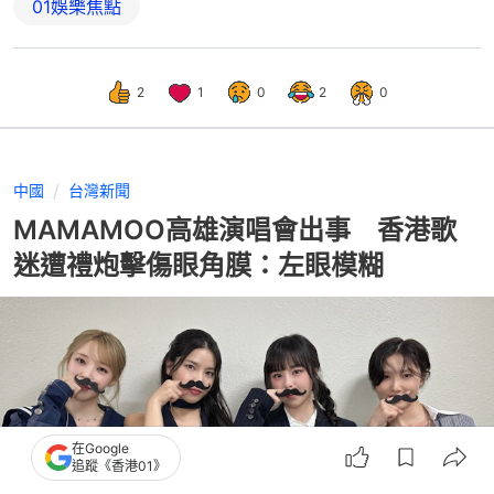
01娛樂焦點
2
1
0
2
0
中國
台灣新聞
MAMAMOO高雄演唱會出事 香港歌
迷遭禮炮擊傷眼角膜：左眼模糊
在Google
追蹤《香港01》