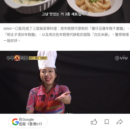
MIMI一口氣完成了三道無菜單料理：用年糕替代意粉的「薯仔忌廉年糕千層麵」、
「明太子清炒年糕麵」，以及用白色年糕替代餅乾的甜點「白拉米蘇」，獲得現場
一致好評。
在Google
追蹤《香港01》
可是最終李泳知憑藉「小學生辣炒年糕」以1分之差擊敗MIMI，成為首任主廚。隨