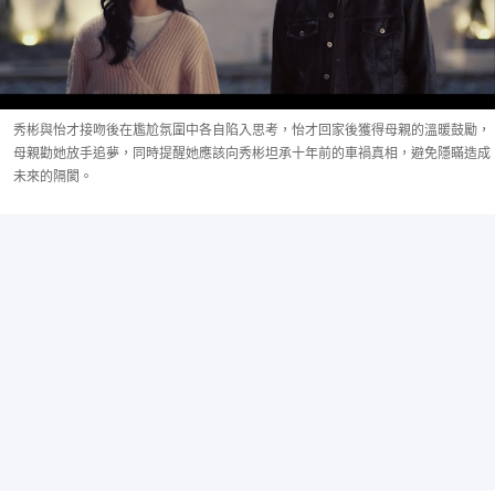
秀彬與怡才接吻後在尷尬氛圍中各自陷入思考，怡才回家後獲得母親的溫暖鼓勵，
母親勸她放手追夢，同時提醒她應該向秀彬坦承十年前的車禍真相，避免隱瞞造成
未來的隔閡。