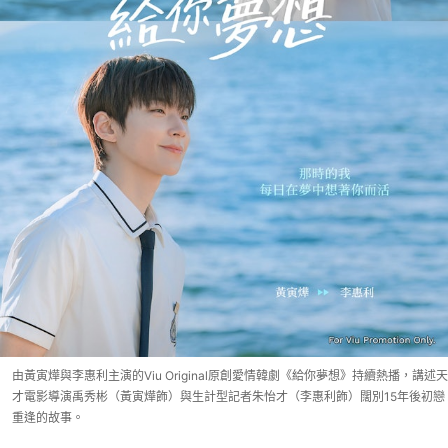
由黃寅燁與李惠利主演的Viu Original原創愛情韓劇《給你夢想》持續熱播，講述天
才電影導演禹秀彬（黃寅燁飾）與生計型記者朱怡才（李惠利飾）闊別15年後初戀
重逢的故事。