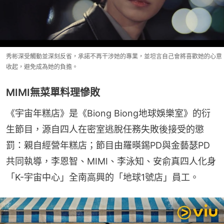
秀彬深受觸動並深刻反省，承諾不再干涉她的專業，並坦言自己會將喜歡她的心意
收起，避免成為她的負擔。
MIMI無菜單料理慘敗
《宇宙年糕店》是《Biong Biong地球娛樂室》的衍
生節目，源自四人在密室逃脫任務失敗後接受的懲
罰：親自經營年糕店；節目由羅暎錫PD與金藝瑟PD
共同執導，李恩智、MIMI、李泳知、安俞真四人化身
「K-宇宙中心」全南高興的「地球1號店」員工。