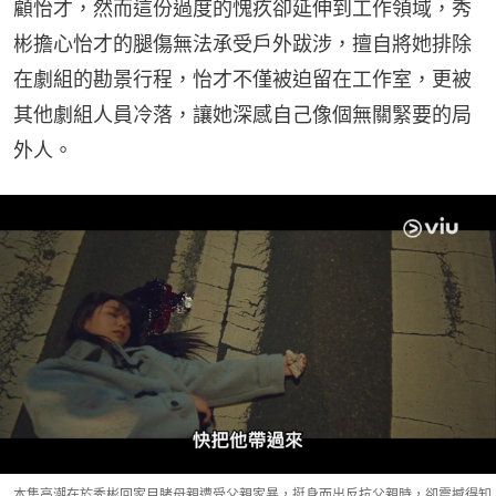
顧怡才，然而這份過度的愧疚卻延伸到工作領域，秀
彬擔心怡才的腿傷無法承受戶外跋涉，擅自將她排除
在劇組的勘景行程，怡才不僅被迫留在工作室，更被
其他劇組人員冷落，讓她深感自己像個無關緊要的局
外人。
本集高潮在於秀彬回家目睹母親遭受父親家暴，挺身而出反抗父親時，卻震撼得知