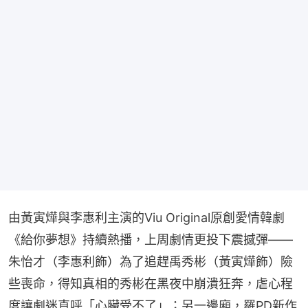
由黃寅燁與李惠利主演的Viu Original原創愛情韓劇
《給你夢想》持續熱播，上周劇情更投下震撼彈——
朱怡才（李惠利飾）為了追趕禹秀彬（黃寅燁飾）險
些喪命，得知真相的秀彬在黑夜中崩潰狂奔，虐心程
度讓劇迷直呼「心臟受不了」；另一邊廂，羅PD新作