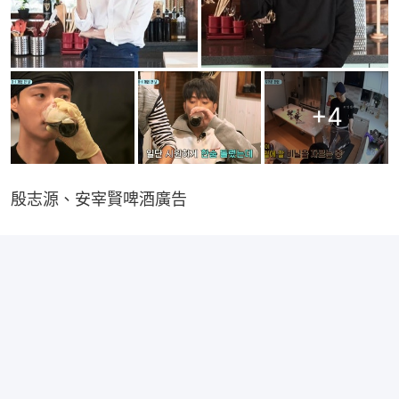
+
4
殷志源、安宰賢啤酒廣告