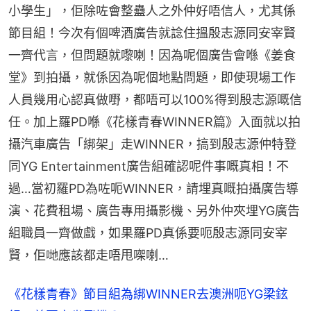
小學生」，佢除咗會整蠱人之外仲好唔信人，尤其係
節目組！今次有個啤酒廣告就諗住搵殷志源同安宰賢
一齊代言，但問題就嚟喇！因為呢個廣告會喺《姜食
堂》到拍攝，就係因為呢個地點問題，即使現場工作
人員幾用心認真做嘢，都唔可以100%得到殷志源嘅信
任。加上羅PD喺《花樣青春WINNER篇》入面就以拍
攝汽車廣告「綁架」走WINNER，搞到殷志源仲特登
同YG Entertainment廣告組確認呢件事嘅真相！不
過…當初羅PD為咗呃WINNER，請埋真嘅拍攝廣告導
演、花費租場、廣告專用攝影機、另外仲夾埋YG廣告
組職員一齊做戲，如果羅PD真係要呃殷志源同安宰
賢，佢哋應該都走唔甩㗎喇…
《花樣青春》節目組為綁WINNER去澳洲呃YG梁鉉