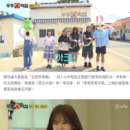
節目最大看點是「主廚爭奪戰」 ，四人以年糕為主題進行創意料理對決，爭奪唯一
的主廚寶座，更邀來《黑白大廚》第一季冠軍、有「拿坡里黑手黨」之稱的權聖晙
驚喜現身擔任評審！