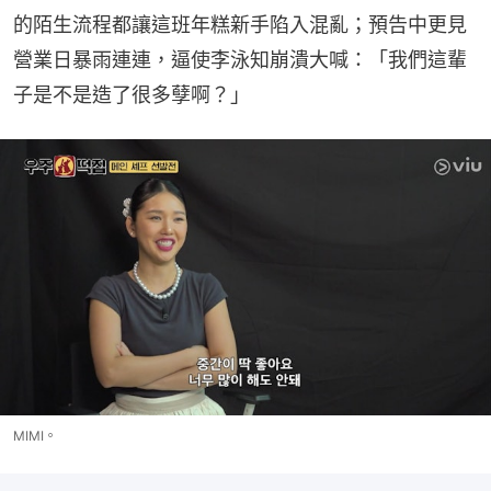
的陌生流程都讓這班年糕新手陷入混亂；預告中更見
營業日暴雨連連，逼使李泳知崩潰大喊：「我們這輩
子是不是造了很多孽啊？」
MIMI。