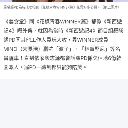
羅䁐錫PD為咗成功拍到《花樣青春WINNER篇》花費好多心機。（網上圖片）
《姜食堂》同《花樣青春WINNER篇》都係《新西遊
記4》嘅外傳，就因為當時《新西遊記4》節目組羅䁐
錫PD同其他工作人員玩大咗，畀WINNER成員
MINO（宋旻浩）贏咗「波子」、「林寶堅尼」等名
貴靚車！直到依家殷志源都會話羅PD係欠佢地6億韓
圜嘅人，羅PD一聽到都只能夠陪笑。