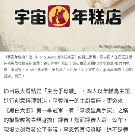
《宇宙年糕店》是《Biong Biong地球娛樂室》的衍生節目，源自四人在密室逃脫
任務失敗後接受的懲罰：親自經營年糕店；節目由羅暎錫PD與金藝瑟PD共同執
導，李恩智、MIMI、李泳知、安俞真四人化身「K-宇宙中心」全南高興的「地球1
號店」員工。
節目最大看點是「主廚爭奪戰」 ，四人以年糕為主題
進行創意料理對決，爭奪唯一的主廚寶座，更邀來
《黑白大廚》第一季冠軍、有「拿坡里黑手黨」之稱
的權聖晙驚喜現身擔任評審！然而評審人選一公布，
現場立刻爆發公平爭議，李恩智直接質疑「這不是舞