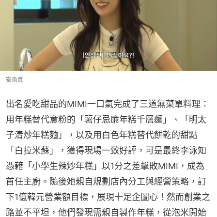
安俞真
出名愛吃甜品的MIMI一口氣完成了三道無菜單料理：
用年糕替代意粉的「薯仔忌廉年糕千層麵」、「明太
子清炒年糕麵」，以及用白色年糕替代餅乾的甜點
「白拉米蘇」，獲得現場一致好評，可是最終李泳知
憑藉「小學生辣炒年糕」以1分之差擊敗MIMI，成為
首任主廚。隨後她親自規劃店內分工與經營策略，訂
下1億韓元營業額目標，展現十足企圖心！然而創業之
路並不平坦，他們發現需親自製作年糕，從泡米開始