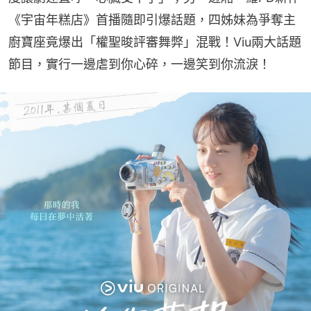
《宇宙年糕店》首播隨即引爆話題，四姊妹為爭奪主
廚寶座竟爆出「權聖晙評審舞弊」混戰！Viu兩大話題
節目，實行一邊虐到你心碎，一邊笑到你流淚！