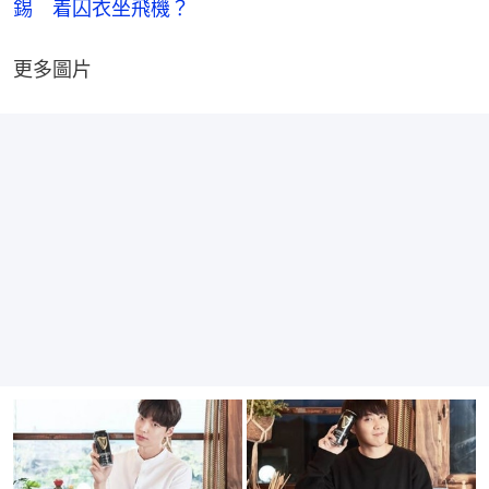
錫　着囚衣坐飛機？
更多圖片