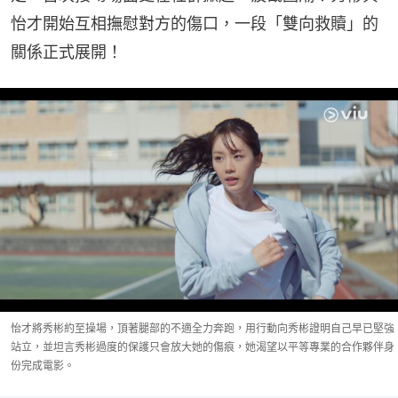
怡才開始互相撫慰對方的傷口，一段「雙向救贖」的
關係正式展開！
怡才將秀彬約至操場，頂著腿部的不適全力奔跑，用行動向秀彬證明自己早已堅強
站立，並坦言秀彬過度的保護只會放大她的傷痕，她渴望以平等專業的合作夥伴身
份完成電影。