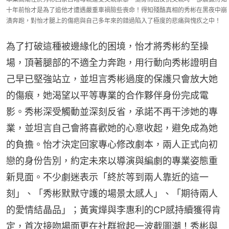
十年前怡才是為了追他才遭遇嚴重車禍險些喪命！得知殘酷真相的秀彬在黑夜中崩
潰奔跑，對怡才腿上的傷疤與自己多年來的錯過陷入了極度的悲痛與愧疚之中！
為了打破這種被邊緣化的困境，怡才將秀彬約至操
場，頂著腿部的不適全力奔跑，用行動向秀彬證明自
己早已堅強站立，並坦言秀彬過度的保護只會放大她
的傷痕，她渴望以平等專業的合作夥伴身份完成電
影。秀彬深受觸動並深刻反省，承諾不再干涉她的專
業，並坦言自己會將喜歡她的心意收起，避免成為她
的負擔。怡才決定回家專心修改劇本，兩人正式向初
戀的身份告別，約定未來以導演與編劇的專業姿態重
新見面。不少劇迷表示「終於等到兩人靠近的這一
刻」、「秀彬默默守護的場景太感人」、「期待兩人
的愛情結晶品」；黃寅燁與李惠利的CP感持續獲得肯
定，首次接吻場面更在社群掀起一波截圖潮！秀彬與