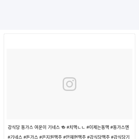
강식당 동가스 여운이 기네스 🍻 #치맥ㄴㄴ #이제는동맥 #동가스엔
#기네스 #돈가스 #은지원맥주 #안재현맥주 #강식당맥주 #강식당기