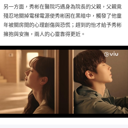
另一方面，秀彬在醫院巧遇身為院長的父親，父親竟
殘忍地關掉電梯電源使秀彬困在黑暗中，觸發了他童
年被關房間的心理創傷與恐慌；趕到的怡才給予秀彬
擁抱與安撫，兩人的心靈靠得更近。