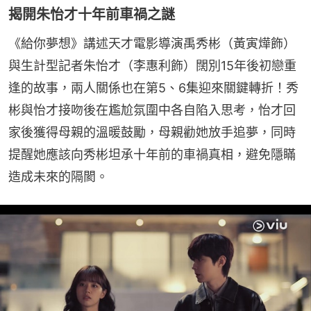
揭開朱怡才十年前車禍之謎
《給你夢想》講述天才電影導演禹秀彬（黃寅燁飾）
與生計型記者朱怡才（李惠利飾）闊別15年後初戀重
逢的故事，兩人關係也在第5、6集迎來關鍵轉折！秀
彬與怡才接吻後在尷尬氛圍中各自陷入思考，怡才回
家後獲得母親的溫暖鼓勵，母親勸她放手追夢，同時
提醒她應該向秀彬坦承十年前的車禍真相，避免隱瞞
造成未來的隔閡。