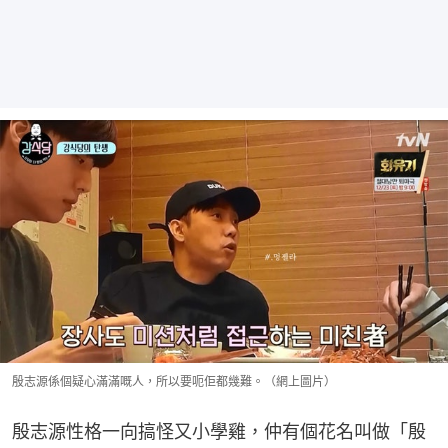
殷志源係個疑心滿滿嘅人，所以要呃佢都幾難。（網上圖片）
殷志源性格一向搞怪又小學雞，仲有個花名叫做「殷