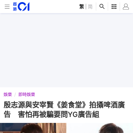
繁
|
简
娛樂
即時娛樂
殷志源與安宰賢《姜食堂》拍攝啤酒廣
告 害怕再被騙要問YG廣告組