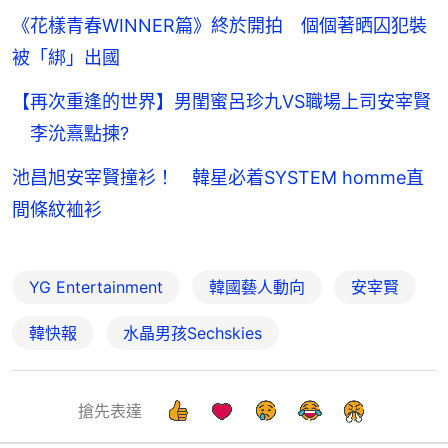
《花樣青春WINNER篇》終於開拍 個個著晒囚犯裝
被「綁」出國
【再次重逢的世界】男閨蜜呂珍九VS職場上司安宰賢
李沇熹點揀?
池昌旭安宰賢撞衫！ 韓星必着SYSTEM homme直
間條紋裇衫
YG Entertainment
韓國藝人動向
安宰賢
韓快報
水晶男孩Sechskies
搶先表達