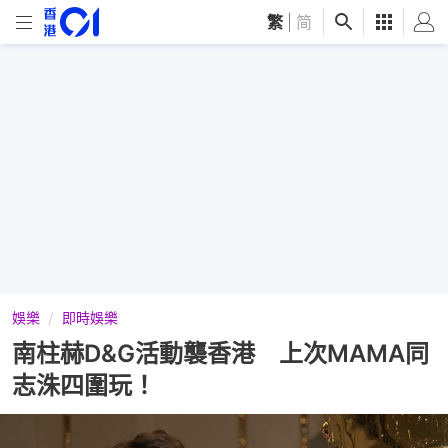
繁
|
简
娛樂
即時娛樂
南柱赫D&G活動襲香港 上次MAMA同
志洙四圍玩！