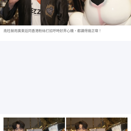
南柱赫用廣東話同香港粉絲打招呼時好畀心機，都講得幾正㗎！