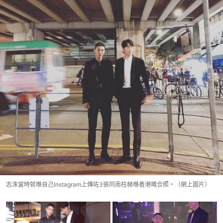
志洙當時就喺自己Instagram上傳咗3張同南柱赫喺香港嘅合照。（網上圖片）