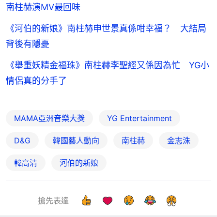
南柱赫演MV最回味
《河伯的新娘》南柱赫申世景真係咁幸福？ 大結局
背後有隱憂
《舉重妖精金福珠》南柱赫李聖經又係因為忙 YG小
情侶真的分手了
MAMA亞洲音樂大獎
YG Entertainment
D&G
韓國藝人動向
南柱赫
金志洙
韓高清
河伯的新娘
搶先表達