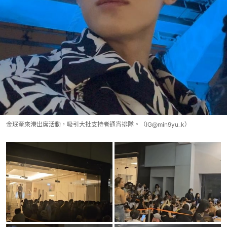
金珉奎來港出席活動，吸引大批支持者通宵排隊。（IG@min9yu_k）