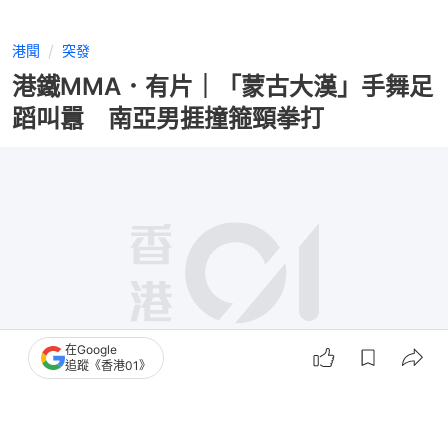
港聞
突發
港鐵MMA．有片｜「蒙古大漢」手舞足
蹈叫囂 南亞男捱撞箍頸拳打
在Google
追蹤《香港01》
撰文：
凌逸德
出版：
2026-07-29 04:22
更新：
2026-07-29 18:55