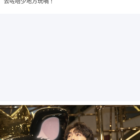
去咗唔少地方玩喎！