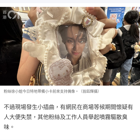
粉絲徐小姐今日特地帶備小卡前來支持偶像。（翁鈺輝攝）
不過現場發生小插曲，有網民在商場等候期間懷疑有
人大便失禁，其他粉絲及工作人員舉起噴霧驅散臭
味。