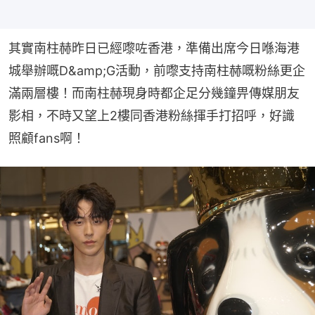
其實南柱赫昨日已經嚟咗香港，準備出席今日喺海港
城舉辦嘅D&amp;G活動，前嚟支持南柱赫嘅粉絲更企
滿兩層樓！而南柱赫現身時都企足分幾鐘畀傳媒朋友
影相，不時又望上2樓同香港粉絲揮手打招呼，好識
照顧fans啊！