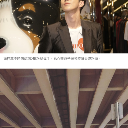
南柱赫不時向商場2樓粉絲揮手，貼心照顧苦候多時嘅香港粉絲。