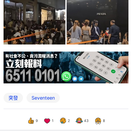
突發
Seventeen
9
1
2
43
8