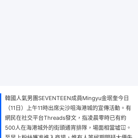
韓國人氣男團SEVENTEEN成員Mingyu金珉奎今日
（11日）上午11時出席尖沙咀海港城的宣傳活動。有
網民在社交平台Threads發文，指凌晨零時已有約
500人在海港城外的街頭通宵排隊，場面相當墟冚。
至早上粉絲獲准進入商場，惟有人等候期間疑大便失