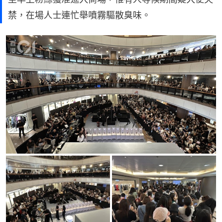
禁，在場人士連忙舉噴霧驅散臭味。