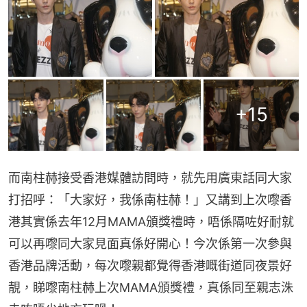
+
15
而南柱赫接受香港媒體訪問時，就先用廣東話同大家
打招呼：「大家好，我係南柱赫！」又講到上次嚟香
港其實係去年12月MAMA頒獎禮時，唔係隔咗好耐就
可以再嚟同大家見面真係好開心！今次係第一次參與
香港品牌活動，每次嚟親都覺得香港嘅街道同夜景好
靚，睇嚟南柱赫上次MAMA頒獎禮，真係同至親志洙