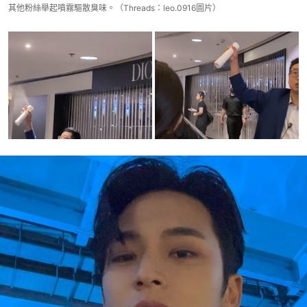
其他粉絲舉起噴霧驅散臭味。（Threads：leo.0916圖片）