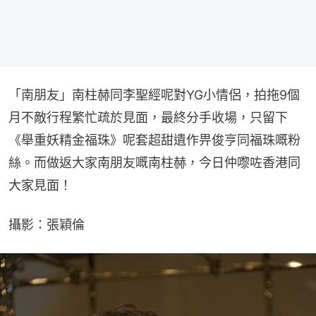
「南朋友」南柱赫同李聖經呢對YG小情侶，拍拖9個
月不敵行程繁忙疏於見面，最終分手收場，只留下
《舉重妖精金福珠》呢套超甜遺作畀俊亨同福珠嘅粉
絲。而做返大家南朋友嘅南柱赫，今日仲嚟咗香港同
大家見面！
攝影：張穎倫