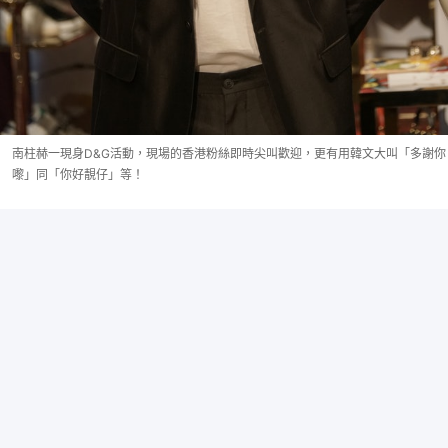
南柱赫一現身D&G活動，現場的香港粉絲即時尖叫歡迎，更有用韓文大叫「多謝你
嚟」同「你好靚仔」等！