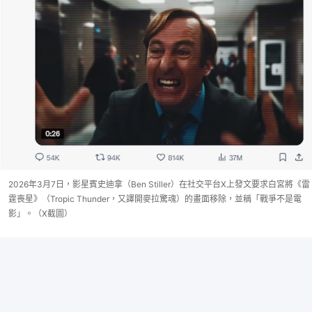
2026年3月7日，影星賓史迪拿（Ben Stiller）在社交平台X上發文要求白宮將《雷
霆喪星》（Tropic Thunder，又譯開麥拉驚魂）的畫面移除，並稱「戰爭不是電
影」。（X截圖）