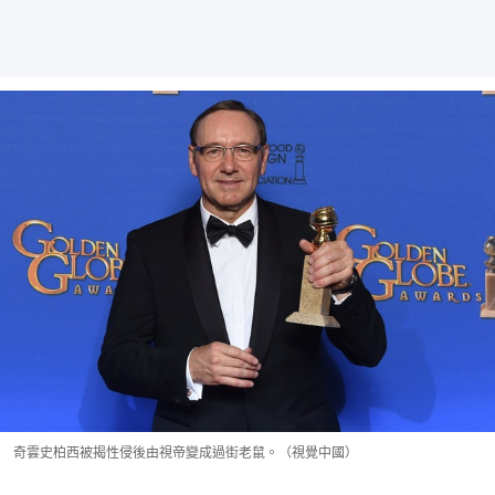
奇雲史柏西被揭性侵後由視帝變成過街老鼠。（視覺中國）