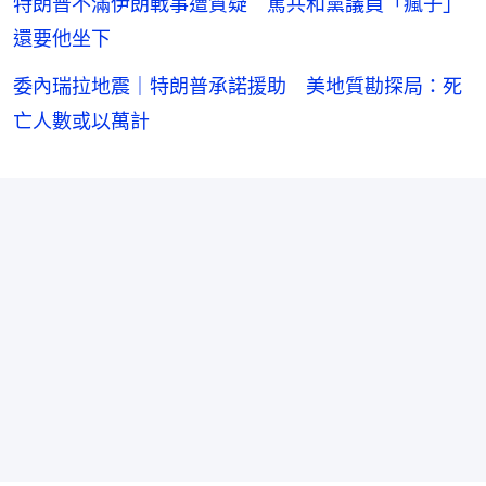
特朗普不滿伊朗戰事遭質疑 罵共和黨議員「瘋子」
還要他坐下
委內瑞拉地震｜特朗普承諾援助 美地質勘探局：死
亡人數或以萬計