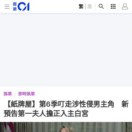
繁
|
简
娛樂
即時娛樂
【紙牌屋】第6季叮走涉性侵男主角 新
預告第一夫人擔正入主白宮