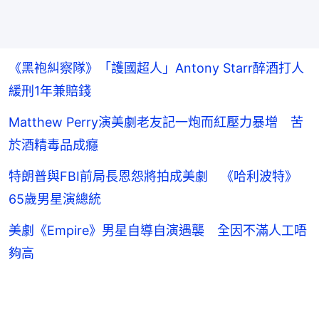
《黑袍糾察隊》「護國超人」Antony Starr醉酒打人
緩刑1年兼賠錢
Matthew Perry演美劇老友記一炮而紅壓力暴增 苦
於酒精毒品成癮
特朗普與FBI前局長恩怨將拍成美劇 《哈利波特》
65歲男星演總統
美劇《Empire》男星自導自演遇襲 全因不滿人工唔
夠高