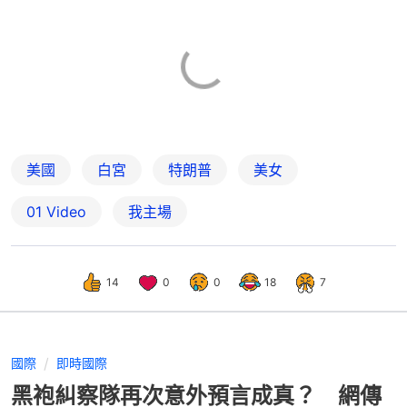
美國
白宮
特朗普
美女
01 Video
我主場
14
0
0
18
7
國際
即時國際
黑袍糾察隊再次意外預言成真？ 網傳