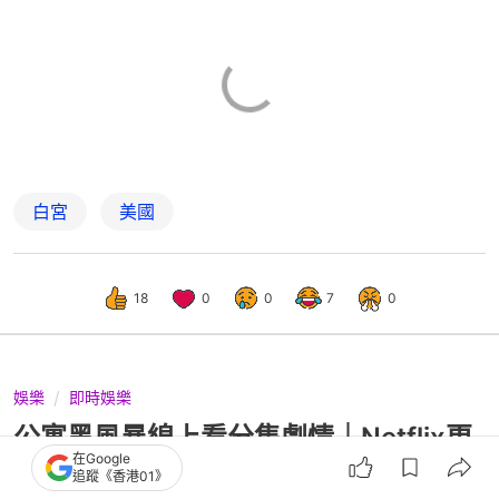
白宮
美國
18
0
0
7
0
娛樂
即時娛樂
公寓黑風暴線上看分集劇情｜Netflix更
在Google
新時間+演員關係圖角色簡介
追蹤《香港01》