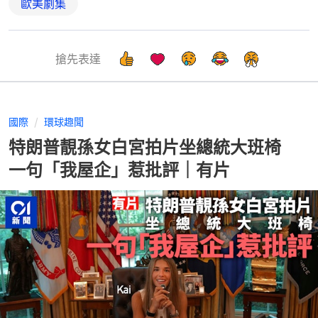
歐美劇集
搶先表達
國際
環球趣聞
特朗普靚孫女白宮拍片坐總統大班椅
一句「我屋企」惹批評｜有片