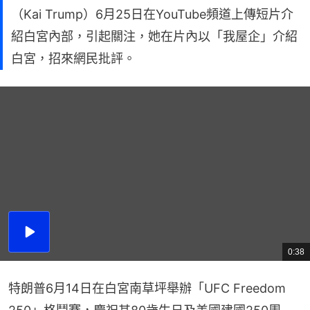
（Kai Trump）6月25日在YouTube頻道上傳短片介
紹白宮內部，引起關注，她在片內以「我屋企」介紹
白宮，招來網民批評。
播
放
0:38
總
影
共
片
時
間
特朗普6月14日在白宮南草坪舉辦「UFC Freedom 