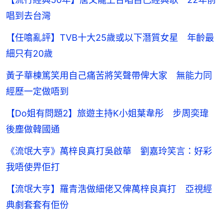
唱到去台灣
【任噏亂評】TVB十大25歲或以下潛質女星 年齡最
細只有20歲
黃子華棟篤笑用自己痛苦將笑聲帶俾大家 無能力同
經歷一定做唔到
【Do姐有問題2】旅遊主持K小姐葉韋彤 步周奕瑋
後塵做韓國通
《流氓大亨》萬梓良真打吳啟華 劉嘉玲笑言：好彩
我唔使畀佢打
【流氓大亨】羅青浩做細佬又俾萬梓良真打 亞視經
典劇套套有佢份