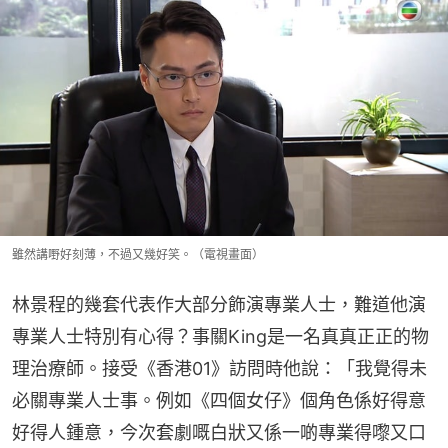
雖然講嘢好刻薄，不過又幾好笑。（電視畫面）
林景程的幾套代表作大部分飾演專業人士，難道他演
專業人士特別有心得？事關King是一名真真正正的物
理治療師。接受《香港01》訪問時他說：「我覺得未
必關專業人士事。例如《四個女仔》個角色係好得意
好得人鍾意，今次套劇嘅白狀又係一啲專業得嚟又口