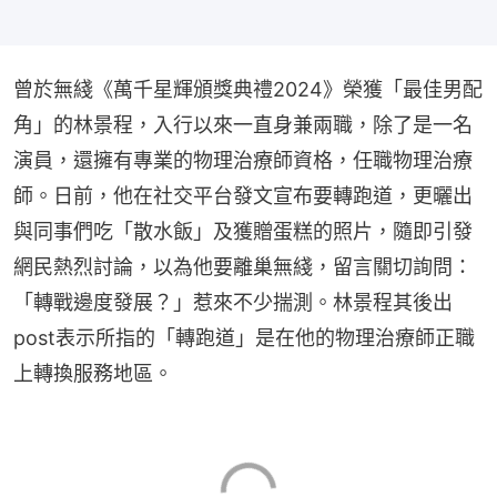
曾於無綫《萬千星輝頒獎典禮2024》榮獲「最佳男配
角」的林景程，入行以來一直身兼兩職，除了是一名
演員，還擁有專業的物理治療師資格，任職物理治療
師。日前，他在社交平台發文宣布要轉跑道，更曬出
與同事們吃「散水飯」及獲贈蛋糕的照片，隨即引發
網民熱烈討論，以為他要離巢無綫，留言關切詢問：
「轉戰邊度發展？」惹來不少揣測。林景程其後出
post表示所指的「轉跑道」是在他的物理治療師正職
上轉換服務地區。