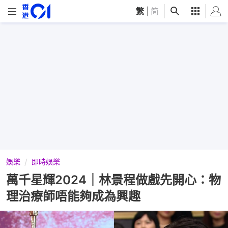
繁
|
简
娛樂
即時娛樂
萬千星輝2024｜林景程做戲先開心：物
理治療師唔能夠成為興趣