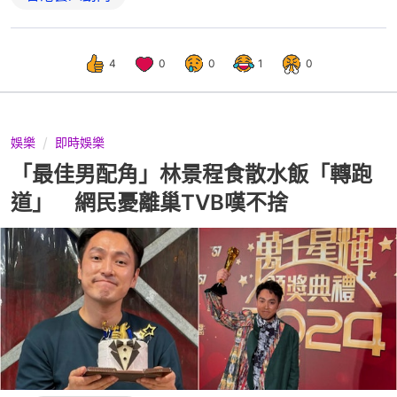
4
0
0
1
0
娛樂
即時娛樂
「最佳男配角」林景程食散水飯「轉跑
道」 網民憂離巢TVB嘆不捨