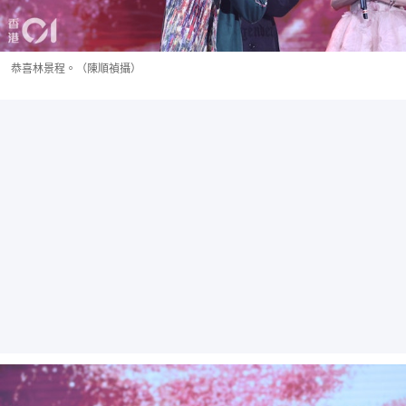
恭喜林景程。（陳順禎攝）