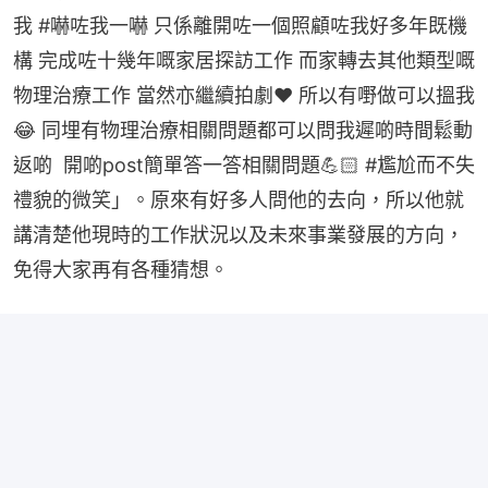
我 #嚇咗我一嚇 只係離開咗一個照顧咗我好多年既機
構 完成咗十幾年嘅家居探訪工作 而家轉去其他類型嘅
物理治療工作 當然亦繼續拍劇❤️ 所以有嘢做可以搵我
😂 同埋有物理治療相關問題都可以問我遲啲時間鬆動
返啲  開啲post簡單答一答相關問題💪🏻 #尷尬而不失
禮貌的微笑」。原來有好多人問他的去向，所以他就
講清楚他現時的工作狀況以及未來事業發展的方向，
免得大家再有各種猜想。