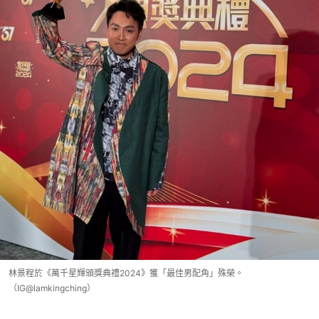
林景程於《萬千星輝頒獎典禮2024》獲「最佳男配角」殊榮。
（IG@lamkingching）