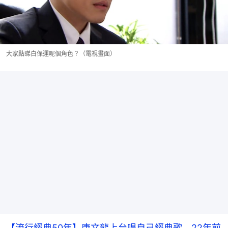
大家點睇白保運呢個角色？（電視畫面）
【流行經典50年】唐文龍上台唱自己經典歌 22年前