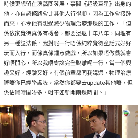
時候更想留在演藝圈發展，事關《超級巨星》出身的
他，亦自認條路會比其他人行得順，因為工作會接踵
而來，亦令他有想過減少物理治療那邊的工作，「但
係依家覺得真係有機會，都要浸返十年八年，同埋有
另一種諗法係，我對呢一行唔係純粹覺得童話式好好
玩而入行，而係真係鍾意做戲，所以如果唔做戲就會
好唔開心，所以我唔會諗完全脫離呢一行，當一個興
趣又好，經驗又好。有個前輩都同我講過，物理治療
嘅嘢你已經學識咗，當然你都要去update其他嘢，但
係佔嘅時間唔多，咁不如斬開兩邊時間。」