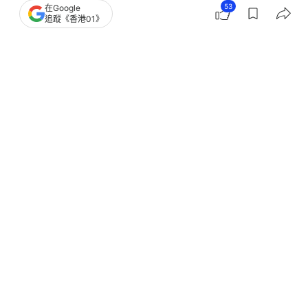
53
在Google
追蹤《香港01》
撰文：
小白
出版：
2026-06-25 20:30
更新：
2026-06-25 20:30
曾榮獲「最佳男配角」的無綫藝人林景程，入行以來