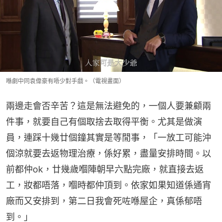
喺劇中同袁偉豪有唔少對手戲。（電視畫面）
兩邊走會否辛苦？這是無法避免的，一個人要兼顧兩
件事，就要自己有個取捨去取得平衡。尤其是做演
員，連踩十幾廿個鐘其實是等閒事，「一放工可能沖
個涼就要去返物理治療，係好累，盡量安排時間。以
前都仲ok，廿幾歲嗰陣朝早六點完廠，就直接去返
工，妝都唔落，嗰時都仲頂到。依家如果知道係通宵
廠而又安排到，第二日我會死咗喺屋企，真係郁唔
到。」