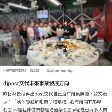
林景程跟同事們食「散水飯」。（IG@lamkingching）
出post交代未來事業發展方向
昨日林景程再出post交代自己沒有離巢無綫，發文表
示：「咦？😨點解咁問？喂喂喂…我冇離開TVB喎
💪🏻 同埋我仲做緊物理治療架💪🏻 #呢幾日好多人問