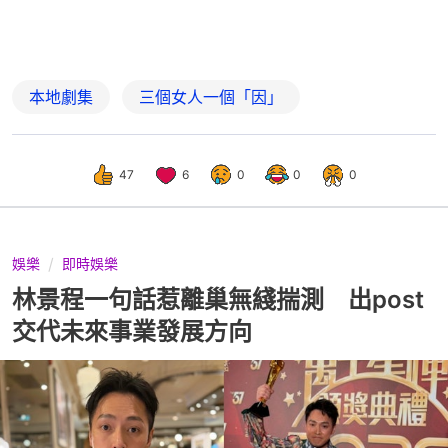
本地劇集
三個女人一個「因」
47
6
0
0
0
娛樂
即時娛樂
林景程一句話惹離巢無綫揣測 出post
交代未來事業發展方向