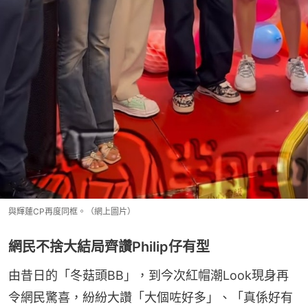
與輝蓮CP再度同框。（網上圖片）
網民不捨大結局齊讚Philip仔有型
由昔日的「冬菇頭BB」，到今次紅帽潮Look現身再
令網民驚喜，紛紛大讚「大個咗好多」、「真係好有