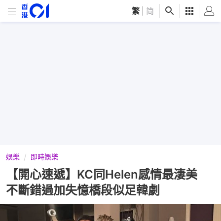
繁
|
简
娛樂
即時娛樂
【開心速遞】KC同Helen感情最淒美
不斷錯過加失憶橋段似足韓劇