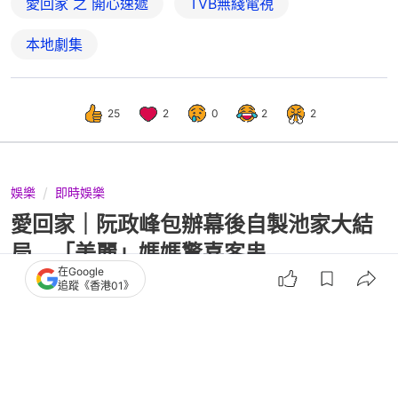
愛回家 之 開心速遞
TVB無綫電視
本地劇集
25
2
0
2
2
娛樂
即時娛樂
愛回家｜阮政峰包辦幕後自製池家大結
局 「美麗」媽媽驚喜客串
在Google
追蹤《香港01》