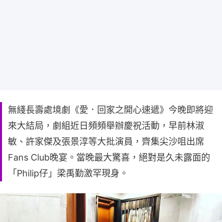
無綫長壽處境劇《愛．回家之開心速遞》今晚即將迎
來大結局，劇組近日頻頻舉辦慶祝活動，早前林淑
敏、許家傑及張景淳等大批演員，齊集尖沙咀出席
Fans Club晚宴。當晚最大驚喜，絕對是久未露面的
「Philip仔」梁禹勤激罕現身。