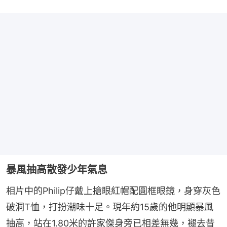
暴風抽高散發少年氣息
相片中的Philip仔戴上搶眼紅帽配圓框眼鏡，身穿灰色
破洞T恤，打扮潮味十足。現年約15歲的他明顯暴風
抽高，站在1.80米的許家傑身旁已相差無幾，褪去昔