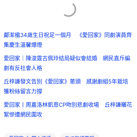
鄺潔楹34歲生日祝足一個月 《愛回家》同劇演員齊
集慶生溫馨爆燈
愛回家｜陳浚霆古佩玲結局疑似會結婚 網民直斥編
劇有反社會人格
丘梓謙發文告別《愛回家》蔥頭 感謝劇組5年栽培
獲粉絲留言力撐
愛回家丨周嘉洛林凱恩CP吻別悲劇收場 丘梓謙曬花
絮慘遭網民圍攻