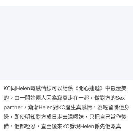
KC同Helen嘅感情線可以話係《開心速遞》中最淒美
的。由一開始兩人因為寂寞走在一起，做對方的Sex 
partner，漸漸Helen對KC產生真感情，為咗留喺佢身
邊，即使明知對方成日走去溝𡃁妹，只把自己當作後
備，佢都啞忍，直至後來KC發現Helen係先佢嘅真