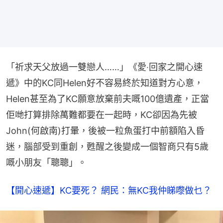
「祈求天父放過一雙戀人……」《愛‧回家之開心速
遞》中的KC同Helen好不容易終於知道對方心意，
Helen甚至為了KC願意放棄前夫嘅100億遺產，正當
佢哋打算排除萬難都要在一起時，KC卻因為先被
John(何啟南)打暈，後被一粒魚蛋打中前額陷入昏
迷，腦部受到重創，甦醒之後變成一個智商只有5歲
嘅小朋友「聰聰」。
【開心速遞】KC要死？ 網民：無KC我仲睇嚟做乜？