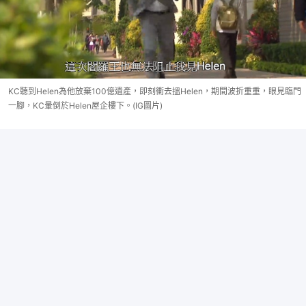
KC聽到Helen為他放棄100億遺產，即刻衝去搵Helen，期間波折重重，眼見臨門
一腳，KC暈倒於Helen屋企樓下。(IG圖片)