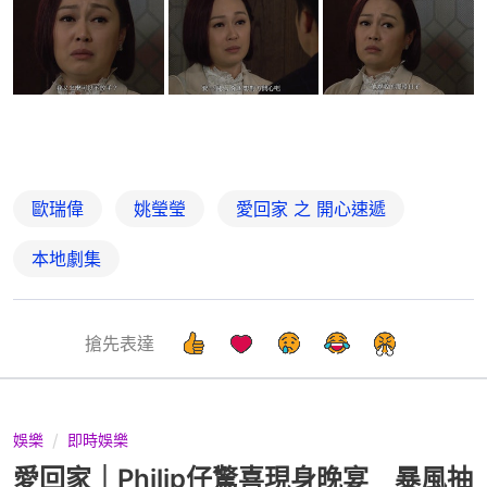
歐瑞偉
姚瑩瑩
愛回家 之 開心速遞
本地劇集
搶先表達
娛樂
即時娛樂
愛回家｜Philip仔驚喜現身晚宴 暴風抽