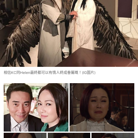
相信KC同Helen最終都可以有情人終成眷屬嘅！(IG圖片)