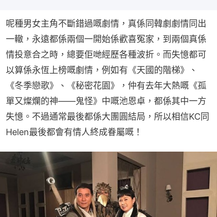
呢種男女主角不斷錯過嘅劇情，真係同韓劇劇情同出
一轍，永遠都係兩個一開始係歡喜冤家，到兩個真係
情投意合之時，總要佢哋經歷各種波折。而失憶都可
以算係永恆上榜嘅劇情，例如有《天國的階梯》、
《冬季戀歌》、《秘密花園》，仲有去年大熱嘅《孤
單又燦爛的神——鬼怪》中嘅池恩卓，都係其中一方
失憶。不過通常最後都係大團圓結局，所以相信KC同
Helen最後都會有情人終成眷屬嘅！