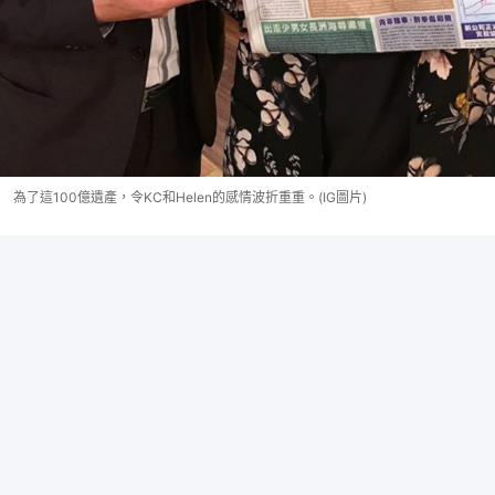
為了這100億遺產，令KC和Helen的感情波折重重。(IG圖片)