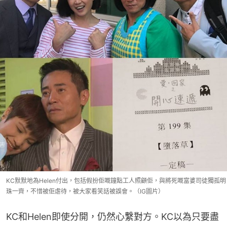
KC默默地為Helen付出，包括假扮佢嘅鐘點工人照顧佢，與將死嘅富婆司徒獨孤明
珠一齊，不惜被佢虐待，被大家看笑話被誤會。（IG圖片）
KC和Helen即使分開，仍然心繫對方。KC以為只要盡