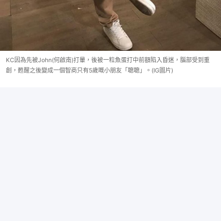
KC因為先被John(何啟南)打暈，後被一粒魚蛋打中前額陷入昏迷，腦部受到重
創，甦醒之後變成一個智商只有5歲嘅小朋友「聰聰」。(IG圖片)