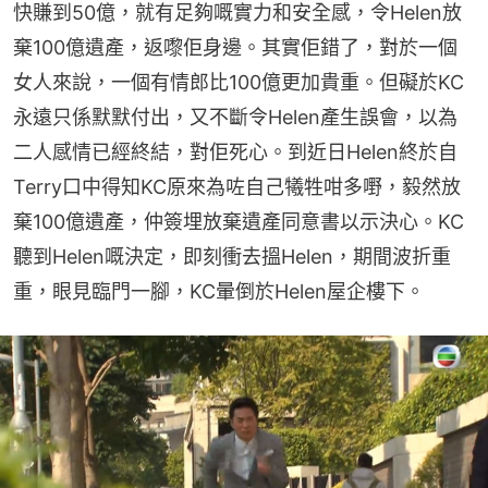
快賺到50億，就有足夠嘅實力和安全感，令Helen放
棄100億遺產，返嚟佢身邊。其實佢錯了，對於一個
女人來說，一個有情郎比100億更加貴重。但礙於KC
永遠只係默默付出，又不斷令Helen產生誤會，以為
二人感情已經終結，對佢死心。到近日Helen終於自
Terry口中得知KC原來為咗自己犧牲咁多嘢，毅然放
棄100億遺產，仲簽埋放棄遺產同意書以示決心。KC
聽到Helen嘅決定，即刻衝去搵Helen，期間波折重
重，眼見臨門一腳，KC暈倒於Helen屋企樓下。