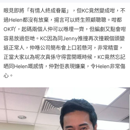
眼見即將「有情人終成眷屬」，但KC竟然變成咁，不
過Helen都沒有放棄，揚言可以終生照顧聰聰。咁都
OK吖，起碼兩個人仲可以喺埋一齊，但編劇又點會咁
容易放過佢哋。KC因為同Jenny推撞再次撞親個頭變
返正常人，仲喺公司簡布會上口若懸河，非常精靈，
正當大家以為呢次真係守得雲開嘅時候，KC竟然忘記
晒同Helen嘅感情，仲對佢表現嫌棄，令Helen非常傷
心。