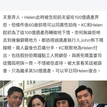
天意弄人，Helen此時被告知前夫留咗100億遺產畀
佢，但條件係60歲前唔可以同異性拍拖。KC和Helen
起初為了這100億遺產而轉做地下情，奈何無論佢哋
去到幾偏僻嘅地方，都逃唔過遺產執行人John佈下嘅
線眼。兩人最後也忍痛分手，KC默默地為Helen付
出，包括假扮佢嘅鐘點工人照顧佢，與將死嘅富婆司
徒獨孤明珠一齊，不惜被佢虐待，被大家看笑話被誤
會，只為繼承其50億遺產，可以早日同Helen復合。