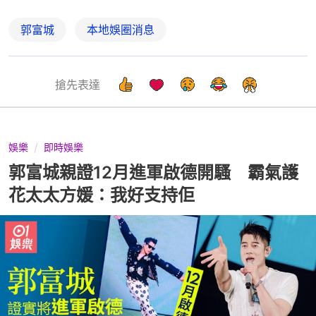
郭富城
本地娛圈消息
搶先表達
娛樂
即時娛樂
郭富城親證12月進軍啟德開騷 霸氣護
花太太方媛：我好支持佢