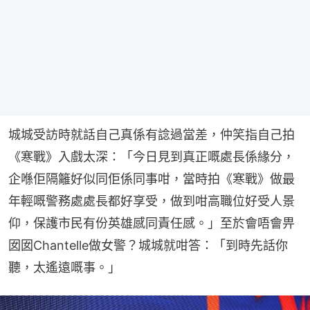
城城受訪時就話自己真係有諗過當差，仲笑指自己拍
《寒戰》入戲太深：「今日見到真正嘅處長係緣分，
企喺佢隔籬好似同佢係同事咁，當時拍《寒戰》做最
年輕嘅警務處處長都好享受，做到咁高職位好受人景
仰，保護市民有份英雄感同責任感。」至於會唔會畀
囡囡Chantelle做女警？城城就咁答：「到時先話你
聽，太遙遠嘅事。」