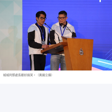
城城同鄧處長都好搞笑。（黃國立攝）