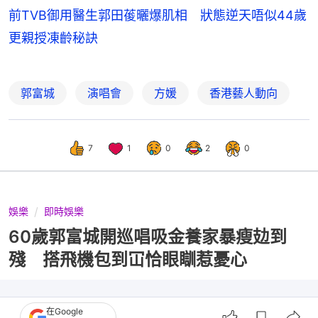
前TVB御用醫生郭田葰曬爆肌相 狀態逆天唔似44歲
更親授凍齡秘訣
郭富城
演唱會
方媛
香港藝人動向
7
1
0
2
0
娛樂
即時娛樂
60歲郭富城開巡唱吸金養家暴瘦攰到
殘 搭飛機包到冚恰眼瞓惹憂心
在Google