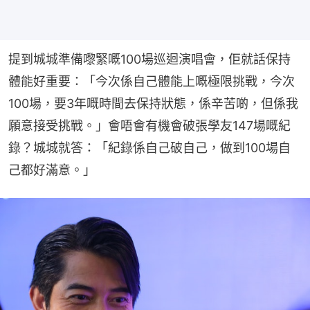
提到城城準備嚟緊嘅100場巡迴演唱會，佢就話保持
體能好重要：「今次係自己體能上嘅極限挑戰，今次
100場，要3年嘅時間去保持狀態，係辛苦啲，但係我
願意接受挑戰。」會唔會有機會破張學友147場嘅紀
錄？城城就答：「紀錄係自己破自己，做到100場自
己都好滿意。」