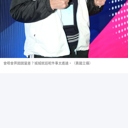
會唔會畀囡囡當差？城城就話呢件事太遙遠。（黃國立攝）