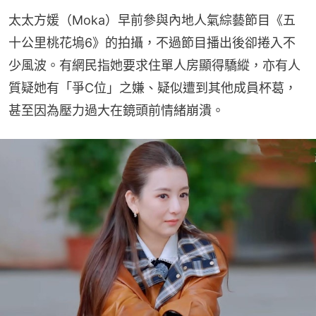
太太方媛（Moka）早前參與內地人氣綜藝節目《五
十公里桃花塢6》的拍攝，不過節目播出後卻捲入不
少風波。有網民指她要求住單人房顯得驕縱，亦有人
質疑她有「爭C位」之嫌、疑似遭到其他成員杯葛，
甚至因為壓力過大在鏡頭前情緒崩潰。