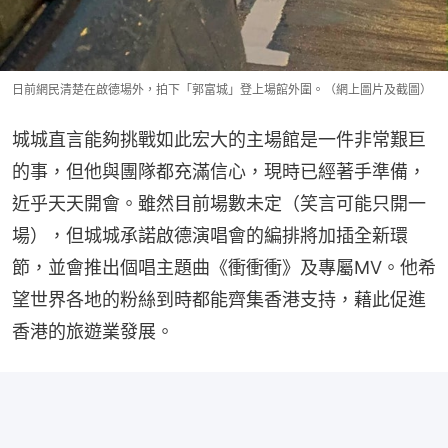
日前網民清楚在啟德場外，拍下「郭富城」登上場館外圍。（網上圖片及截圖）
城城直言能夠挑戰如此宏大的主場館是一件非常艱巨
的事，但他與團隊都充滿信心，現時已經著手準備，
近乎天天開會。雖然目前場數未定（笑言可能只開一
場），但城城承諾啟德演唱會的編排將加插全新環
節，並會推出個唱主題曲《衝衝衝》及專屬MV。他希
望世界各地的粉絲到時都能齊集香港支持，藉此促進
香港的旅遊業發展。