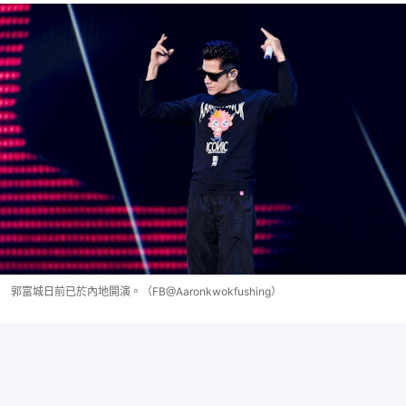
郭富城日前已於內地開演。（FB@Aaronkwokfushing）