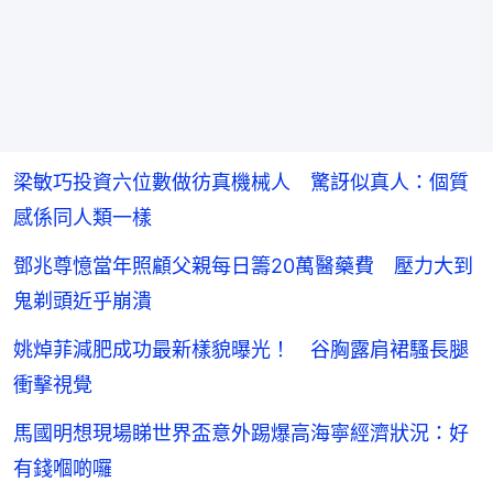
梁敏巧投資六位數做彷真機械人 驚訝似真人：個質
感係同人類一樣
鄧兆尊憶當年照顧父親每日籌20萬醫藥費 壓力大到
鬼剃頭近乎崩潰
姚焯菲減肥成功最新樣貌曝光！ 谷胸露肩裙騷長腿
衝擊視覺
馬國明想現場睇世界盃意外踢爆高海寧經濟狀況：好
有錢嗰啲囉