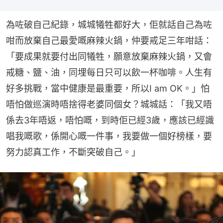
為咗破自己紀錄，城城犧牲都好大，佢就話自己為咗
咁而放棄自己最愛嘅麻辣火鍋，仲要戒足三年咁話：
「要成果就要付出同犧牲，願意放棄麻辣火鍋，又會
戒糖、鹽、油，同埋每日只可以飲一杯咖啡。人生有
好多挑戰，當中健康是最重要，所以I am OK。」怕
唔怕做巡演時唔捨得老婆同個女？城城話：「我又唔
係去3年唔返，唔怕嘅，到時佢已經3歲，應該已經識
唱我嘅歌，係開心嘅一件事，我要做一個好榜樣，要
努力認真工作，不斷突破自己。」