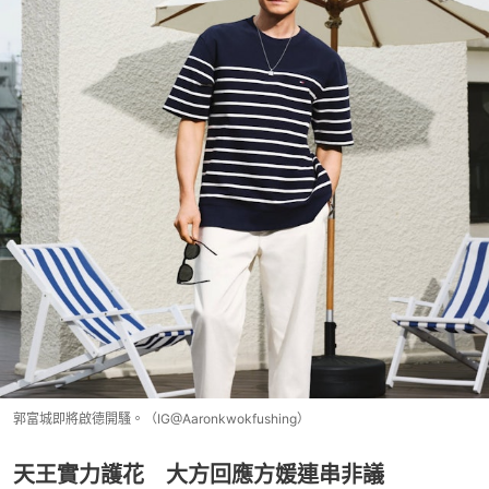
郭富城即將啟德開騷。（IG@Aaronkwokfushing）
天王實力護花 大方回應方媛連串非議