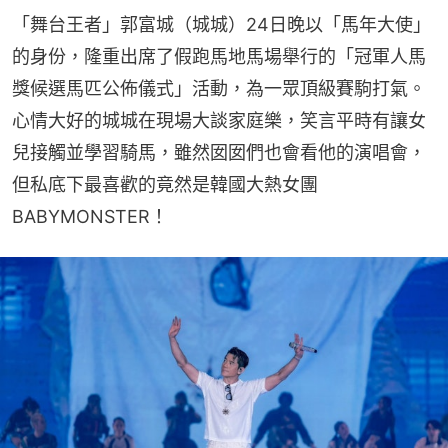
「舞台王者」郭富城（城城）24日晚以「馬年大使」
的身份，隆重出席了假跑馬地馬場舉行的「冠軍人馬
獎候選馬匹公佈儀式」活動，為一眾頂級賽駒打氣。
心情大好的城城在現場大談家庭樂，笑言平時有讓女
兒接觸並學習騎馬，雖然囡囡們也會看他的演唱會，
但私底下最喜歡的竟然是韓國大熱女團
BABYMONSTER！