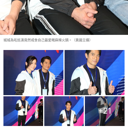
城城為咗巡演竟然戒食自己最愛嘅麻辣火鍋。（黃國立攝）
+
21