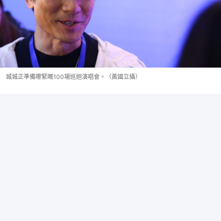
城城正準備嚟緊嘅100場巡迴演唱會。（黃國立攝）