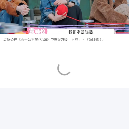
袁詠儀在《五十公里桃花塢6》中爆與方媛「不熟」。（節目截圖）