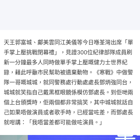
天王郭富城、鄺美雲同江美儀等今日喺荃灣出席「單
手掌上壓挑戰閉幕禮」，見證300位紀律部隊成員刷
新一分鐘最多人同時做單手掌上壓嘅健力士世界紀
錄，藉此呼籲市民幫助被遺棄動物。《寒戰》中做警
隊一哥嘅城城，就同警務處行動處處長鄧炳強同台，
城城就笑指自己戴黑框眼鏡係模仿鄧處長。到佢哋兩
個上台頒獎時，佢兩個都非常搞笑，其中城城就話自
己如果唔做演員或者歌手時，已經當咗差，而鄧處長
就咁講：「我唔當差都可能做咗演員。」