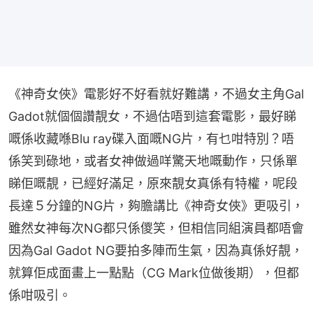
《神奇女俠》電影好不好看就好難講，不過女主角Gal 
Gadot就個個讚靚女，不過估唔到這套電影，最好睇
嘅係收藏喺Blu ray碟入面嘅NG片，有乜咁特別？唔
係笑到碌地，或者女神做過咩驚天地嘅動作，只係單
睇佢嘅靚，已經好滿足，原來靚女真係有特權，呢段
長達５分鐘的NG片，夠膽講比《神奇女俠》更吸引，
雖然女神每次NG都只係儍笑，但相信同組演員都唔會
因為Gal Gadot NG要拍多陣而生氣，因為真係好靚，
就算佢成面畫上一點點（CG Mark位做後期），但都
係咁吸引。