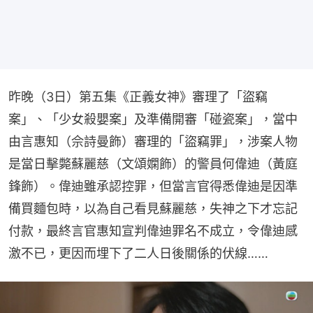
昨晚（3日）第五集《正義女神》審理了「盜竊
案」、「少女殺嬰案」及準備開審「碰瓷案」，當中
由言惠知（佘詩曼飾）審理的「盜竊罪」，涉案人物
是當日擊斃蘇麗慈（文頌嫻飾）的警員何偉迪（黃庭
鋒飾）。偉迪雖承認控罪，但當言官得悉偉迪是因準
備買麵包時，以為自己看見蘇麗慈，失神之下才忘記
付款，最終言官惠知宣判偉迪罪名不成立，令偉迪感
激不已，更因而埋下了二人日後關係的伏線……