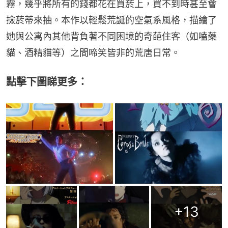
霧，幾乎將所有的錢都花在買菸上，買不到時甚至會
撿菸蒂來抽。本作以輕鬆荒誕的空氣系風格，描繪了
她與公寓內其他背負著不同困境的奇葩住客（如嗑藥
貓、酒精貓等）之間啼笑皆非的荒唐日常。
點擊下圖睇更多：
+
13