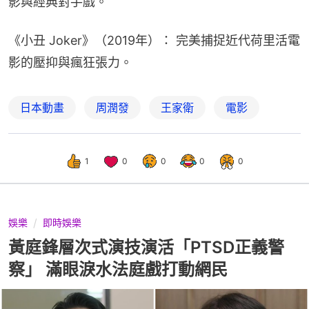
影與經典對手戲。
《小丑 Joker》（2019年）： 完美捕捉近代荷里活電
影的壓抑與瘋狂張力。
日本動畫
周潤發
王家衛
電影
1
0
0
0
0
娛樂
即時娛樂
黃庭鋒層次式演技演活「PTSD正義警
察」 滿眼淚水法庭戲打動網民