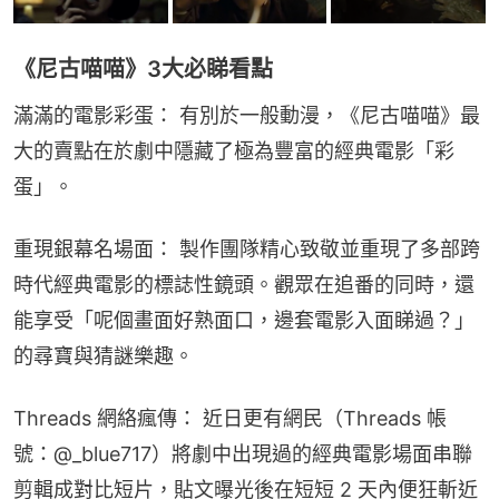
《尼古喵喵》3大必睇看點
滿滿的電影彩蛋： 有別於一般動漫，《尼古喵喵》最
大的賣點在於劇中隱藏了極為豐富的經典電影「彩
蛋」。
重現銀幕名場面： 製作團隊精心致敬並重現了多部跨
時代經典電影的標誌性鏡頭。觀眾在追番的同時，還
能享受「呢個畫面好熟面口，邊套電影入面睇過？」
的尋寶與猜謎樂趣。
Threads 網絡瘋傳： 近日更有網民（Threads 帳
號：@_blue717）將劇中出現過的經典電影場面串聯
剪輯成對比短片，貼文曝光後在短短 2 天內便狂斬近 