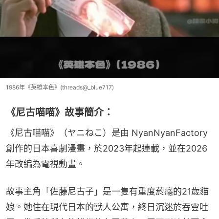
1986年《英雄本色》(threads@_blue717)
《尼古喵喵》故事簡介：
《尼古喵喵》（ヤニねこ）是由 NyanNyanFactory 
創作的日本喜劇漫畫，於2023年起連載，並在2026
年改編為電視動畫。
故事主角「佐藤尼古子」是一隻有重度菸癮的21歲貓
娘。她住在現代日本的獸人公寓，終日沉迷於吞雲吐