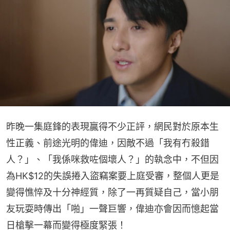
昨晚一集庭鋒的表現贏得不少正評，網民對於原本生
性正義、前途光明的偉迪，因敵不過「我有冇殺錯
人？」、「我係咪救咗個壞人？」的執念中，不但因
為HK$12的失誤捲入盜竊案要上庭受審，整個人更是
變得憔悴及十分神經質，除了一再質疑自己，當小朋
友玩耍時傳出「啪」一聲巨響，偉迪亦會因而憶起當
日槍擊一幕而變得極度緊張！