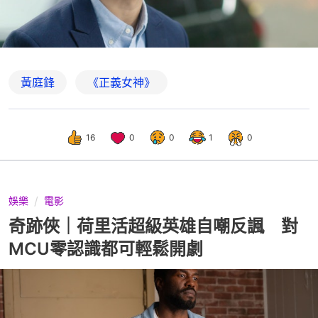
黃庭鋒
《正義女神》
16
0
0
1
0
娛樂
電影
奇跡俠｜荷里活超級英雄自嘲反諷 對
MCU零認識都可輕鬆開劇