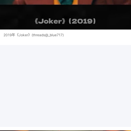
2019年《Joker》(threads@_blue717)