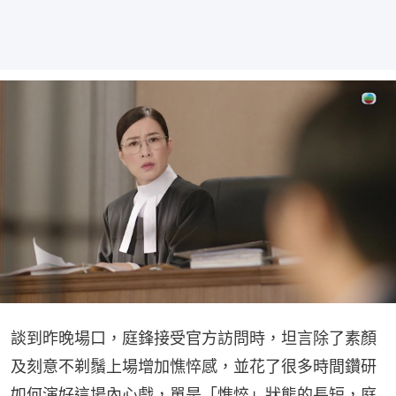
談到昨晚場口，庭鋒接受官方訪問時，坦言除了素顏
及刻意不剃鬚上場增加憔悴感，並花了很多時間鑽研
如何演好這場內心戲，單是「憔悴」狀態的長短，庭