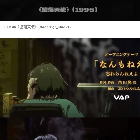
1995年《墜落天使》(threads@_blue717)