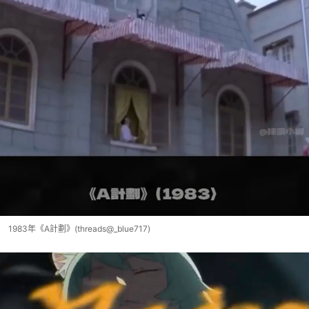
1983年《A計劃》(threads@_blue717)