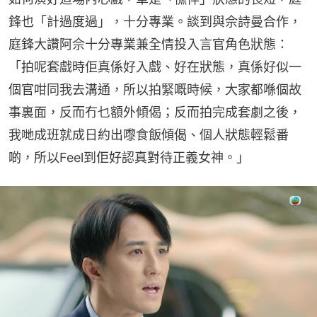
鋒也「計過度過」，十分專業。談到與佘詩曼合作，
庭鋒大讚阿佘十分專業兼全情投入言官角色狀態：
「拍呢套戲時佢真係好入戲、好在狀態，真係好似一
個官咁同我去溝通，所以拍緊嘅時候，大家都喺個故
事裏面，反而冇乜額外傾偈；反而拍完成套劇之後，
我哋成班就成日約出嚟食飯傾偈、個人狀態輕鬆番
啲，所以Feel到佢好認真對待正義女神。」