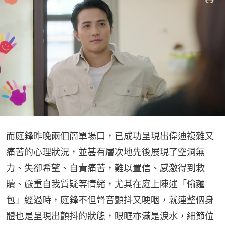
而庭鋒昨晚兩個簡單場口，已成功呈現出偉迪複雜又
痛苦的心理狀況，並甚有層次地先後展現了空洞無
力、失卻希望、自責痛苦，難以置信、感激得到救
贖、嚴重自我質疑等情緒，尤其在庭上陳述「偷麵
包」經過時，庭鋒不但聲音顫抖又哽咽，就連整個身
體也是呈現出顫抖的狀態，眼眶亦滿是淚水，細節位