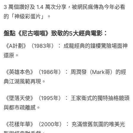
3 萬個讚好及 1.4 萬次分享，被網民瘋傳為今年必看
的「神級彩蛋片」。
盤點《尼古喵喵》致敬的5大經典電影：
《A計劃》（1983年）： 成龍經典的鐘樓驚險場面神
還原。
《英雄本色》（1986年）： 周潤發（Mark哥）的經
典江湖風範再現。
《墜落天使》（1995年）： 王家衛式的獨特抽格鏡頭
與都市疏離感。
《花樣年華》（2000年）： 充滿懷舊氛圍的唯美光