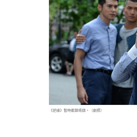
《逆緣》暫時都算唔錯。（劇照）