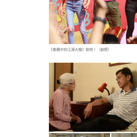
《果欄中的江湖大嫂》勁呀！（劇照）