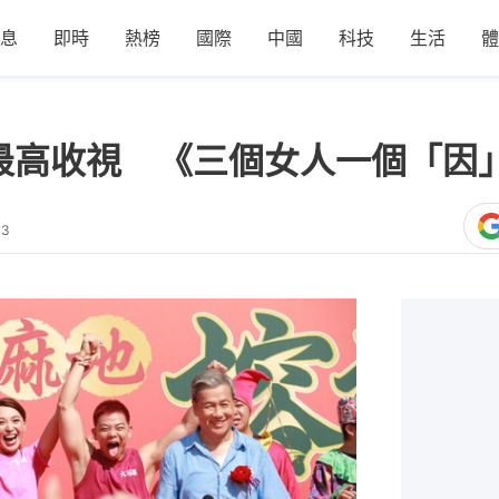
息
即時
熱榜
國際
中國
科技
生活
體
8最高收視 《三個女人一個「因
13