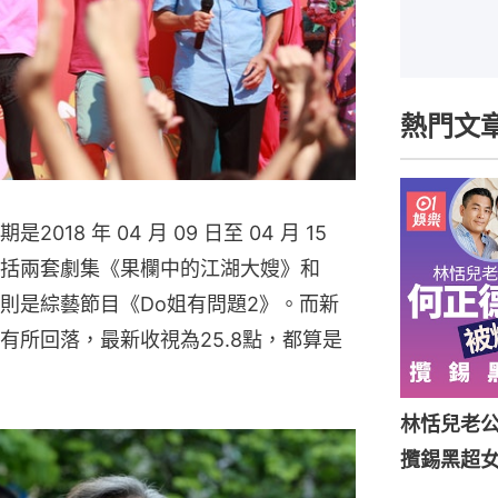
熱門文
8 年 04 月 09 日至 04 月 15 
括兩套劇集《果欄中的江湖大嫂》和
則是綜藝節目《Do姐有問題2》。而新
便有所回落，最新收視為25.8點，都算是
林恬兒老
攬錫黑超