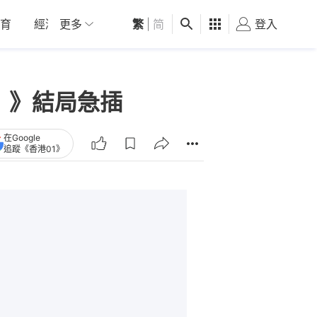
育
經濟
更多
01深圳
繁
觀點
|
简
健康
好食玩飛
登入
女
」》結局急插
在Google
追蹤《香港01》