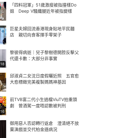
「四料冠軍」51歲激瘦被指撞樣Do
姐 Deep V騷纖腿近年被指變樣
巨星夫婦回流香港現身貼地平民麵
店 親切向食客揮手零架子
黎彼得病逝｜兒子黎樹德開腔反擊父
代還卡數：大部分非事實
:18
邱淑貞二女沈日度假曬近照 五官愈
大愈標緻完美複製媽媽神基因
前TVB富二代小生過檔ViuTV拍重頭
劇 曾酒駕一度唔認數被判刑
:16
御用惡人否認轉行返倉 澄清絕不放
棄演戲並交代柏金遜病況