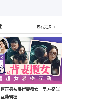
章
查看更多
公何正德被爆背妻攬女 男方疑似
女互動親密