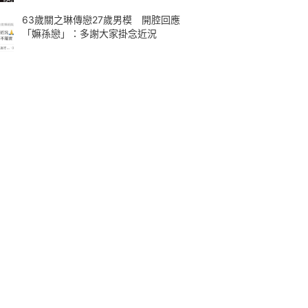
63歲關之琳傳戀27歲男模 開腔回應
「嫲孫戀」：多謝大家掛念近況