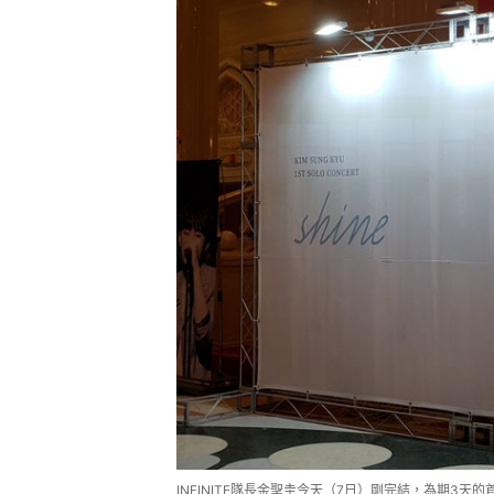
INFINITE隊長金聖圭今天（7日）剛完結，為期3天