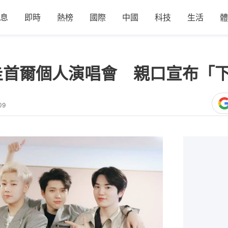
息
即時
熱榜
國際
中國
科技
生活
體
金聖圭首爾個人演唱會 親口宣布「
09