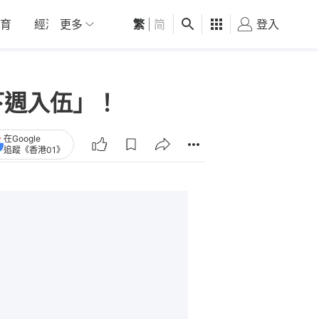
育
經濟
更多
01深圳
繁
觀點
|
简
健康
好食玩飛
登入
女
下週入伍」！
在Google
追蹤《香港01》