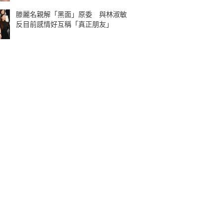
滕麗名親解「黑面」原委 與林淑敏
反目前感情好互稱「真正朋友」