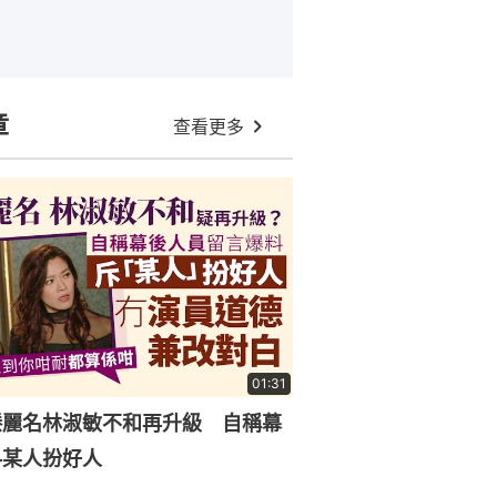
章
查看更多
01:31
滕麗名林淑敏不和再升級 自稱幕
料某人扮好人