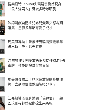
捲樂易玲Labubu失竊疑雲後首現身
「最大嫌疑人」沉寂多時爆晒肌
陳錦鴻護自閉症兒訪問變嗌交怒轟顏
聯武 息影多年培育愛子成才
:44
周美鳳專訪｜曾被渣男騙情簽紙半年
被出軌：嘩，晴天霹靂！
:38
71歲林建明割愛放售保時捷連KM特殊
車牌 積極斷捨離曾想賣金
周美鳳專訪二｜歷大病放慢腳步拍短
片：去到呢個歲數點解唔分享？
:38
江嘉敏豐滿現身遭問「係邊個」 親
回求刪相卻慘被翻搲生果舊帳