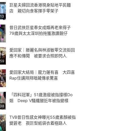
巨星夫婦回流香港現身貼地平民麵
店 親切向食客揮手零架子
:13
昔日武俠巨星奉女成婚再老來得子
79歲與太太深圳拍拖獲激讚靚仔
愛回家｜滕麗名與林淑敏零交流拒回
應不和傳聞 被要求合照即閃人
:59
愛回家大結局｜龍力蓮有喜 大四喜
Rap住講拜拜暗藏傳承驚喜
「四料冠軍」51歲激瘦被指撞樣Do
姐 Deep V騷纖腿近年被指變樣
:38
TVB昔日性感女神曝光55歲素顏被指
變蒼老 孭巨型紙袋衣着極路人