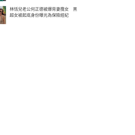
林恬兒老公何正德被爆背妻攬女 黑
超女被起底身份曝光為保險經紀