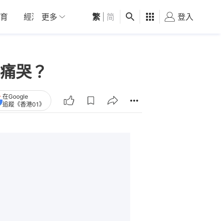
育
經濟
更多
01深圳
繁
觀點
|
简
健康
好食玩飛
登入
女
痛哭？
在Google
追蹤《香港01》