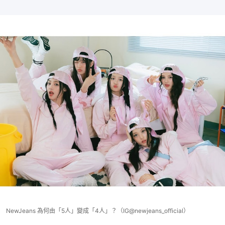
NewJeans 為何由「5人」變成「4人」？（IG@newjeans_official）