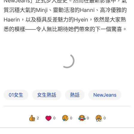
NewJeans」正式步入歷史。然而在最新影像中，氣
質沉穩大氣的Minji、靈動活潑的Hanni、高冷優雅的
Haerin，以及極具反差魅力的Hyein，依然是大家熟
悉的模樣——令人無比期待她們帶來的下一個驚喜。
01女生
女生熱話
熱話
NewJeans
2
0
0
0
0