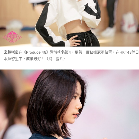
宮脇咲良在《Produce 48》暫時排名第4，更曾一度佔據冠軍位置，在HKT48等日
本練習生中，成績最好！（網上圖片）