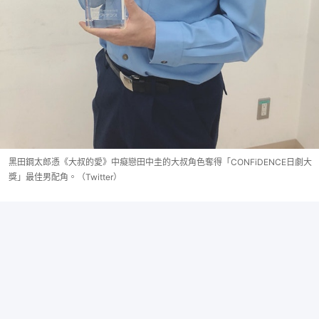
黑田鋼太郎憑《大叔的愛》中癡戀田中圭的大叔角色奪得「CONFiDENCE日劇大
獎」最佳男配角。（Twitter）