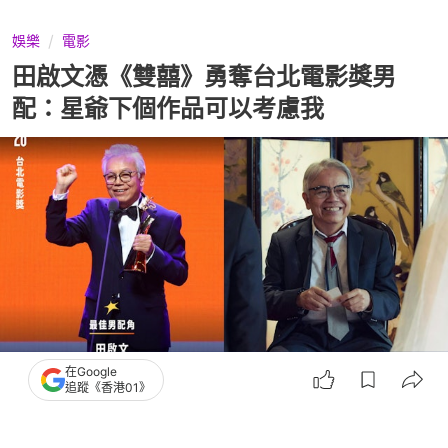
娛樂
電影
田啟文憑《雙囍》勇奪台北電影獎男
配：星爺下個作品可以考慮我
在Google
追蹤《香港01》
撰文：
黃梓恒
出版：
2026-07-12 21:35
更新：
2026-07-13 00:52