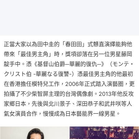
正當大家以為田中圭的「春田田」式戇直演繹能夠他
帶來「最佳男主角」時，獎項卻落在另一位男星藤岡
靛手中。憑《基督山伯爵─華麗的復仇─》（モンテ・
クリスト伯 -華麗なる復讐-）憑最佳男主角的他最初
在香港擔任模特兒工作，2006年正式踏入演藝圈，更
拍攝了不少柴智屏主理的台灣偶像劇。2013年他反攻
家鄉日本，先後與北川景子、深田恭子和武井咲等人
氣女演員合作，慢慢成為日本藝能界一線男星。