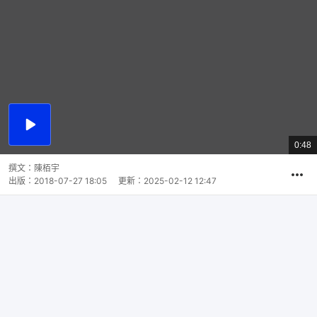
播
放
0:48
總
影
共
片
時
撰文：
陳栢宇
間
出版：
2018-07-27 18:05
更新：
2025-02-12 12:47