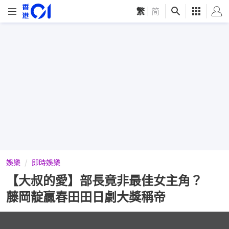
繁
|
简
娛樂
即時娛樂
【大叔的愛】部長竟非最佳女主角？
藤岡靛贏春田田日劇大獎稱帝