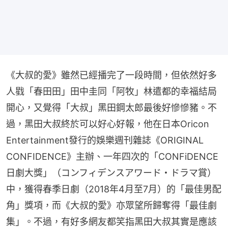
《大叔的愛》雖然已經播完了一段時間，但依然好多
人戥「春田田」田中圭同「阿牧」林遣都的幸福結局
開心，又覺得「大叔」黑田鋼太郎最後好慘慘豬。不
過，黑田大叔終於可以好心好報，他在日本Oricon 
Entertainment發行的娛樂週刊雜誌《ORIGINAL 
CONFIDENCE》主辦、一年四次的「CONFiDENCE
日劇大獎」（コンフィデンスアワード・ドラマ賞）
中，獲得春季日劇（2018年4月至7月）的「最佳男配
角」獎項，而《大叔的愛》亦眾望所歸奪得「最佳劇
集」。不過，有好多網友都笑指黑田大叔其實是應該