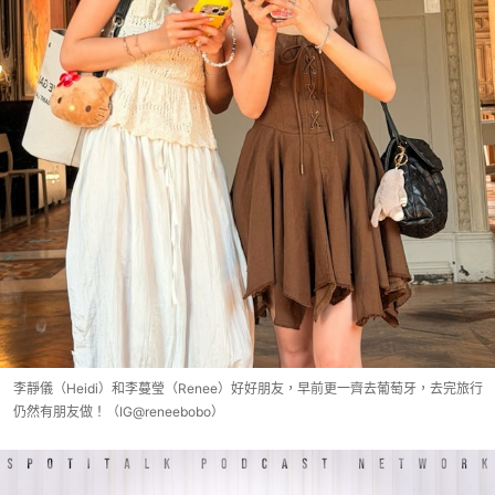
李靜儀（Heidi）和李蔓瑩（Renee）好好朋友，早前更一齊去葡萄牙，去完旅行
仍然有朋友做！（IG@reneebobo）