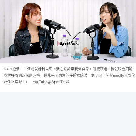
Heidi澄清：「佢哋就話我自卑，我心諗如果我係自卑，咁驚嘅話，我就唔會同啲
身材好嘅朋友做朋友啦！係咪先？同埋佢淨係揀咗某一個shot，其實mostly大部份
都係正常嘅。」（YouTube@ SpotiTalk）