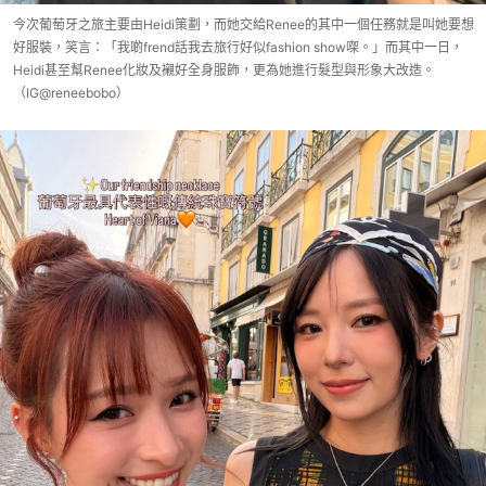
今次葡萄牙之旅主要由Heidi策劃，而她交給Renee的其中一個任務就是叫她要想
好服裝，笑言：「我啲frend話我去旅行好似fashion show㗎。」而其中一日，
Heidi甚至幫Renee化妝及襯好全身服飾，更為她進行髮型與形象大改造。
（IG@reneebobo）