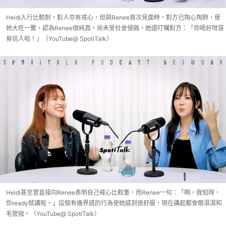
Heidi入行比較耐，對人亦有戒心，但與Renee首次見面時，對方已掏心掏肺，使
她大吃一驚，認為Renee很純真，尚未受社會侵蝕，她還叮囑對方：「你唔好咁容
易信人啦！」（YouTube@ SpotiTalk）
Heidi甚至曾直接向Renee表明自己戒心比較重，而Renee一句：「啊，我知呀，
你ready就講啦。」這個有邊界感的行為使她感到很舒服，現在講起都會眼濕濕和
毛管戙。（YouTube@ SpotiTalk）