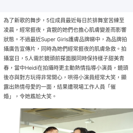
為了新歌的舞步，5位成員最近每日於排舞室苦練至
凌晨，經常捱夜，貪靚的她們也擔心肌膚變差而影響
狀態。不過最近Super Girls護膚品牌睇中，為品牌拍
攝廣告宣傳片，同時為她們經常捱夜的肌膚急救。拍
攝當日，5人需於鏡頭前搽面膜同時保持樣子甜美青
春，當中Heidi在拍攝時更主動熱情指導小演員，鏡頭
後亦與對方玩得非常開心，哄得小演員經常大笑，顯
露出熱情母愛的一面，結果遭現場工作人員「催
婚」，令她尷尬大笑。