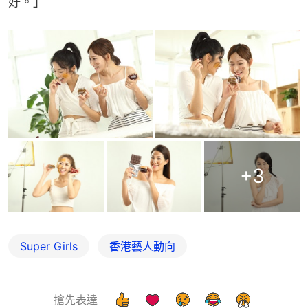
好。」
+
3
Super Girls
香港藝人動向
搶先表達