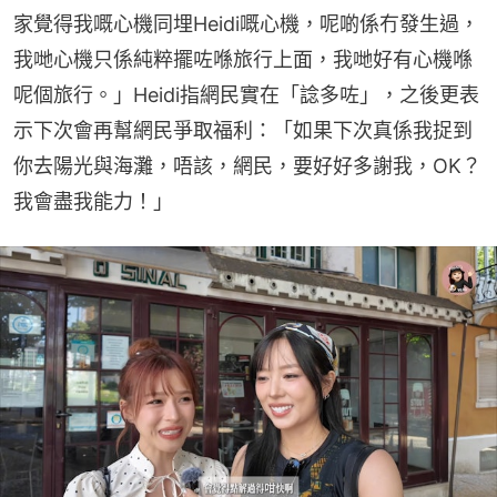
家覺得我嘅心機同埋Heidi嘅心機，呢啲係冇發生過，
我哋心機只係純粹擺咗喺旅行上面，我哋好有心機喺
呢個旅行。」Heidi指網民實在「諗多咗」，之後更表
示下次會再幫網民爭取福利：「如果下次真係我捉到
你去陽光與海灘，唔該，網民，要好好多謝我，OK？
我會盡我能力！」