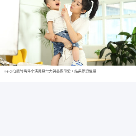
Heidi拍攝時哄得小演員經常大笑盡顯母愛，結果慘遭催婚