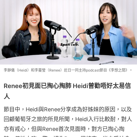
李靜儀（Heidi）和李蔓瑩（Renee）近日一同主持podcast節目《李想之間》。
Renee初見面已掏心掏肺 Heidi曾勸唔好太易信
人
節目中，Heidi與Renee分享成為好姊妹的原因，以及
回顧葡萄牙之旅的所見所聞，Heidi入行比較耐，對人
亦有戒心，但與Renee首次見面時，對方已掏心掏