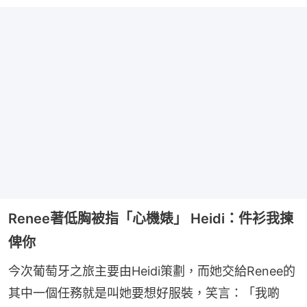
Renee著低胸被指「心機婊」 Heidi：件衫我揀
俾你
今次葡萄牙之旅主要由Heidi策劃，而她交給Renee的
其中一個任務就是叫她要想好服裝，笑言：「我啲