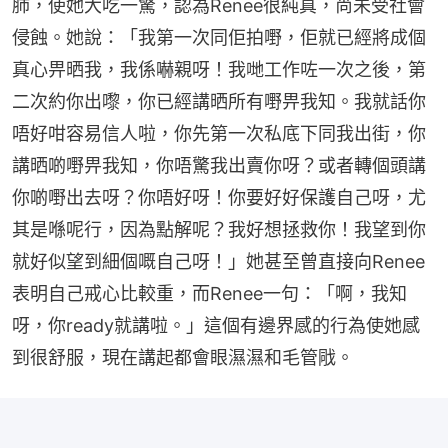
肺，使她大吃一驚，認為Renee很純真，尚未受社會
侵蝕。她說：「我第一次同佢拍嘢，佢就已經將成個
真心畀晒我，我係嚇親呀！我哋工作咗一次之後，第
二次約你出嚟，你已經講晒所有嘢畀我知。我就話你
唔好咁容易信人啦，你先第一次私底下同我出街，你
講晒啲嘢畀我知，你唔驚我出賣你呀？或者轉個頭講
你啲嘢出去呀？你唔好呀！你要好好保護自己呀，尤
其是喺呢行，因為點解呢？我好想拯救你！我望到你
就好似望到細個嘅自己呀！」她甚至曾直接向Renee
表明自己戒心比較重，而Renee一句：「啊，我知
呀，你ready就講啦。」這個有邊界感的行為使她感
到很舒服，現在講起都會眼濕濕和毛管戙。