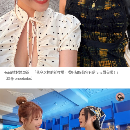
Heidi就對鏡頭說：「我今次揀啲衫咁靚，唔明點解都會有啲fans鬧我囉！」
（IG@reneebobo）