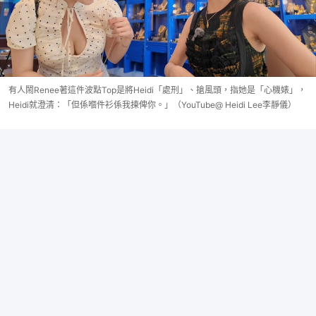
有人鬧Renee著這件波點Top是將Heidi「處刑」、搶風頭，指她是「心機婊」，
Heidi就澄清：「但係嗰件衫係我揀俾你。」（YouTube@ Heidi Lee李靜儀）