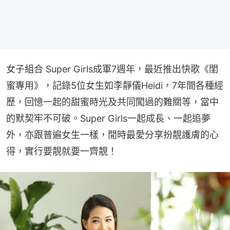
女子組合 Super Girls成軍7週年，最近推出快歌《閨
蜜專用》，記錄5位女生如李靜儀Heidi，7年間各種經
歷，回憶一起的甜蜜時光及共同闖過的難關等，當中
的默契牢不可破。Super Girls一起成長、一起追夢
外，亦跟普遍女生一樣，閒時最愛分享扮靚護膚的心
得，實行要靚就要一齊靚！