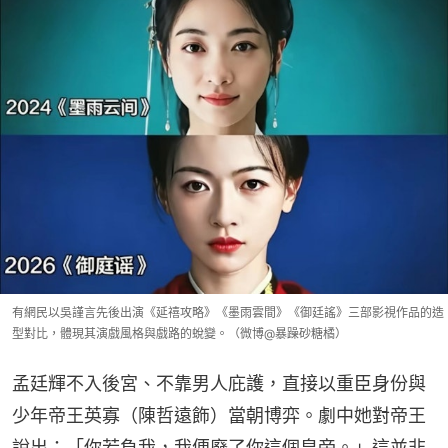
有網民以吳謹言先後出演《延禧攻略》《墨雨雲間》《御廷謠》三部影視作品的造
型對比，體現其演戲風格與戲路的蛻變。（微博@暴躁砂糖橘）
孟廷輝不入後宮、不靠男人庇護，直接以重臣身份與
少年帝王英寡（陳哲遠飾）當朝博弈。劇中她對帝王
說出：「你若負我，我便廢了你這個皇帝。」這並非