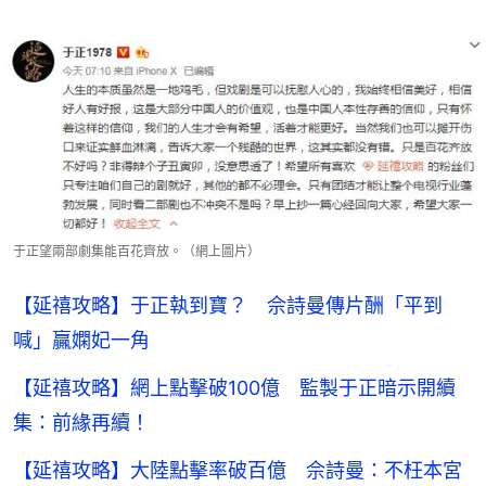
于正望兩部劇集能百花齊放。（網上圖片）
【延禧攻略】于正執到寶？ 佘詩曼傳片酬「平到
喊」贏嫻妃一角
【延禧攻略】網上點擊破100億 監製于正暗示開續
集：前緣再續！
【延禧攻略】大陸點擊率破百億 佘詩曼：不枉本宮