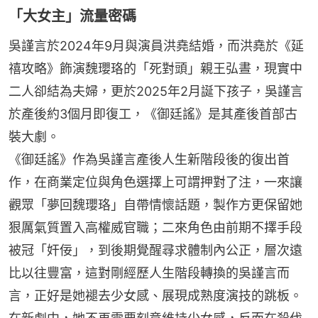
「大女主」流量密碼
吳謹言於2024年9月與演員洪堯結婚，而洪堯於《延
禧攻略》飾演魏瓔珞的「死對頭」親王弘晝，現實中
二人卻結為夫婦，更於2025年2月誕下孩子，吳謹言
於產後約3個月即復工，《御廷謠》是其產後首部古
裝大劇。
《御廷謠》作為吳謹言產後人生新階段後的復出首
作，在商業定位與角色選擇上可謂押對了注，一來讓
觀眾「夢回魏瓔珞」自帶情懷話題，製作方更保留她
狠厲氣質置入高權威官職；二來角色由前期不擇手段
被冠「奸佞」，到後期覺醒尋求體制內公正，層次遠
比以往豐富，這對剛經歷人生階段轉換的吳謹言而
言，正好是她褪去少女感、展現成熟度演技的跳板。