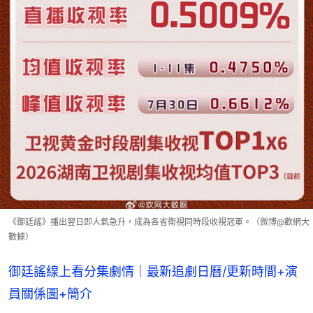
《御廷謠》播出翌日即人氣急升，成為各省衛視同時段收視冠軍。（微博@歡網大
數據）
御廷謠線上看分集劇情｜最新追劇日曆/更新時間+演
員關係圖+簡介