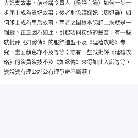
大妃賓故事，前者講令貴人（吳謹言飾）如何一步一
步爬上成為貴妃故事；後者則係講嫻妃（周迅飾）如
何爬上成為皇后故事，兩者之間根本睇起上來就是一
輯戲。正正因為如此，引起唔同粉絲的聲音，有一些
就批評《如懿傳》的服飾造型不及《延禧攻略》考
究，畫面顏色亦不及等等；亦有一些就批評《延禧攻
略》的演員演技不及《如懿傳》來得如此入戲等等，
婆說婆有理公說公有理爭辨不斷啊！