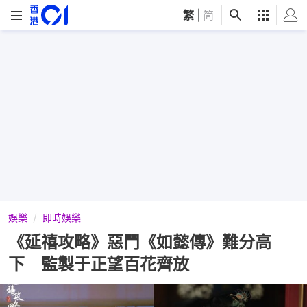
繁
|
简
娛樂
即時娛樂
《延禧攻略》惡鬥《如懿傳》難分高
下 監製于正望百花齊放