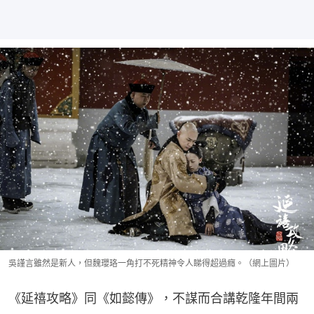
吳謹言雖然是新人，但魏瓔珞一角打不死精神令人睇得超過癮。（網上圖片）
《延禧攻略》同《如懿傳》，不謀而合講乾隆年間兩