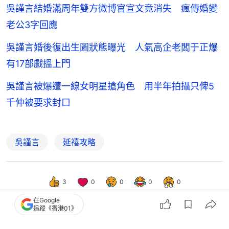
吳謹言結婚滿周年雙方微博官宣文竟消失 瘋傳婚變
老公3字回應
吳謹言婚後復出生圖狀態曝光 人氣高企老闆于正爆
有17部戲搵上門
吳謹言被爆遭一線女明星搶角色 用半年拍攝只俾5
千仲被要求封口
吳謹言
延禧攻略
3
0
0
0
0
在Google
追蹤《香港01》
娛樂
電影