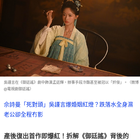
吳謹言在《御廷謠》劇中飾演孟廷輝，辦事手段冷酷甚至被冠以「奸佞」。（微博
@電視劇御廷謠）
佘詩曼「死對頭」吳謹言爆婚姻紅燈？跌落水全身濕
老公卻全程冇影
產後復出首作即爆紅！拆解《御廷謠》背後的