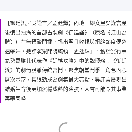
【御廷謠／吳謹言／孟廷輝】內地一線女星吳謹言產
後復出拍攝的首部古裝劇《御廷謠》（原名《江山為
聘》）在無預警開播，播出翌日收視與網絡熱度便急
速攀升，她飾演察聞院統領「孟廷輝」，獲讚賞行事
氣勢更勝其代表作《延禧攻略》中的魏瓔珞！《御廷
謠》的劇情脫離傳統宮鬥，聚焦朝堂鬥爭，角色內心
層次豐富，其狠勁成為劇集最大亮點，吳謹言展現出
結婚生育後更加沉穩成熟的演技，大有可能令其事業
再攀高峰。