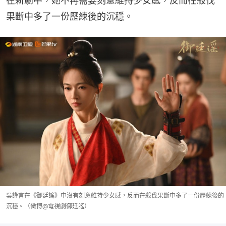
在新劇中，她不再需要刻意維持少女感，反而在殺伐
果斷中多了一份歷練後的沉穩。
吳謹言在《御廷謠》中沒有刻意維持少女感，反而在殺伐果斷中多了一份歷練後的
沉穩。（微博@電視劇御廷謠）