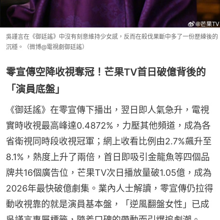
吳謹言在《御廷謠》中沒有刻意維持少女感，反而在殺伐果斷中多了一份歷練後的
沉穩。（微博@電視劇御廷謠）
零宣傳空降收視奪冠！芒果TV首日破億背後的
「演員底盤」
《御廷謠》在零宣傳下播出，翌日即人氣急升，電視
實時收視最高峰達0.4872%，力壓其他頻道，成為各
省衛視同時段收視冠軍；網上收看比例由2.7%飆升至
8.1%，熱度上升了兩倍，首日即吸引金龍魚等四個品
牌共16個廣告位，芒果TV次日播放量破1.05億，成為
2026年最快破億劇集。業內人士解讀，零宣傳仍拉得
動收視靠的就是演員基本盤，「逆風翻盤女性」已成
吳謹言專屬標籤，隨着口碑的帶動而引爆追劇潮。