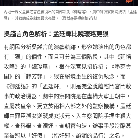
內地一線女星吳謹言產後復出的首部新劇《御廷謠》，劇中飾演察聞院統領「孟廷
輝」，其狠勁成為劇集最大亮點。（微博@電視劇御廷謠）
吳謹言角色解析：孟廷輝比魏瓔珞更狠
有網民分析吳謹言的演藝軌跡，形容她演出的角色都
有「狠」的個性，而且可分為三個階段，其中《延禧
攻略》的「魏瓔珞」，狠在深宮見招拆招；《墨雨雲
間》的「薛芳菲」，狠在絕境重生的復仇執念，而
《御廷謠》的「孟廷輝」，則是完全脫離宅鬥宮鬥敘
事的政治機器，劇中的察聞院是在虛構大寧王朝中，
直屬於皇帝、獨立於兩相六部之外的監察機構，孟廷
輝由罪臣孤女逆襲成女狀元、入主察聞院手握生殺大
權，查科舉、查漕運、查朝官勾結，辦事手段冷酷甚
至被冠以「奸佞」（指奸邪、諂媚的品行）之名。