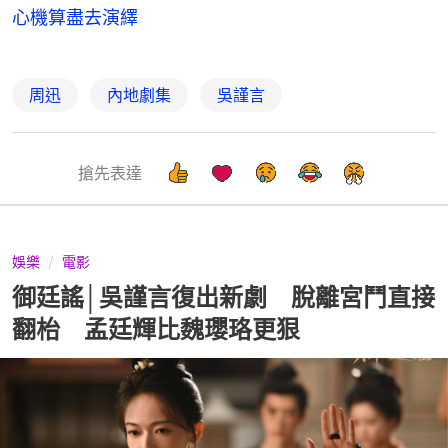
心機算盡去演繹
周迅
內地劇集
吳謹言
搶先表達
娛樂
電影
御廷謠│吳謹言復出新劇 脫離宮鬥直接
翻枱 孟廷輝比魏瓔珞更狠