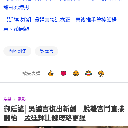
甜冧死港男
【延禧攻略】吳謹言接連擔正 幕後推手曾捧紅楊
冪、趙麗穎
內地劇集
吳謹言
搶先表達
娛樂
電影
御廷謠│吳謹言復出新劇 脫離宮鬥直接
翻枱 孟廷輝比魏瓔珞更狠