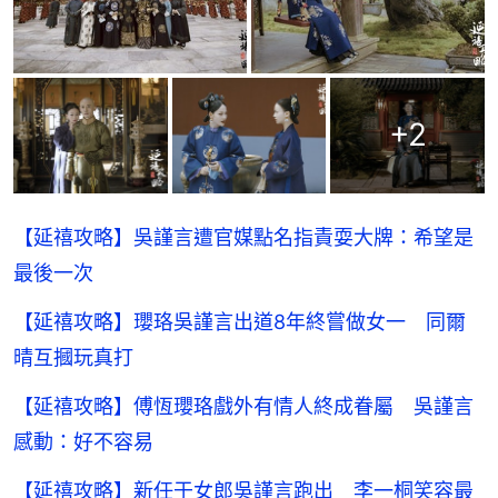
+
2
【延禧攻略】吳謹言遭官媒點名指責耍大牌：希望是
最後一次
【延禧攻略】瓔珞吳謹言出道8年終嘗做女一 同爾
晴互摑玩真打
【延禧攻略】傅恆瓔珞戲外有情人終成眷屬 吳謹言
感動：好不容易
【延禧攻略】新任于女郎吳謹言跑出 李一桐笑容最