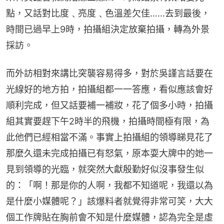
點，又話對比度﹑亮度﹑色溫差欠佳……去到最後，
時間已過早上9時，拍攝組決定放棄拍攝，轉為外景
採訪。
而外訪相對來講比突襲容易得多，對於吳謹言話要在
光線好的地方拍，拍攝組都一一答應，看似應該會好
順利完成，但又話要補一補妝，花了個多小時，拍攝
組其實要趕下午2時半的飛機，拍攝時間極有限，為
此他們已經相當不滿。事實上拍攝組的領導睇見花了
那麼久還未完成拍攝已有怒氣，原本耍大牌中的她一
見到領導的光臨，就突然大獻殷勤好似沒事發生似
的：「啊！那是你的人啊，我都不知道呢，我還以為
是什麼小媒體呢？」該爆料者就覺得非常可笑，大大
個工作牌貼在胸前會不知是什麼媒體，認為完全是虛