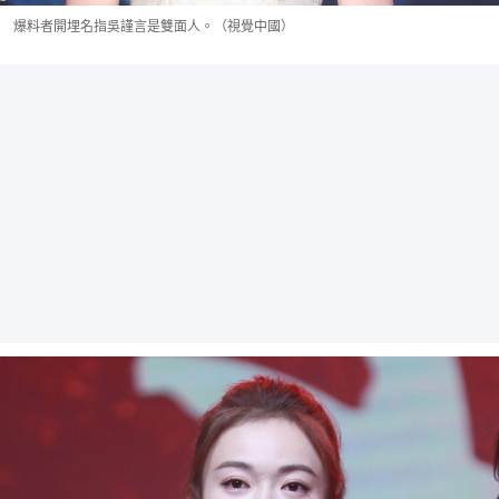
爆料者開埋名指吳謹言是雙面人。（視覺中國）