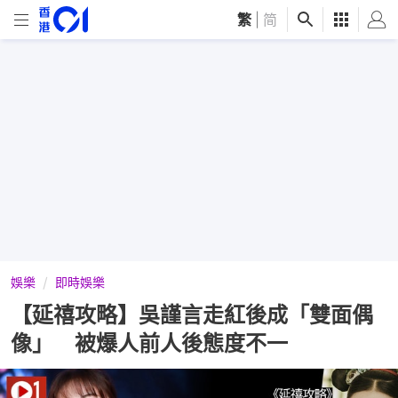
繁
|
简
娛樂
即時娛樂
【延禧攻略】吳謹言走紅後成「雙面偶
像」 被爆人前人後態度不一