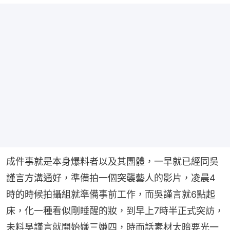
成件事就是本身爆料者以及其團體，一早就已經同吳
謹言方溝通好，準備拍一個突襲藝人的影片，凌晨4
時的時候拍攝組就準備事前工作，而吳謹言就6點起
床，化一種看似剛睡醒的妝，到早上7時半正式突訪，
未料吳謹言就開始嫌三嫌四，時而話素材太暗要光一