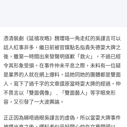
憑清裝劇《延禧攻略》魏瓔珞一角走紅的吳謹言可以
話人紅事非多，繼日前被官媒點名指責失德耍大牌之
後，雖第一時間出來發聲明道歉「救火」，不過已經
令其形象受損。在事件仲未平息之際，未料有一位疑
是業界的人就在網上爆料，話她同她的團體都是雙面
人，寫下了過千字的文章還原當時耍大牌的經過，仲
不畏言以「雙面偶像」﹑「雙面藝人」等字眼來形
容，又引發了一大波輿論。
正正因為睇唔過眼吳謹言的虛偽，所以當耍大牌事件
被爆出來之後，爆料者似乎好開心仲在文章開頭以