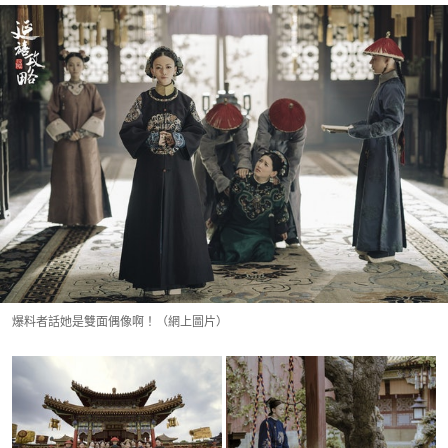
爆料者話她是雙面偶像啊！（網上圖片）