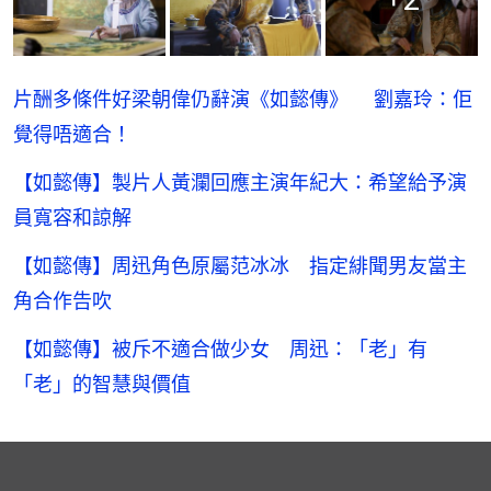
片酬多條件好梁朝偉仍辭演《如懿傳》 劉嘉玲：佢
覺得唔適合！
【如懿傳】製片人黃瀾回應主演年紀大：希望給予演
員寬容和諒解
【如懿傳】周迅角色原屬范冰冰 指定緋聞男友當主
角合作告吹
【如懿傳】被斥不適合做少女 周迅：「老」有
「老」的智慧與價值