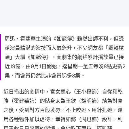
周迅、霍建華主演的《如懿傳》雖然出師不利，但憑
藉演員精湛的演技而人氣急升，不少網友都「調轉槍
頭」大讚《如懿傳》，而劇集的網絡累計播放量已接
近19億，由9月1日開始，逢星期一至五每晚8點更新2
集，而會員仍然比非會員睇多8集。
近日播出的劇情中，宮女蓮心（王小橙飾）自從和乾
隆（霍建華飾）的貼身太監王欽（胡明飾）結為對食
之後，受到對方百般凌辱，不止咬她、用針扎她，還
用各種物件加以虐待，幸得如懿（周迅飾）設計，利
用王欽日日服藥的習慣，令他吃下兩粒「阿肌蘇