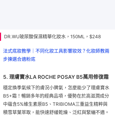
DR.WU玻尿酸保濕精華化妝水，150ML，$248
法式底妝教學｜不同化妝工具影響妝效？化妝師教兩
步揀選合適粉底
5. 理膚寶水LA ROCHE POSAY B5萬用修復霜
穩定換季氣候下的膚況小脾氣，怎麼能少了理膚寶水
B5+霜！暢銷多年的經典品項，優勢在於高滋潤成分
中蘊含5%維生素原B5、TRIBIOMA三重益生精粹與
積雪草葉萃取，能快速舒緩乾燥、泛紅與緊繃不適。