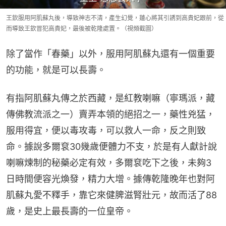
王欽服用阿肌蘇丸後，導致神志不清，產生幻覺，蓮心將其引誘到高貴妃跟前，從
而導致王欽冒犯高貴妃，最後被乾隆處置。（視頻截圖）
除了當作「春藥」以外，服用阿肌蘇丸還有一個重要
的功能，就是可以長壽。
有指阿肌蘇丸傳之於西藏，是紅教喇嘛（寧瑪派，藏
傳佛教流派之一）賣弄本領的絕招之一，藥性兇猛，
服用得宜，便以毒攻毒，可以救人一命，反之則致
命。據說多爾袞30幾歲便體力不支，於是有人獻計說
喇嘛煉制的秘藥必定有效，多爾袞吃下之後，未夠3
日時間便容光煥發，精力大增。據傳乾隆晚年也對阿
肌蘇丸愛不釋手，靠它來健脾滋腎壯元，故而活了88
歲，是史上最長壽的一位皇帝。