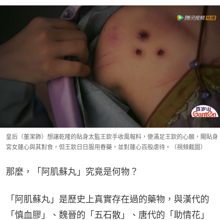
皇后（董潔飾）想讓乾隆的貼身太監王欽手收風報料，便滿足王欽的心願，賜貼身
宮女蓮心與其對食，但王欽日日服用春藥，並對蓮心百般虐待。（視頻截圖）
那麼，「阿肌蘇丸」究竟是何物？
「阿肌蘇丸」是歷史上真實存在過的藥物，與漢代的
「慎血膠」、魏晉的「五石散」、唐代的「助情花」