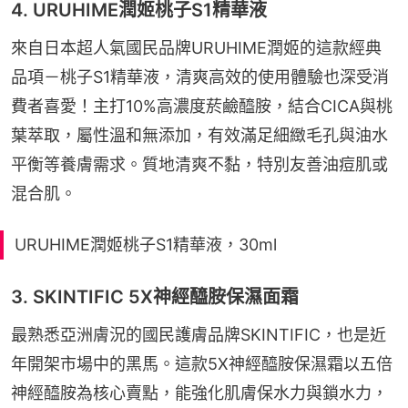
4. URUHIME潤姬桃子S1精華液
來自日本超人氣國民品牌URUHIME潤姬的這款經典
品項－桃子S1精華液，清爽高效的使用體驗也深受消
費者喜愛！主打10%高濃度菸鹼醯胺，結合CICA與桃
葉萃取，屬性溫和無添加，有效滿足細緻毛孔與油水
平衡等養膚需求。質地清爽不黏，特別友善油痘肌或
混合肌。
URUHIME潤姬桃子S1精華液，30ml
3. SKINTIFIC 5X神經醯胺保濕面霜
最熟悉亞洲膚況的國民護膚品牌SKINTIFIC，也是近
年開架市場中的黑馬。這款5X神經醯胺保濕霜以五倍
神經醯胺為核心賣點，能強化肌膚保水力與鎖水力，