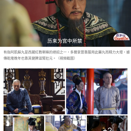
有指阿肌蘇丸是西藏紅教喇嘛的絕招之一，多爾袞曾靠服用此藥丸而精力大增，據
傳乾隆晚年也靠其健脾滋腎壯元。（視頻截圖）
+
2