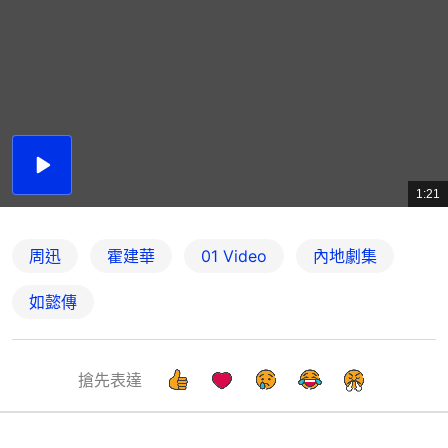
播
放
1:21
總
影
共
片
時
間
周迅
霍建華
01 Video
內地劇集
如懿傳
搶先表達