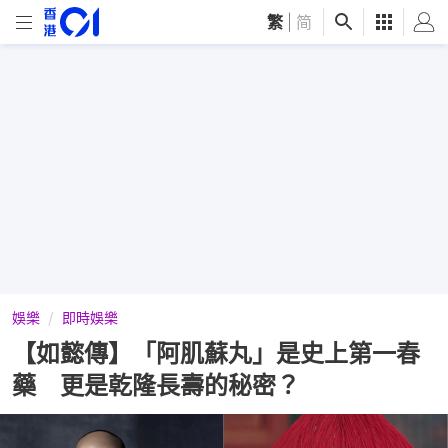
繁
|
简
娛樂
即時娛樂
【如懿傳】「阿肌蘇丸」是史上第一春
藥 更是乾隆長壽的秘密？