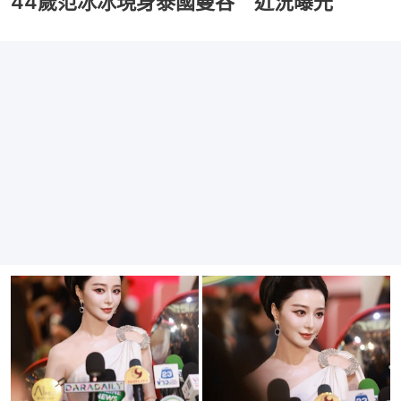
44歲范冰冰現身泰國曼谷 近況曝光