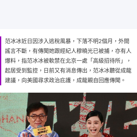
范冰冰近日因涉入逃稅風暴，下落不明2個月，外間
謠言不斷，有傳聞她跟經紀人穆曉光已被捕，亦有人
爆料，指范冰冰被軟禁在北京一處「高級招待所」，
起居受到監控，日前又有消息傳出，范冰冰聽從成龍
建議，向美國尋求政治庇護，成龍親自回應傳聞。