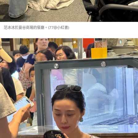
范冰冰於曼谷商場的餐廳。(77@小紅書)