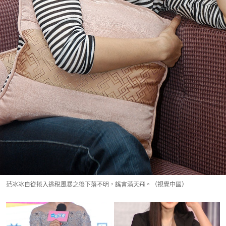
范冰冰自從捲入逃稅風暴之後下落不明，謠言滿天飛。（視覺中國）