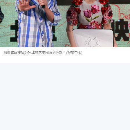
網傳成龍建議范冰冰尋求美國政治庇護。(視覺中國)