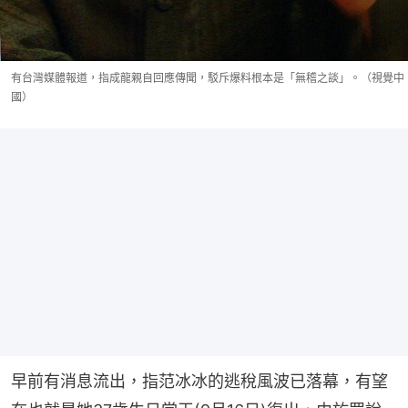
有台灣媒體報道，指成龍親自回應傳聞，駁斥爆料根本是「無稽之談」。（視覺中
國）
早前有消息流出，指范冰冰的逃稅風波已落幕，有望