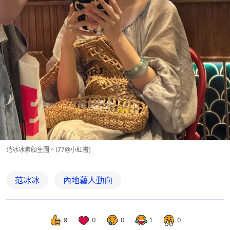
范冰冰素顏生圖。(77@小紅書)
范冰冰
內地藝人動向
9
0
0
1
0