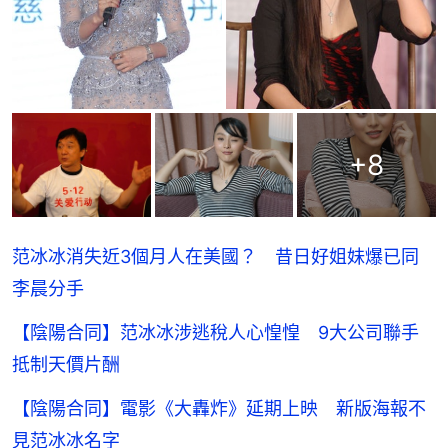
+
8
范冰冰消失近3個月人在美國？ 昔日好姐妹爆已同
李晨分手
【陰陽合同】范冰冰涉逃稅人心惶惶 9大公司聯手
抵制天價片酬
【陰陽合同】電影《大轟炸》延期上映 新版海報不
見范冰冰名字