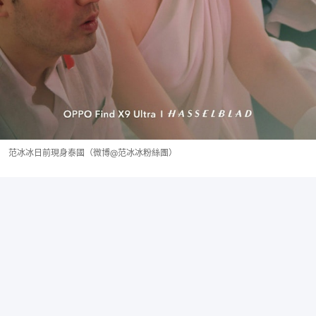
范冰冰日前現身泰國（微博@范冰冰粉絲團）