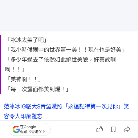
「冰冰太美了吧」
「我小時候眼中的世界第一美！！現在也是好美」
「多少年過去了依然如此絕世美貌，好喜歡啊
啊！！」
「美神啊！！」
「每一次露面都美到爆！」
范冰冰IG曬大S青澀嫩照「永遠記得第一次見你」笑
容令人印象難忘
在Google
昔日女神逃漏稅被封殺 勢難復出陸娛圈 海外發展
追蹤《香港01》