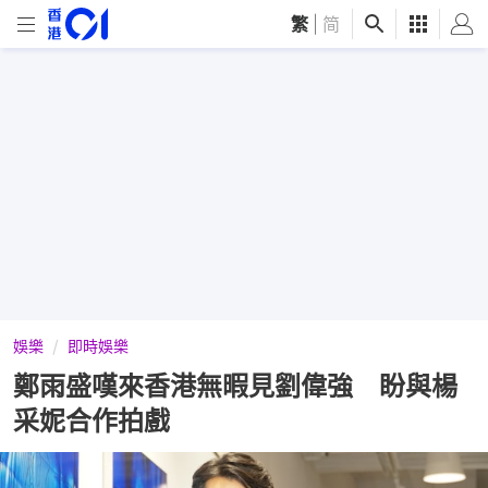
繁
|
简
娛樂
即時娛樂
鄭雨盛嘆來香港無暇見劉偉強 盼與楊
采妮合作拍戲