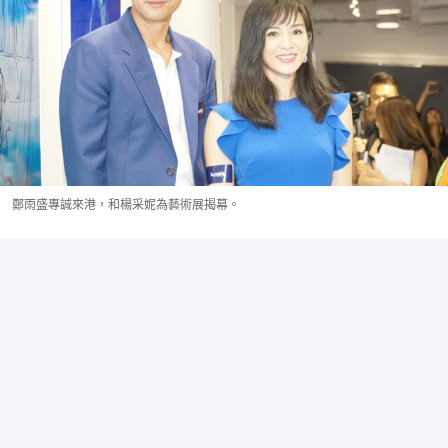
鄭雨盛專誠來港，和楊采妮為藝術展揭幕。