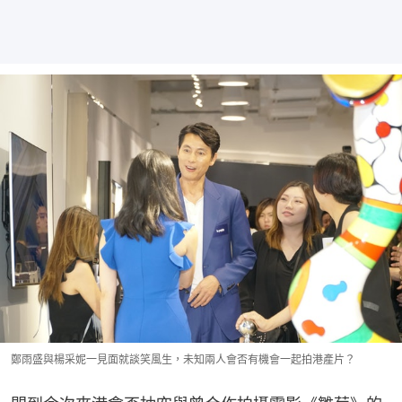
鄭雨盛與楊采妮一見面就談笑風生，未知兩人會否有機會一起拍港產片？