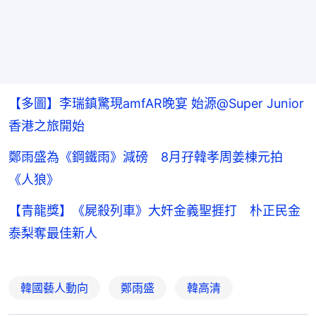
【多圖】李瑞鎮驚現amfAR晚宴 始源@Super Junior
香港之旅開始
鄭雨盛為《鋼鐵雨》減磅 8月孖韓孝周姜棟元拍
《人狼》
【青龍獎】《屍殺列車》大奸金義聖捱打 朴正民金
泰梨奪最佳新人
韓國藝人動向
鄭雨盛
韓高清