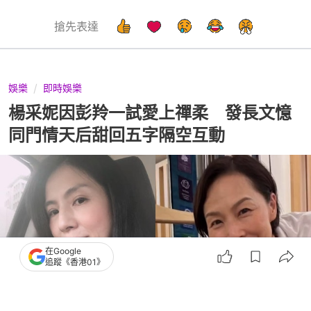
搶先表達
娛樂
即時娛樂
楊采妮因彭羚一試愛上禪柔 發長文憶
同門情天后甜回五字隔空互動
在Google
追蹤《香港01》