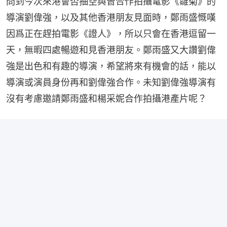
問到今次來港會否抽空與曾合作拍攝電影《雛菊》的
導演劉偉強，以及其他香港朋友見面時，鄭雨盛慨嘆
因爲正在趕拍電影《證人》，所以只會在香港逗留一
天，無暇四處暢遊和見香港朋友。鄭雨盛又大讚劉偉
強是出色和有趣的導演，希望將來有機會的話，能以
導演或演員身份再和劉偉強合作。未知劉偉強導演有
沒有考慮邀請鄭雨盛和楊采妮合作拍攝港產片呢？