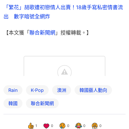
「繁花」胡歌遭初戀情人出賣！18歲手寫私密情書流
出　數字暗號全網炸
【本文獲「
聯合新聞網
」授權轉載。】
Rain
K-Pop
澳洲
韓國藝人動向
韓國
聯合新聞網
1
0
0
0
0