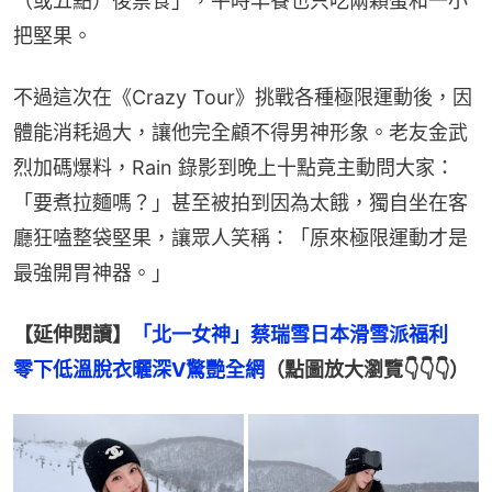
（或五點）後禁食」，平時早餐也只吃兩顆蛋和一小
把堅果。
不過這次在《Crazy Tour》挑戰各種極限運動後，因
體能消耗過大，讓他完全顧不得男神形象。老友金武
烈加碼爆料，Rain 錄影到晚上十點竟主動問大家：
「要煮拉麵嗎？」甚至被拍到因為太餓，獨自坐在客
廳狂嗑整袋堅果，讓眾人笑稱：「原來極限運動才是
最強開胃神器。」
【延伸閱讀】
「北一女神」蔡瑞雪日本滑雪派福利　
零下低溫脫衣曬深V驚艷全網
（點圖放大瀏覽👇👇👇）