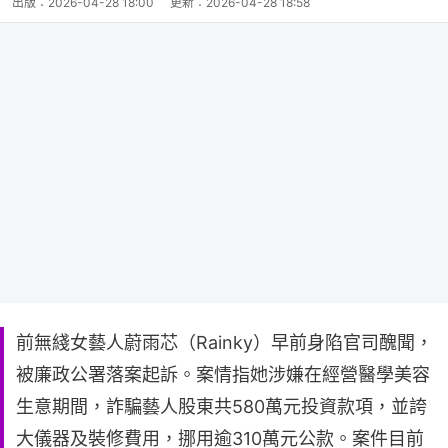
出版：
2026-04-28 18:00
更新：
2026-04-28 18:58
前無綫女藝人蔚雨芯（Rainky）早前身陷官司醜聞，
被廉政公署落案起訴。案情指她涉嫌在經營醫學美容
生意期間，詐騙藝人股東共580萬元投資款項，並誇
大儀器及裝修費用，挪用逾310萬元公款。案件目前