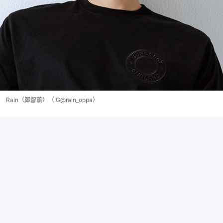
Rain（鄭智薰）（IG@rain_oppa）