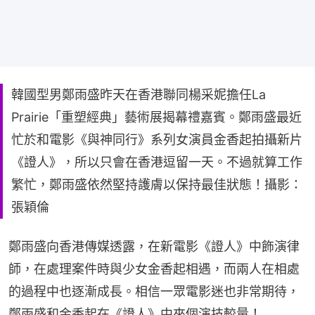
韓國型男鄭雨盛昨天在香港聯同楊采妮擔任La
Prairie「重塑經典」藝術展揭幕禮嘉賓。鄭雨盛最近
忙於和電影《與神同行》系列女演員金香起拍攝新片
《證人》，所以只會在香港逗留一天。不過就算工作
繁忙，鄭雨盛依然堅持護膚以保持最佳狀態！攝影：
張穎倫
鄭雨盛向香港傳媒透露，在新電影《證人》中飾演律
師，在處理案件時與少女金香起相遇，而兩人在相處
的過程中也逐漸成長。相信一眾電影迷也非常期待，
鄭雨盛和金香起在《證人》中來個演技較量！