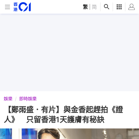
繁
|
简
娛樂
即時娛樂
【鄭雨盛．有片】與金香起趕拍《證
人》 只留香港1天護膚有秘訣