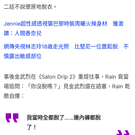
二話不說便原地脫衣。
Jennie超性感透視襲巴黎時裝周曬火辣身材 獲激
讚：人間香奈兒
網傳央視林志玲18歲走光照 比堅尼一位置鬆脫 不
慎露出敏感部位
事後金武烈在《Salon Drip 2》重提往事，Rain 竟當
場追問：「你沒脫嗎？」見金武烈還在語塞，Rain 乾
脆自爆：
我當時全都脫了……連內褲都脫
了！