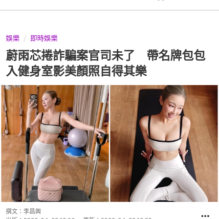
娛樂
即時娛樂
蔚雨芯捲詐騙案官司未了 帶名牌包包
入健身室影美顏照自得其樂
撰文：
李昌興