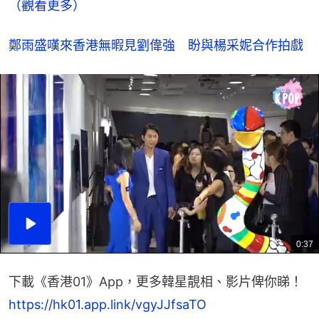
（觀看更多）
鄭雨盛嘆來香港無暇見劉偉強　盼與楊采妮合作拍戲
播
放
0:37
總
影
共
片
時
間
下載《香港01》App，更多韓星靚相、影片俾你睇！
https://hk01.app.link/vgyJJfsaTO