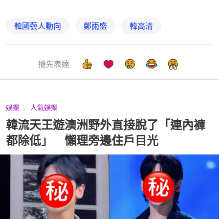
韓國藝人動向
鄭雨盛
韓高清
搶先表達
娛樂
人氣娛樂
韓流天王遊澳洲野外直接脫了「連內褲
都除低」 懶理旁邊住戶目光