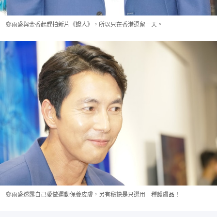
鄭雨盛與金香起趕拍新片《證人》，所以只在香港逗留一天。
鄭雨盛透露自己愛做運動保養皮膚，另有秘訣是只選用一種護膚品！