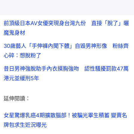
前頂級日本AV女優突現身台灣九份 直接「脫了」曬
魔鬼身材
30歲藝人「手伸褲內聞下體」自毀男神形像 粉絲齊
心碎：想脫粉了
昔日男神強脫助手內衣摸胸強吻 認性騷擾罰款47萬
港元並緩刑5年
延伸閱讀：
女星驚爆乳癌4期擴散腦部！被騙光畢生積蓄 變賣名
牌包求生近況曝光