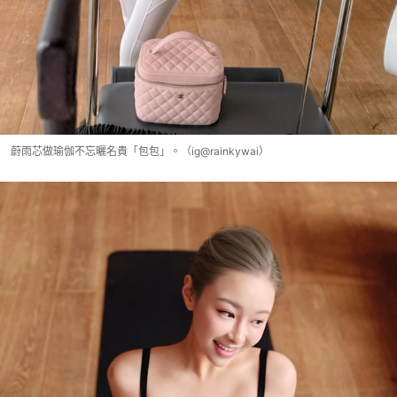
蔚雨芯做瑜伽不忘曬名貴「包包」。（ig@rainkywai）