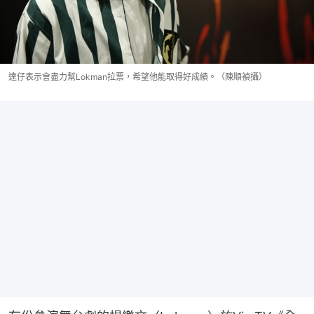
達仔表示會盡力幫Lokman拉票，希望他能取得好成績。（陳順禎攝）