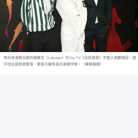
有份參演舞台劇的楊樂文（Lokman）於Viu TV《全民造星》中進入倒數階段，達
仔坦言感到很緊張，更表示願意為兄弟做伴舞。（陳順禎攝）