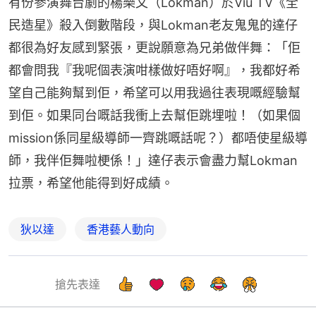
有份參演舞台劇的楊樂文（Lokman）於Viu TV《全
民造星》殺入倒數階段，與Lokman老友鬼鬼的達仔
都很為好友感到緊張，更說願意為兄弟做伴舞：「佢
都會問我『我呢個表演咁樣做好唔好啊』，我都好希
望自己能夠幫到佢，希望可以用我過往表現嘅經驗幫
到佢。如果同台嘅話我衝上去幫佢跳埋啦！（如果個
mission係同星級導師一齊跳嘅話呢？）都唔使星級導
師，我伴佢舞啦梗係！」達仔表示會盡力幫Lokman
拉票，希望他能得到好成績。
狄以達
香港藝人動向
搶先表達