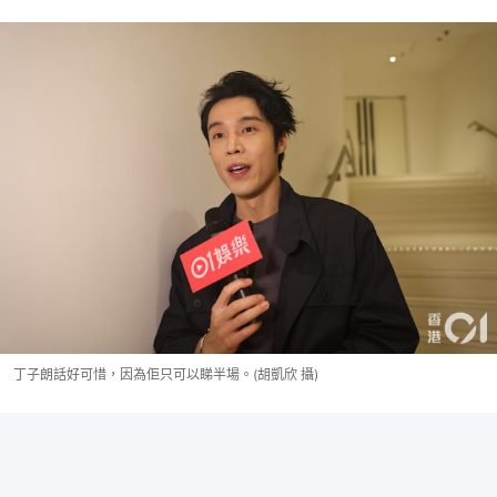
丁子朗話好可惜，因為佢只可以睇半場。(胡凱欣 攝)