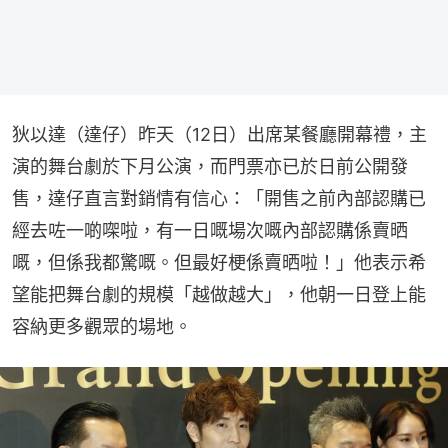
狄以達（達仔）昨天（12日）出席某餐廳開幕禮，主
演的舞台劇於下月公演，而門票亦已於日前公開發
售，達仔直言對銷情有信心：「開售之前內部認購已
經去咗一啲㗎啦，有一日嘅場次嘅內部認購係賣晒
嘅，但係我都驚嘅。但最好梗係賣晒啦！」他表示希
望能把舞台劇的規模「越做越大」，他朝一日登上能
容納更多觀眾的場地。