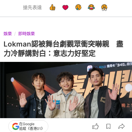
搶先表達
娛樂
即時娛樂
Lokman認被舞台劇觀眾衝突嚇親 盡
力冷靜講對白：意志力好堅定
在Google
追蹤《香港01》