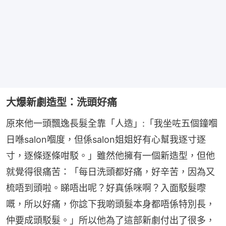
大爆新劇造型：洗頭好痛
原來他一頭飄逸長髮全靠「人造」:「我坐咗五個鐘嗰
日喺salon嗰度，但係salon姐姐好有心幫我逐寸逐
寸，逐條逐條咁駁。」雖然他擁有一個新造型，但他
就覺得很痛苦：「每日洗頭都好痛，好辛苦，因為又
梳唔到頭啦。睇唔出呢？好真係咪啊？入面駁髮嚟
嘅，所以好痛，你諗下我啲頭髮本身都唔係特別長，
仲要成頭駁髮。」所以他為了這部新劇付出了很多，