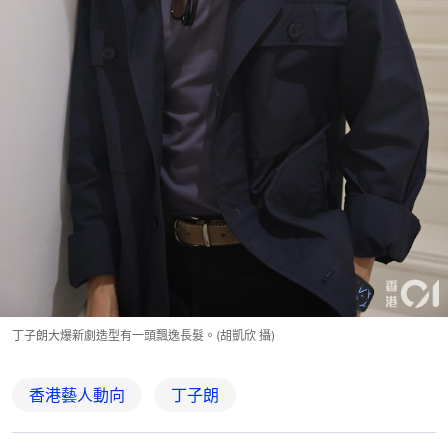
丁子朗大爆新劇造型有一頭飄逸長髮。(胡凱欣 攝)
香港藝人動向
丁子朗