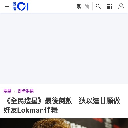
繁
|
简
娛樂
即時娛樂
《全民造星》最後倒數 狄以達甘願做
好友Lokman伴舞