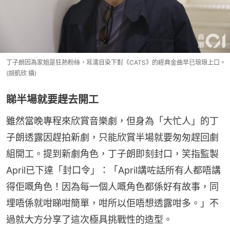
丁子朗因為家姐是狂熱粉絲，耳濡目染下對《CATS》的經典金曲早已琅琅上口。
(胡凱欣 攝)
睇半場就要趕去開工
雖然當晚專程來欣賞音樂劇，但身為「大忙人」的丁
子朗透露因趕拍新劇，只能欣賞半場就要匆匆趕回劇
組開工。提到新劇角色，丁子朗即刻封口，笑指監製
April已下達「封口令」：「April講咗話所有人都唔講
得佢嘅角色！因為每一個人嘅角色都係好有故事，同
埋唔係就咁睇咁簡單，咁所以佢唔想透露咁多。」不
過就大方分享了這次極具挑戰性的造型。