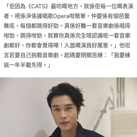
「佢因為《CATS》最叻嘅地方，就係佢每一位嘅表演
者，唔係淨係識唱歌Opera咁簡單，仲要係有個芭蕾
舞底，每個都跳得好勁。真係好難一套音樂劇係唱得
咁勁，跳得咁勁，就算你真係完全唔認識呢一套音樂
劇都好，你都會覺得嘩！入面嘅演員好厲害。」他坦
言若要自己挑戰音樂劇，起碼要閉關苦練：「我要練
返一年半載先得。」