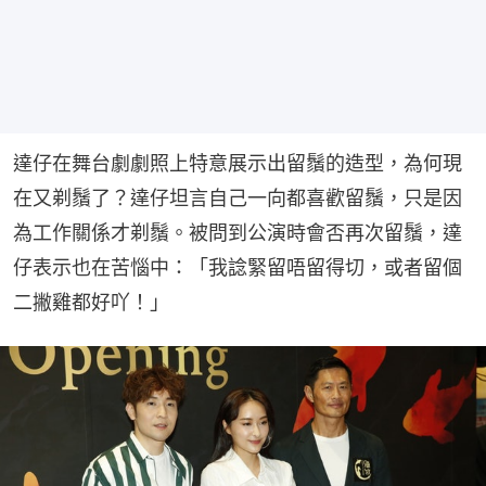
達仔在舞台劇劇照上特意展示出留鬚的造型，為何現
在又剃鬚了？達仔坦言自己一向都喜歡留鬚，只是因
為工作關係才剃鬚。被問到公演時會否再次留鬚，達
仔表示也在苦惱中：「我諗緊留唔留得切，或者留個
二撇雞都好吖！」