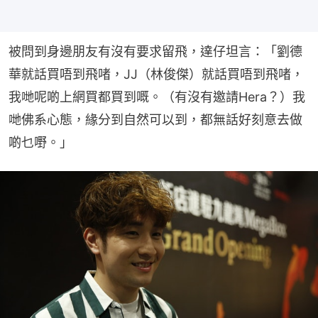
被問到身邊朋友有沒有要求留飛，達仔坦言：「劉德
華就話買唔到飛啫，JJ（林俊傑）就話買唔到飛啫，
我哋呢啲上網買都買到嘅。（有沒有邀請Hera？）我
哋佛系心態，緣分到自然可以到，都無話好刻意去做
啲乜嘢。」