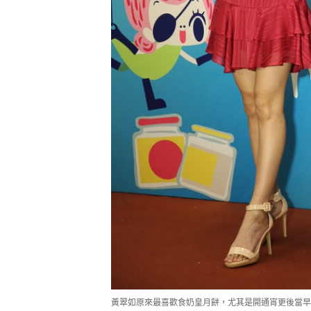
黃翠如原來最喜歡食奶皇月餅，尤其是開通宵更後當早