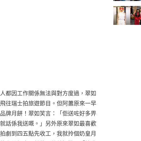
人都因工作關係無法與對方度過，翠如
飛往瑞士拍旅遊節目。但阿蕭原來一早
品牌月餅！翠如笑言：「佢送咗好多畀
就話係我送嘅。」另外原來翠如最喜歡
拍劇到四五點先收工，我就拎個奶皇月