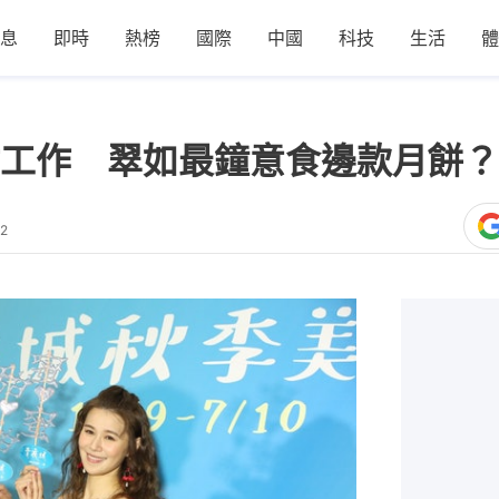
息
即時
熱榜
國際
中國
科技
生活
體
工作 翠如最鐘意食邊款月餅？
32