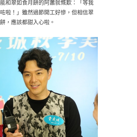
能和翠如食月餅的阿蕭就慨歎：「等我
咗啦！」雖然過節開工好慘，但相信翠
餅，應該都甜入心啦。