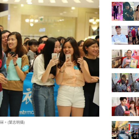
。(葉志明攝)
01