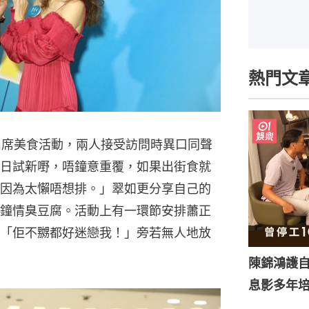
熱門文
檔出席美食活動，兩人接受訪問時異口同聲
日試新嘢，唔鐘意重覆，如果出街食就
因為太懶唔想排。」翠如更分享自己的
鐘情臭豆腐。活動上有一環節安排蕭正
「佢不嬲都好迷戀我！」旁若無人地放
陳錦鴻護
息影多年