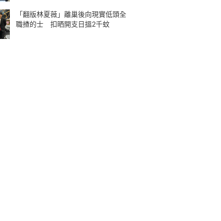
「翻版林夏薇」離巢後向現實低頭全
職揸的士 扣晒開支日搵2千蚊