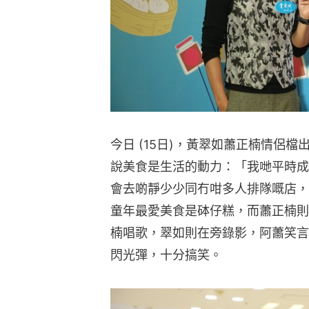
今日 (15日)，黃翠如蕭正楠情侶
說美食是生活的動力：「我哋平時成
會去啲靜少少同冇咁多人排隊嘅店，
童年最愛美食是砵仔糕，而蕭正楠則
楠唱歌，翠如則在旁錄影，阿蕭笑言
閃光彈，十分搞笑。