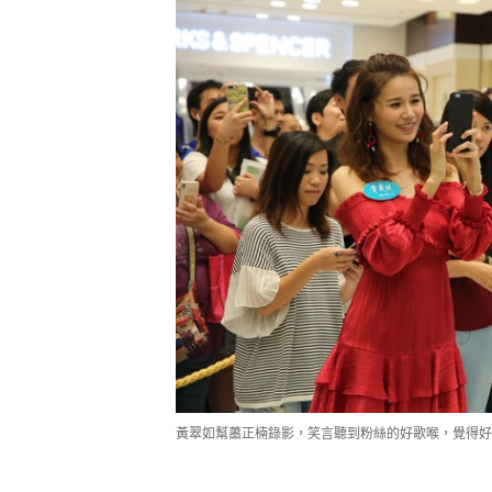
黃翠如幫蕭正楠錄影，笑言聽到粉絲的好歌喉，覺得好冧