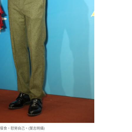
餐食，慰勞自己。(葉志明攝)