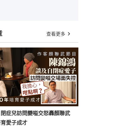
章
查看更多
自閉症兒訪問變嗌交怒轟顏聯武
培育愛子成才