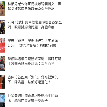
林恬兒老公何正德被爆背妻攬女 黑
超女被起底身份曝光為保險經紀
70年代武打影星雙鬢眉毛變白霸氣全
消 親認雙腳出問題：身體麻麻
黎彼得離世｜黎樹德被封「李泳漢
2.0」 鍾志光護航：絕對唔同意
陳凱琳遭網民翻舊帳圍剿 搭叮叮疑
手袋霸再掀兩極討論：為黑而黑
古佩玲首回應「進化」質疑聲淚俱
下 陳浚霆：點都好過退化！
巨星夫婦回流香港現身貼地平民麵
店 親切向食客揮手零架子
:13