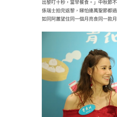
出黎叮十秒，當早餐食。」中秋節不
係瑞士拍完返黎，睇怕連萬聖節都過
如同阿蕭望住同一個月亮食同一款月