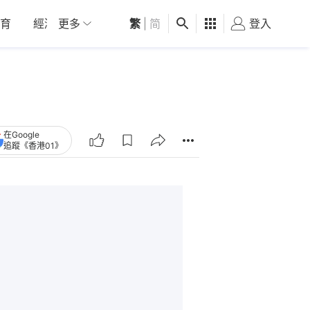
育
經濟
更多
01深圳
繁
觀點
|
简
健康
好食玩飛
登入
女
在Google
追蹤《香港01》