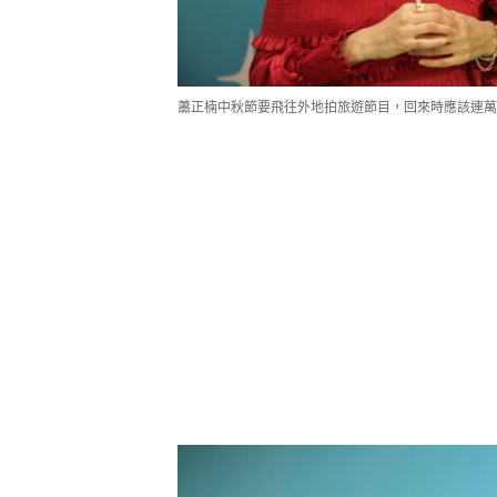
蕭正楠中秋節要飛往外地拍旅遊節目，回來時應該連萬