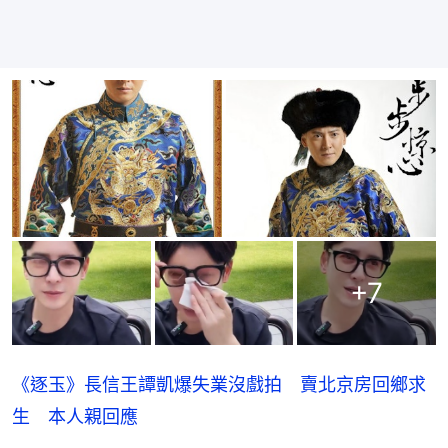
+
7
《逐玉》長信王譚凱爆失業沒戲拍 賣北京房回鄉求
生 本人親回應