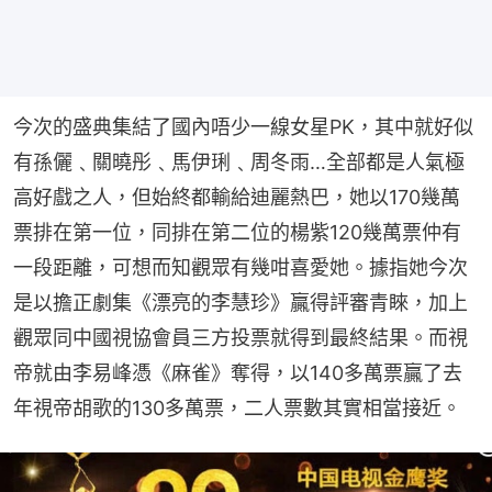
今次的盛典集結了國內唔少一線女星PK，其中就好似
有孫儷﹑關曉彤﹑馬伊琍﹑周冬雨…全部都是人氣極
高好戲之人，但始終都輸給迪麗熱巴，她以170幾萬
票排在第一位，同排在第二位的楊紫120幾萬票仲有
一段距離，可想而知觀眾有幾咁喜愛她。據指她今次
是以擔正劇集《漂亮的李慧珍》贏得評審青睞，加上
觀眾同中國視協會員三方投票就得到最終結果。而視
帝就由李易峰憑《麻雀》奪得，以140多萬票贏了去
年視帝胡歌的130多萬票，二人票數其實相當接近。