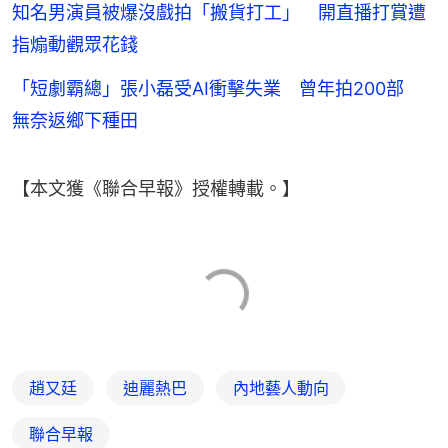
知名男演員被爆沒戲拍「搬貨打工」 開直播打賞遭
指煽動觀眾花錢
「短劇霸總」張小磊受AI衝擊失業 曾年拍200部
無奈返鄉下種田
【本文獲《聯合早報》授權轉載。】
趙又廷
迪麗熱巴
內地藝人動向
聯合早報