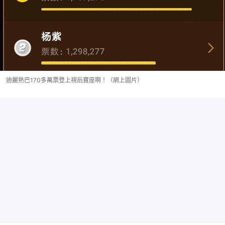
迪麗熱巴170多萬票登上視后寶座啊！（網上圖片）