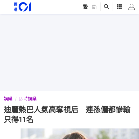
繁
|
简
娛樂
即時娛樂
迪麗熱巴人氣高奪視后 連孫儷都慘輸
只得11名