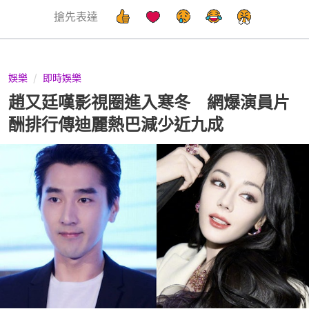
搶先表達
娛樂
即時娛樂
趙又廷嘆影視圈進入寒冬 網爆演員片
酬排行傳迪麗熱巴減少近九成