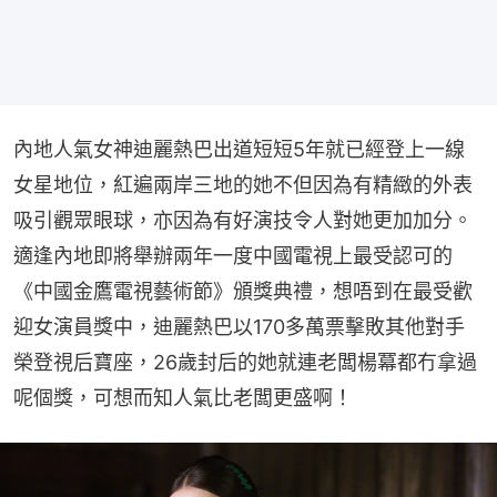
內地人氣女神迪麗熱巴出道短短5年就已經登上一線
女星地位，紅遍兩岸三地的她不但因為有精緻的外表
吸引觀眾眼球，亦因為有好演技令人對她更加加分。
適逢內地即將舉辦兩年一度中國電視上最受認可的
《中國金鷹電視藝術節》頒獎典禮，想唔到在最受歡
迎女演員獎中，迪麗熱巴以170多萬票擊敗其他對手
榮登視后寶座，26歲封后的她就連老闆楊冪都冇拿過
呢個獎，可想而知人氣比老闆更盛啊！