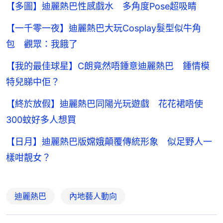
【多圖】迪麗熱巴性感戲水 多角度Pose超吸睛
【一千零一夜】迪麗熱巴大玩Cosplay髮型似牛角
包 觀眾：我餓了
【我的最佳球星】C朗竟然唔鍾意迪麗熱巴 鍾情模
特兒睇中佢？
【終於放假】迪麗熱巴同陽光玩遊戲 花花裙唔使
300蚊好多人想買
【日月】迪麗熱巴版嫦娥顛覆傳統形象 似足野人一
樣咁靚女？
迪麗熱巴
內地藝人動向