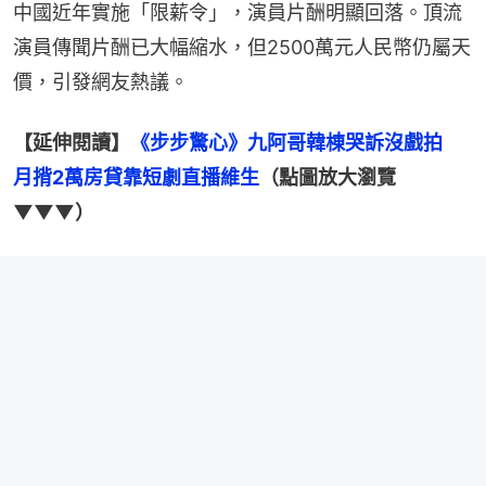
中國近年實施「限薪令」，演員片酬明顯回落。頂流
演員傳聞片酬已大幅縮水，但2500萬元人民幣仍屬天
價，引發網友熱議。
【延伸閱讀】
《步步驚心》九阿哥韓棟哭訴沒戲拍　
月揹2萬房貸靠短劇直播維生
（點圖放大瀏覽
▼▼▼）