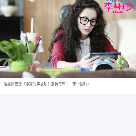
迪麗熱巴憑《漂亮的李慧珍》獲得青睞。（網上圖片）