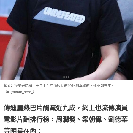
趙又廷接受采訪稱，今年上半年僅收到約10個劇本邀約，遠不如往年。
（IG@mark_hero_）
傳迪麗熱巴片酬減近九成，網上也流傳演員
電影片酬排行榜，周潤發、梁朝偉、劉德華
等明星在內：