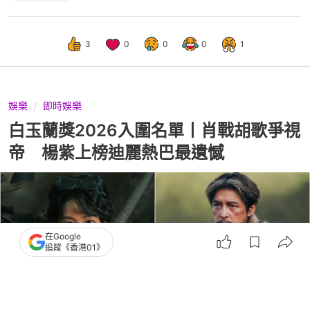
3
0
0
0
1
娛樂
即時娛樂
白玉蘭獎2026入圍名單丨肖戰胡歌爭視
帝 楊紫上榜迪麗熱巴最遺憾
在Google
追蹤《香港01》