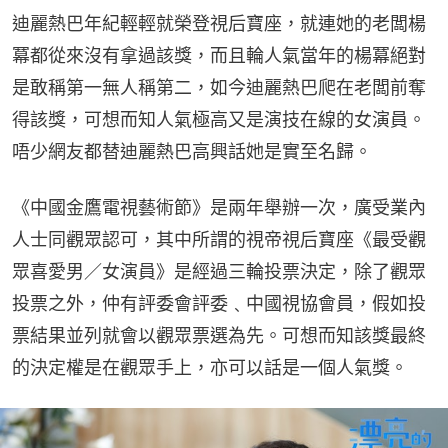
迪麗熱巴年紀輕輕就榮登視后寶座，就連她的老闆楊
冪都從來沒有拿過該獎，而且輪人氣當年的楊冪絕對
是敢稱第一無人稱第二，如今迪麗熱巴爬在老闆前奪
得該獎，可想而知人氣極高又是演技在線的女演員。
唔少網友都替迪麗熱巴高興話她是實至名歸。
《中國金鷹電視藝術節》是兩年舉辦一次，廣受業內
人士同觀眾認可，其中所謂的視帝視后寶座《最受觀
眾喜愛男／女演員》是經過三輪投票決定，除了觀眾
投票之外，仲有評委會評委﹑中國視協會員，假如投
票結果並列就會以觀眾票選為先。可想而知該獎最終
的決定權是在觀眾手上，亦可以話是一個人氣獎。