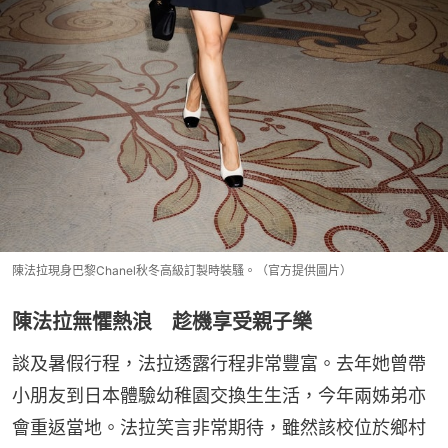
陳法拉現身巴黎Chanel秋冬高級訂製時裝騷。（官方提供圖片）
陳法拉無懼熱浪 趁機享受親子樂
談及暑假行程，法拉透露行程非常豐富。去年她曾帶
小朋友到日本體驗幼稚園交換生生活，今年兩姊弟亦
會重返當地。法拉笑言非常期待，雖然該校位於鄉村