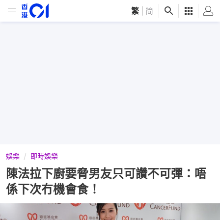
繁
|
简
娛樂
即時娛樂
陳法拉下廚要脅男友只可讚不可彈：唔
係下次冇機會食！