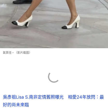
氣質佳。（影片截圖）
吳彥祖Lisa S.南非定情舊照曝光 相愛24年放閃：最
好的尚未來臨