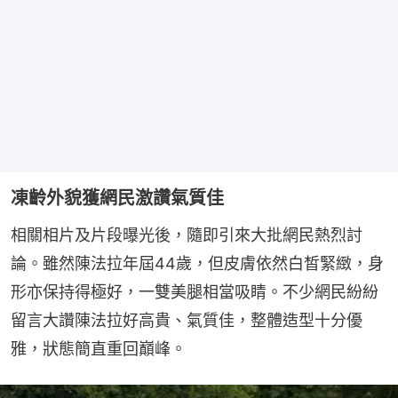
凍齡外貌獲網民激讚氣質佳
相關相片及片段曝光後，隨即引來大批網民熱烈討
論。雖然陳法拉年屆44歲，但皮膚依然白皙緊緻，身
形亦保持得極好，一雙美腿相當吸睛。不少網民紛紛
留言大讚陳法拉好高貴、氣質佳，整體造型十分優
雅，狀態簡直重回巔峰。