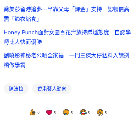
喬美莎留港追夢一半靠父母「課金」支持 認物價高
需「節衣縮食」
Honey Punch面對女團百花齊放持謙遜態度 自認學
嘢比人快而優勝
劉曉彤神秘老公晒全家福 一門三傑大仔猛料入讀劍
橋做學霸
陳法拉
香港藝人動向
6
0
0
0
0