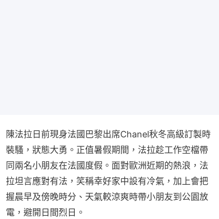
陳法拉日前現身法國巴黎出席Chanel秋冬高級訂製時
裝騷，狀態大勇。正值暑假期間，法拉趁工作空檔帶
同兩名小朋友在法國度假。面對歐洲近期的熱浪，法
拉坦言應對有法，笑稱幸好家中設有冷氣，加上會把
握晨早及傍晚時分、天氣較涼爽時帶小朋友到公園放
電，避開日間烈日。