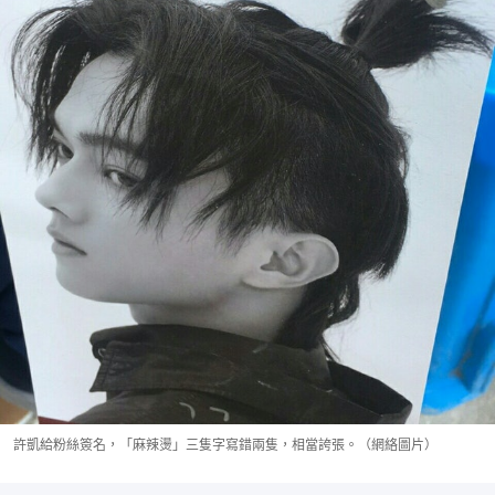
許凱給粉絲簽名，「麻辣燙」三隻字寫錯兩隻，相當誇張。（網絡圖片）