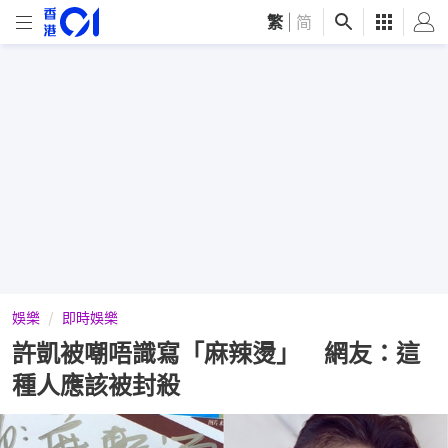
繁
|
简
娛樂
即時娛樂
許凱被嘲唔識寫「麻辣燙」 網友：這
種人應該被封殺