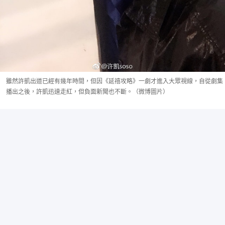
雖然許凱出道已經有幾年時間，但因《延禧攻略》一劇才進入大眾視線，自從劇集
播出之後，許凱迅速走紅，但負面新聞也不斷。（微博圖片）