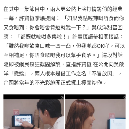
在其中一集節目中，兩人更公然上演打情罵俏的經典
一幕。許寶恆嗲爆提問： 「如果我點咗辣嘅嘢食而你
又食唔到，你會唔會肯遷就我一下？」吳啟洋甜蜜回
應： 「都遷就咗咁多集啦！」許寶恆語帶相關接話： 
「雖然我哋飲食口味一凹一凸，但我哋都OK吖，可以
互相補足，你唔食嘅嘢我可以幫手食晒。」這段對話
隨即被網民瘋狂截圖解讀，直指許寶恆 在公開向吳啟
洋「撒嬌」，兩人根本是借工作之名「奉旨放閃」，
企圖將當年的不光彩緋聞正式擺上檯面炒作。