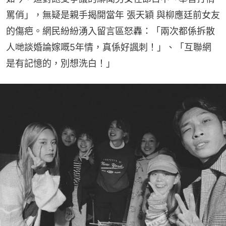
罵俏」，無疑是親手揭開當年 張天穎 與柳應廷前女友
的傷疤。網民紛紛湧入留言區怒轟：「兩次都係拆散
人哋談婚論嫁嘅5年情，真係好諷刺！」、「互聯網
是有記憶的，別想洗白！」