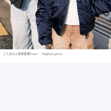
二人在IG上更甜蜜擺Pose。（IG@huii_alice）