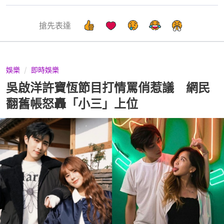
搶先表達
娛樂
即時娛樂
吳啟洋許寶恆節目打情罵俏惹議 網民
翻舊帳怒轟「小三」上位