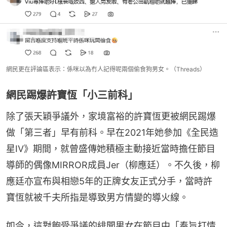
網民更在評論區表示：係咪以為冇人記得呢兩個偷食狗男女。（Threads）
網民踢爆許寶恆「小三前科」
除了張天穎爭議外，家境富裕的許寶恆更被網民踢爆
做「第三者」早有前科。早在2021年她參加《全民造
星IV》期間，就曾盛傳她積極主動接近當時擔任節目
導師的偶像MIRROR成員Jer（柳應廷）。不久後，柳
應廷亦宣布與相戀5年的正牌女友正式分手，當時許
寶恆就被千夫所指是導致男方情變的導火線。
如今，這對飽受爭議的緋聞男女在節目中「奉旨打情