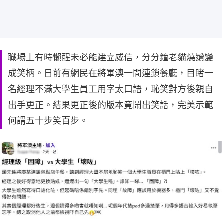
職場上有時懶醒未必能建立威信，分分鐘老貓燒鬚變
成笑柄。日前有網民在將軍澳一間連鎖餐廳，目睹一
名經理不滿大學生員工用字太口語，恥笑對方後親自
出手更正。結果更正後的版本竟鬧出笑話，完美示範
何謂五十步笑百步。