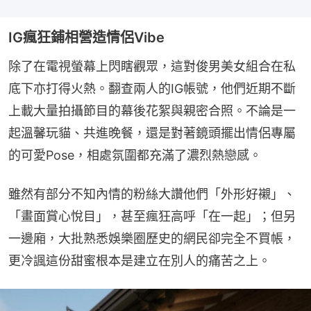
IG瘋狂鋪相營造情侶Vibe
除了在電視螢幕上閃瞎觀眾，這對俊男美女組合在私
底下亦打得火熱。翻查兩人的IG帳號，他們近期不斷
上載大量拍攝節目的幕後花絮與親密合照。不論是一
起溫馨玩貓、共進晚餐，還是對著鏡頭擺出情侶專屬
的可愛Pose，相處氛圍都充滿了濃烈熱戀感。
雖然有部分不知內情的粉絲大讚他們「外形好襯」、
「畫面賞心悅目」，甚至瘋狂高呼「在一起」；但另
一邊廂，大批熟悉娛樂圈歷史的網民卻完全不買帳，
更冷諷這份甜蜜根本是建立在別人的痛苦之上。