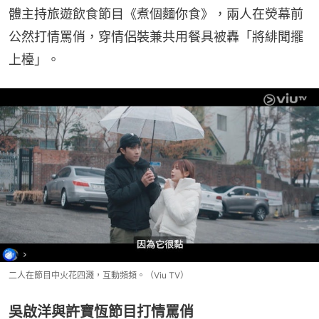
體主持旅遊飲食節目《煮個麵你食》，兩人在熒幕前
公然打情罵俏，穿情侶裝兼共用餐具被轟「將緋聞擺
上檯」。
二人在節目中火花四濺，互動頻頻。（Viu TV）
吳啟洋與許寶恆節目打情罵俏