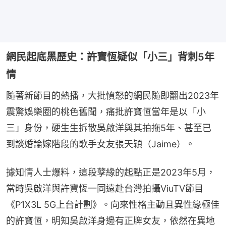
網民起底黑歷史：許寶恆疑似「小三」背刺5年
情
隨著新節目的熱播，大批憤怒的網民隨即翻出2023年
震驚娛樂圈的桃色舊聞，痛批許寶恆當年是以「小
三」身份，硬生生拆散吳啟洋與其拍拖5年、甚至已
到談婚論嫁階段的歌手女友張天穎（Jaime）。
據知情人士爆料，這段孽緣的起點正是2023年5月，
當時吳啟洋與許寶恆一同遠赴台灣拍攝ViuTV節目
《P1X3L 5G上台計劃》。向來性格主動且異性緣極佳
的許寶恆，明知吳啟洋身邊有正牌女友，依然在異地