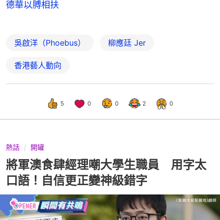
德華以膊相扶
吳啟洋（Phoebus）
柳應廷 Jer
香港藝人動向
5
0
0
2
0
熱話
開罐
將軍澳食肆經理嘲大學生職員 用字太
口語！自信更正變神級錯字