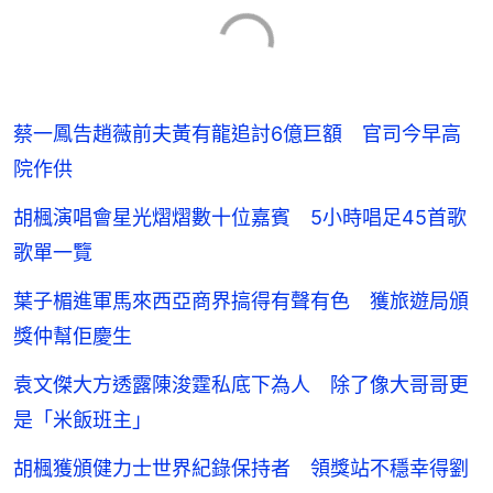
蔡一鳳告趙薇前夫黃有龍追討6億巨額 官司今早高
院作供
胡楓演唱會星光熠熠數十位嘉賓 5小時唱足45首歌
歌單一覽
葉子楣進軍馬來西亞商界搞得有聲有色 獲旅遊局頒
獎仲幫佢慶生
袁文傑大方透露陳浚霆私底下為人 除了像大哥哥更
是「米飯班主」
胡楓獲頒健力士世界紀錄保持者 領獎站不穩幸得劉