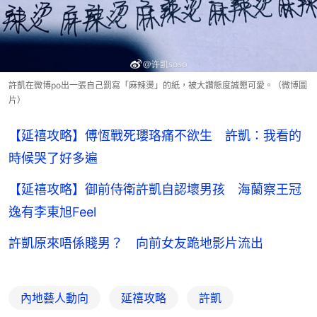
許凱在微博po出一張自己罰寫「麻辣燙」的紙，被大讚態度誠懇可愛。（微博圖
片）
【延禧攻略】傅恆戰死瓔珞痛不欲生 許凱：我看的
時候哭了好多遍
【延禧攻略】御前侍衛許凱自認壞男孩 海蘭察王冠
逸有李東旭Feel
許凱原來唔係賤男？ 向前女友跪地影片流出
內地藝人動向
延禧攻略
許凱