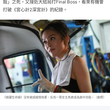
姐」之死，又接近大結局打Final Boss，看來有機會
打破《宮心計2深宮計》的紀錄。
《跳躍生命線》沒有被感線情拖累，反而一眾女主角更成為劇中亮點。（劇照）