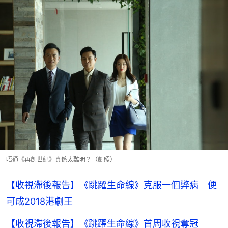
唔通《再創世紀》真係太難明？（劇照）
【收視滯後報告】《跳躍生命線》克服一個弊病 便
可成2018港劇王
【收視滯後報告】《跳躍生命線》首周收視奪冠