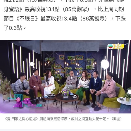
身蜜語》最高收視13.1點（85萬觀眾），比上周同期
節目《不眠日》最高收視13.4點（86萬觀眾），下跌
了0.3點。
《愛·回家之開心速遞》劇組向來感情深厚，成員之間互動火花十足。（截圖）