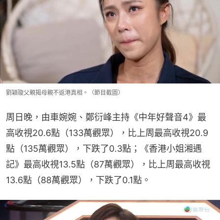
劉穎璇父親揭母親不返港真相。（節目截圖）
周日晚，由車婉婉、鄭衍峰主持《中年好聲音4》最
高收視20.6點（133萬觀眾），比上周最高收視20.9
點（135萬觀眾），下跌了0.3點；《香港小姐湘遇
記》最高收視13.5點（87萬觀眾），比上周最高收視
13.6點（88萬觀眾），下跌了0.1點。