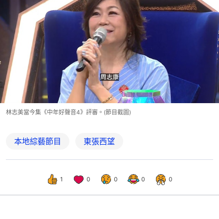
林志美當今集《中年好聲音4》評審。(節目截圖)
本地綜藝節目
東張西望
1
0
0
0
0