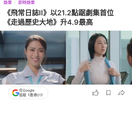
娛樂
即時娛樂
《飛常日誌II》以21.2點踞劇集首位
《走過歷史大地》升4.9最高
在Google
追蹤《香港01》
撰文：
胡凱欣
出版：
2026-06-22 23:45
更新：
2026-06-22 23:45