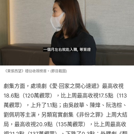
《東張西望》穩佔收視榜首。(節目截圖)
劇集方面，處境劇《愛‧回家之開心速遞》最高收視
18.6點（120萬觀眾），比上周最高收視17.5點（113
萬觀眾），上升了1.1點；由吳啟華、陳煒、阮浩棕、
劉佩玥等主演，另類寫實劇集《非份之罪》上周大結
局，最高收視20.9點（135萬觀眾），比上周最高收
視21.2點（137萬觀眾），下跌了0.3點；外購劇《翻