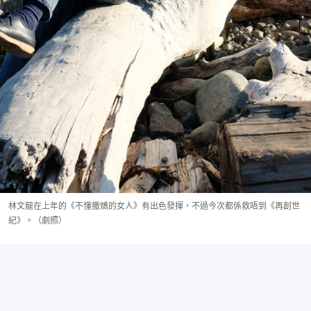
林文龍在上年的《不懂撒嬌的女人》有出色發揮，不過今次都係救唔到《再創世
紀》。（劇照）