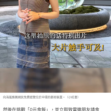
向海嵐推薦網民免費遊覽位於中環的藝術裝置。（小紅書）
然後在挑戰「0元食飯」，並立即致電邀朋友請食