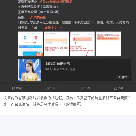
文章的作者細述粉絲對偶像的「造假」行為，斥責當下的流量演員不但有天價片
酬，而且無演技，純粹是惡性循環。（微博截圖）