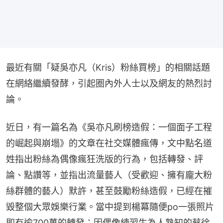
最近有關「疑吳亦凡（Kris）粉絲買榜」的相關話題
在網絡繼續發酵，引起圈內外人士以及網友的熱烈討
論。
近日，有一篇名為《吳亦凡刷榜造假：一個面子工程
的崛起與崩塌》的文章在社交媒體瘋傳，文中點名道
姓指出粉絲為偶像瘋狂洗版的行為，包括轉發、評
論、點讚等，並指出流量藝人（受歡迎、擁有龐大粉
絲群體的藝人）默許，甚至鼓勵粉絲造假，已經在摧
毀整個大眾娛樂行業。當中提到楊冪隨便po一張照片
即有逾700萬的轉發；因偶像練習生為人熟知的蔡徐