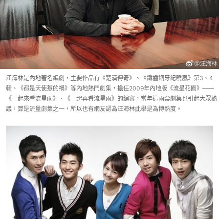
汪海林是內地著名編劇，主要作品有《楚漢傳奇》、《鐵齒銅牙紀曉嵐》第3、4
輯、《都是天使惹的禍》等內地熱門劇集，擔任2009年內地版《流星花園》——
《一起來看流星雨》、《一起再看流星雨》的編審，當年這兩套劇集也引起大眾熱
議，算是流量劇集之一，所以也有網友認為汪海林此舉是為博熱度。