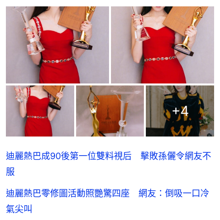
+
4
迪麗熱巴成90後第一位雙料視后 擊敗孫儷令網友不
服
迪麗熱巴零修圖活動照艷驚四座 網友：倒吸一口冷
氣尖叫