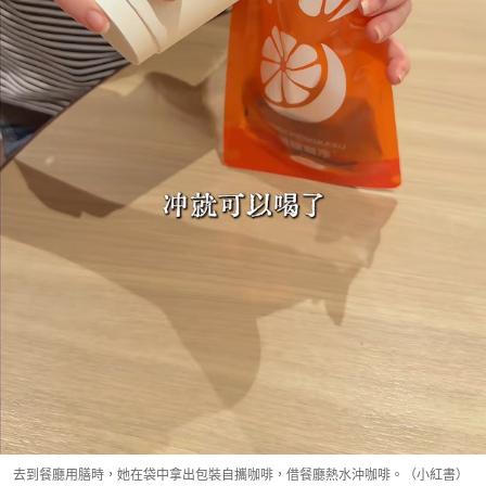
去到餐廳用膳時，她在袋中拿出包裝自攜咖啡，借餐廳熱水沖咖啡。（小紅書）