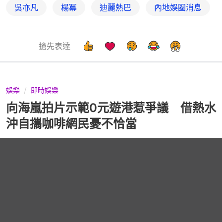
吳亦凡
楊冪
迪麗熱巴
內地娛圈消息
搶先表達
娛樂
即時娛樂
向海嵐拍片示範0元遊港惹爭議 借熱水
沖自攜咖啡網民憂不恰當