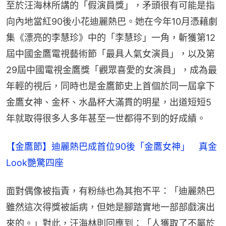
至於汪海林所講的「假演員獎」，矛頭很有可能是指
向內地當紅90後小花迪麗熱巴。她在今年10月憑藉劇
集《漂亮的李慧珍》中的「李慧珍」一角，斬獲第12
屆中國金鷹電視藝術節「最具人氣女演員」，以及第
29屆中國電視金鷹獎「觀眾喜愛的女演員」，成為最
年輕的視后，同時也是金鷹節史上首個於同一屆拿下
金鷹女神、金杯、水晶杯大滿貫的明星，出道短短5
年就取得很多人多年甚至一世都得不到的好成績。
【金鷹節】迪麗熱巴成首位90後「金鷹女神」　真金
Look艷驚四座
面對偶像被指責，有粉絲也為其抱不平：「迪麗熱巴
雖然這次得獎被詬病，但她是腳踏實地一部部戲演出
來的。」對此，汪海林則回應到：「人獲取了不屬於