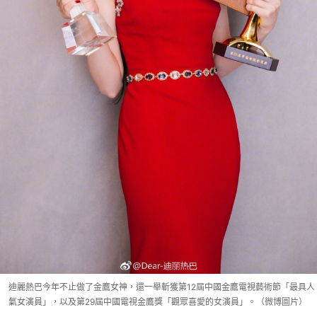
迪麗熱巴今年不止做了金鷹女神，還一舉斬獲第12屆中國金鷹電視藝術節「最具人
氣女演員」，以及第29屆中國電視金鷹獎「觀眾喜愛的女演員」。（微博圖片）