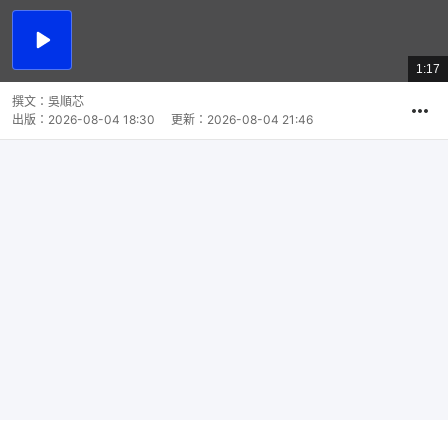
播
放
1:17
總
影
共
片
時
撰文：
吳順芯
間
出版：
2026-08-04 18:30
更新：
2026-08-04 21:46