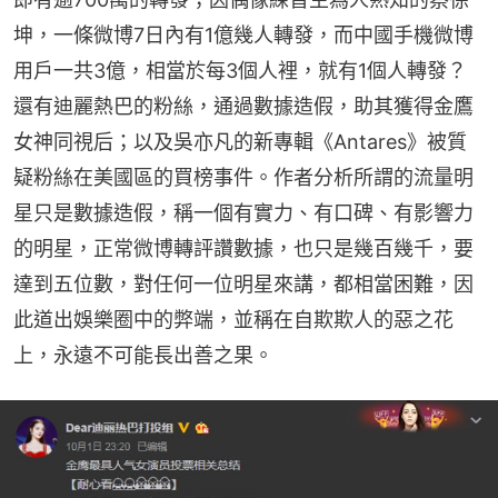
坤，一條微博7日內有1億幾人轉發，而中國手機微博
用戶一共3億，相當於每3個人裡，就有1個人轉發？
還有迪麗熱巴的粉絲，通過數據造假，助其獲得金鷹
女神同視后；以及吳亦凡的新專輯《Antares》被質
疑粉絲在美國區的買榜事件。作者分析所謂的流量明
星只是數據造假，稱一個有實力、有口碑、有影響力
的明星，正常微博轉評讚數據，也只是幾百幾千，要
達到五位數，對任何一位明星來講，都相當困難，因
此道出娛樂圈中的弊端，並稱在自欺欺人的惡之花
上，永遠不可能長出善之果。