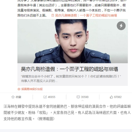
汪海林在轉發中提到永遠不會同迪麗熱巴、蔡徐坤這樣的演員合作，他的評論區瞬
間被不少網友、粉絲「攻陷」，大家各持己見，有人認為汪海林過於片面，也有人
支持他的敢言作風。（微博截圖）