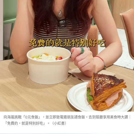
向海嵐挑戰「0元食飯」，並立即致電邀朋友請食飯。去到餐廳享用美食時大讚：
「免費的，就是特別好吃」。（小紅書）