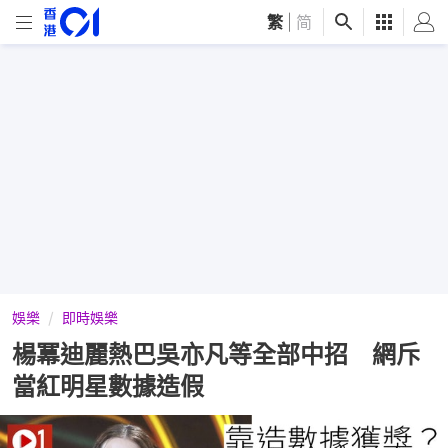
繁
|
简
娛樂
即時娛樂
楊冪迪麗熱巴吳亦凡等全部中招 網斥
當紅明星數據造假