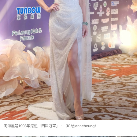
向海嵐是1998年港姐「四料冠軍」。（IG/@anneheung）