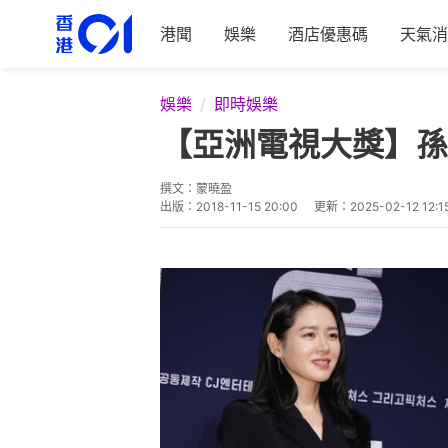
港聞
娛樂
酒店優惠碼
天氣消
娛樂
即時娛樂
【亞洲電視大獎】孫
撰文：
蒙曉盈
出版：
2018-11-15 20:00
更新：
2025-02-12 12:1