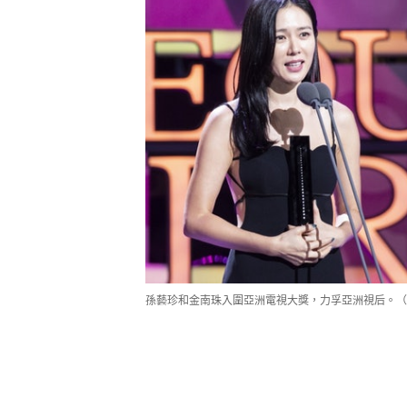
孫藝珍和金南珠入圍亞洲電視大獎，力孚亞洲視后。（