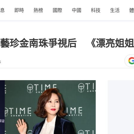
息
即時
熱榜
國際
中國
科技
生活
體
藝珍金南珠爭視后 《漂亮姐姐
5