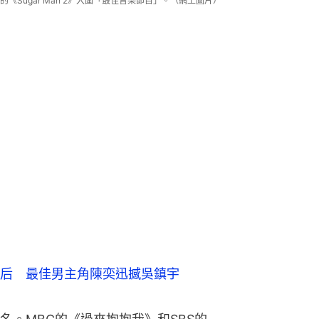
Sugar Man 2》入圍「最佳音樂節目」。（網上圖片）
后　最佳男主角陳奕迅撼吳鎮宇