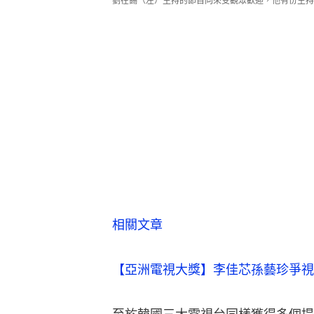
劉在錫（左）主持的節目向來受觀眾歡迎，他有份主持的《
相關文章
【亞洲電視大獎】李佳芯孫藝珍爭視