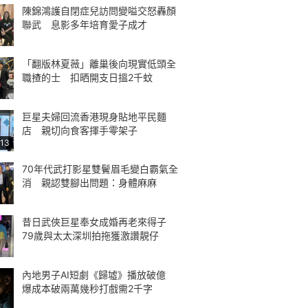
陳錦鴻護自閉症兒訪問變嗌交怒轟顏
聯武 息影多年培育愛子成才
「翻版林夏薇」離巢後向現實低頭全
職揸的士 扣晒開支日搵2千蚊
巨星夫婦回流香港現身貼地平民麵
店 親切向食客揮手零架子
:13
70年代武打影星雙鬢眉毛變白霸氣全
消 親認雙腳出問題：身體麻麻
昔日武俠巨星奉女成婚再老來得子
79歲與太太深圳拍拖獲激讚靚仔
內地男子AI短劇《歸墟》播放破億
爆成本破兩萬幾秒打戲需2千字