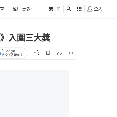
育
經濟
更多
01深圳
繁
觀點
|
简
健康
好食玩飛
登入
女
》入圍三大獎
在Google
追蹤《香港01》