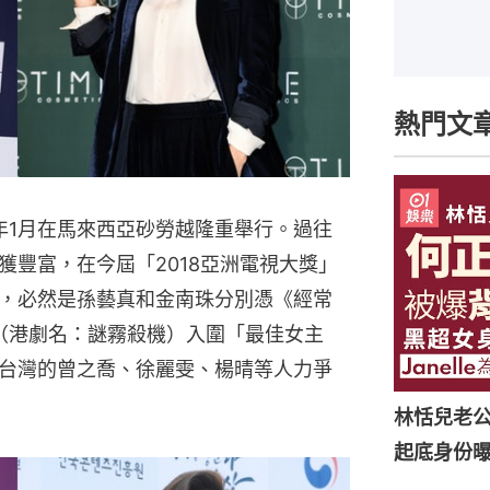
熱門文
9年1月在馬來西亞砂勞越隆重舉行。過往
獲豐富，在今屆「2018亞洲電視大獎」
，必然是孫藝真和金南珠分別憑《經常
》（港劇名：謎霧殺機）入圍「最佳女主
台灣的曾之喬、徐麗雯、楊晴等人力爭
林恬兒老
起底身份