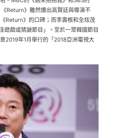
名。MBC的《過來抱抱我》和SBS的
。《Return》雖然爆出高賢廷與導演不
Return》的口碑；而李壽根和全炫茂
佳遊戲或猜謎節目」。至於一眾韓國節目
2019年1月舉行的「2018亞洲電視大