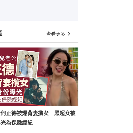
章
查看更多
公何正德被爆背妻攬女 黑超女被
曝光為保險經紀