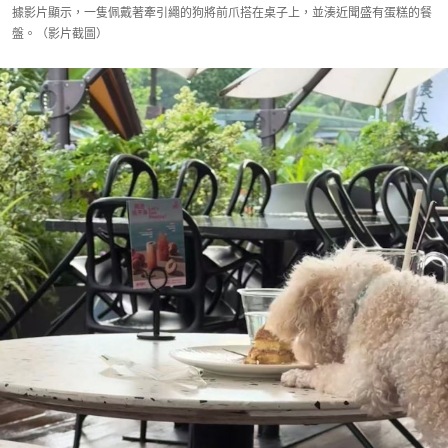
據影片顯示，一隻佩戴著牽引繩的狗將前爪搭在桌子上，並湊近聞盛有蛋糕的餐
盤。（影片截圖）