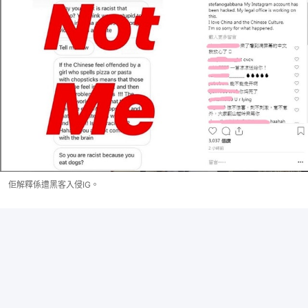
佢解釋係遭黑客入侵IG。