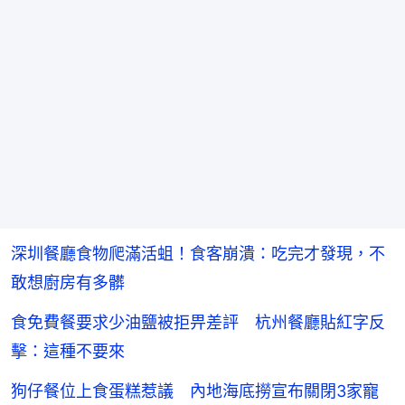
深圳餐廳食物爬滿活蛆！食客崩潰：吃完才發現，不
敢想廚房有多髒
食免費餐要求少油鹽被拒畀差評 杭州餐廳貼紅字反
擊：這種不要來
狗仔餐位上食蛋糕惹議 內地海底撈宣布關閉3家寵