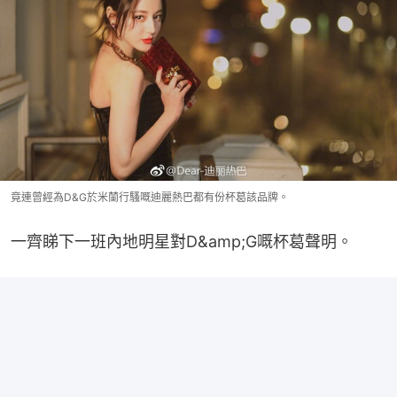
竟連曾經為D&G於米蘭行騷嘅迪麗熱巴都有份杯葛該品牌。
一齊睇下一班內地明星對D&amp;G嘅杯葛聲明。