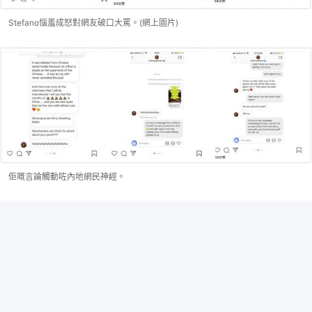
Stefano惱羞成怒對網友破口大罵。(網上圖片)
佢嘅言論觸動咗內地網民神經。