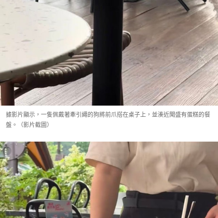
據影片顯示，一隻佩戴著牽引繩的狗將前爪搭在桌子上，並湊近聞盛有蛋糕的餐
盤。（影片截圖）