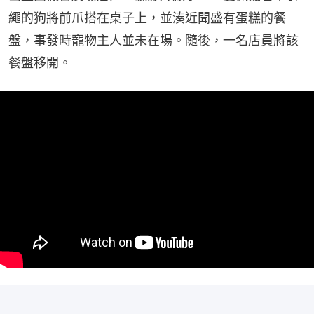
繩的狗將前爪搭在桌子上，並湊近聞盛有蛋糕的餐
盤，事發時寵物主人並未在場。隨後，一名店員將該
餐盤移開。