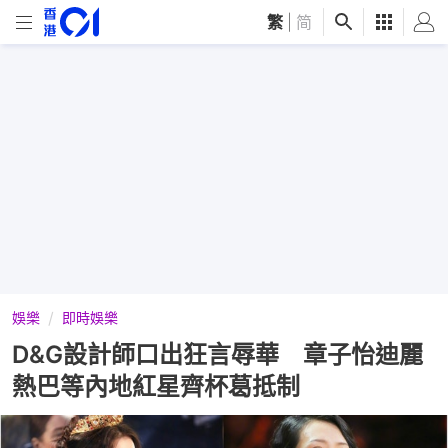
繁
|
简
娛樂
即時娛樂
D&G設計師口出狂言辱華 章子怡迪麗
熱巴等內地紅星齊杯葛抵制