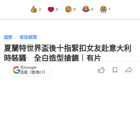
2
0
0
0
1
國際
環球趣聞
夏蘭特世界盃後十指緊扣女友赴意大利
時裝騷 全白造型搶鏡｜有片
在Google
追蹤《香港01》