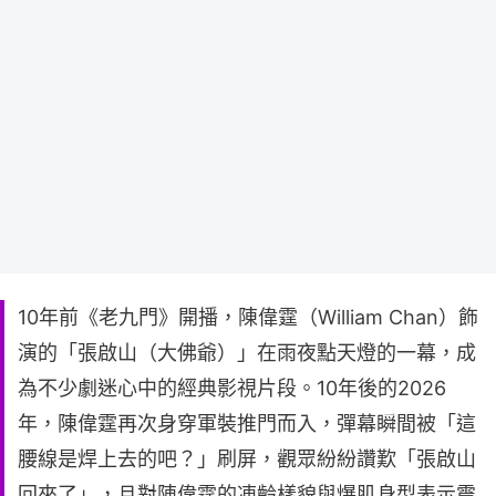
10年前《老九門》開播，陳偉霆（William Chan）飾
演的「張啟山（大佛爺）」在雨夜點天燈的一幕，成
為不少劇迷心中的經典影視片段。10年後的2026
年，陳偉霆再次身穿軍裝推門而入，彈幕瞬間被「這
腰線是焊上去的吧？」刷屏，觀眾紛紛讚歎「張啟山
回來了」，且對陳偉霆的凍齡樣貌與爆肌身型表示震