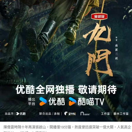
陳偉霆時隔十年再演張啟山，開播僅19分鐘，熱度便迅速突破一億大關，人氣高企