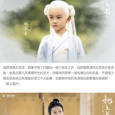
寇耕豪飾白滾滾：劇集中除了阿離這一個小朋友之外，寇耕豪飾演的白滾滾亦是亮
點。他是白鳳九同東華所生的兒子，同樣地同東華一樣有頭白白的長髮，不過唔少
網友認為他白色頭髮好突兀不太配襯，但都期待他的表演相信劇集播出會圈粉。
（網上圖片）