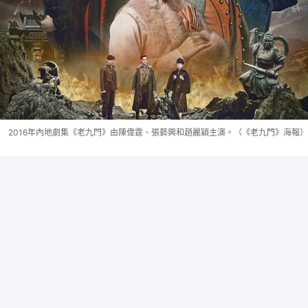
2016年內地劇集《老九門》由陳偉霆、張藝興和趙麗穎主演。（《老九門》海報）