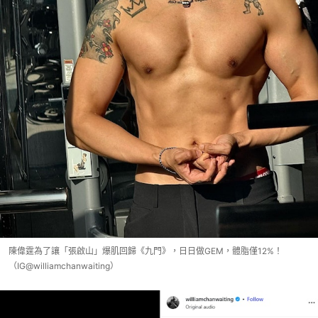
陳偉霆為了讓「張啟山」爆肌回歸《九門》，日日做GEM，體脂僅12%！
（IG@williamchanwaiting）