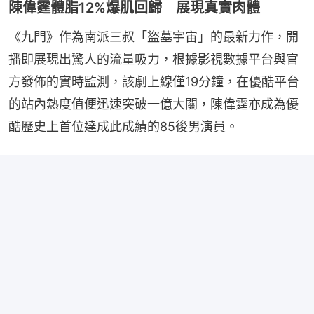
陳偉霆體脂12%爆肌回歸 展現真實肉體
《九門》作為南派三叔「盜墓宇宙」的最新力作，開
播即展現出驚人的流量吸力，根據影視數據平台與官
方發佈的實時監測，該劇上線僅19分鐘，在優酷平台
的站內熱度值便迅速突破一億大關，陳偉霆亦成為優
酷歷史上首位達成此成績的85後男演員。