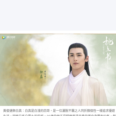
黃俊捷飾白真：白真是白淺的四哥，是一位灑脫不羈之人同折顏個性一樣追求優遊