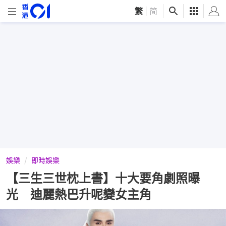
繁
|
简
娛樂
即時娛樂
【三生三世枕上書】十大要角劇照曝
光 迪麗熱巴升呢變女主角