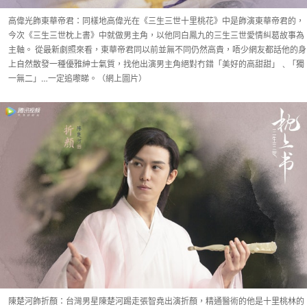
高偉光飾東華帝君：同樣地高偉光在《三生三世十里桃花》中是飾演東華帝君的，
今次《三生三世枕上書》中就做男主角，以他同白鳳九的三生三世愛情糾葛故事為
主軸。 從最新劇照來看，東華帝君同以前並無不同仍然高貴，唔少網友都話他的身
上自然散發一種優雅紳士氣質，找他出演男主角絕對冇錯「美好的高甜甜」﹑「獨
一無二」…一定追嚟睇。（網上圖片）
陳楚河飾折顏：台灣男星陳楚河踢走張智堯出演折顏，精通醫術的他是十里桃林的