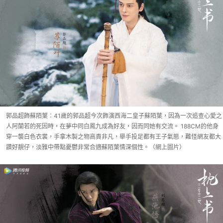
郭品超飾蘇陌葉：41歲的郭品超今次飾演西海二皇子蘇陌葉，因為一次追查心愛之
人阿蘭若的死因時，在夢中同白鳳九成為好友，因而同她有交流。 188CM的他身
穿一襲白色衣裳，手拿木製之物高貴非凡，舉手投足都有王子氣態，難怪網友都大
讚好靚仔，淡雅中帶點憂鬱非常合適蘇陌葉情深個性。（網上圖片）