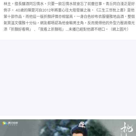
林主，擅長釀酒同忘情水，只要一飲忘情水就會忘了前塵往事，青丘同白淺正是好
例子。 40歲的陳楚河自2012年將重心往大陸發展之後，《三生三世枕上書》是他
第十部作品，而他這一版折顏評價亦相當高，一身白色紗布衣服優雅地品酒，整個
氣質溫文儒雅十分仙，網友都唔認為他會輸男主角，反而覺得他的外型力壓高偉光
添「折顏好看啊」﹑「我看上折顏啦」…未播已經對他讚不絕口。（網上圖片）