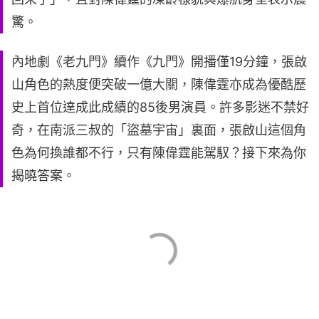
驚。
內地劇《老九門》續作《九門》開播僅19分鐘，張啟
山角色的熱度便突破一億大關，陳偉霆亦成為優酷歷
史上首位達成此成績的85後男演員。許多影迷不禁好
奇，在南派三叔的「盜墓宇宙」裏面，張啟山這個角
色為何換誰都不行，只有陳偉霆能駕馭？接下來為你
揭曉答案。