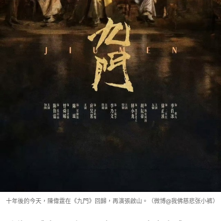
十年後的今天，陳偉霆在《九門》回歸，再演張啟山。（微博@我佛慈悲张小裤）