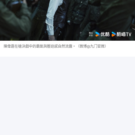
陳偉霆在槍決戲中的霸氣與壓迫感自然流露。（微博@九门官微）