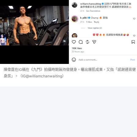
陳偉霆在IG稱在《九門》拍攝時期無持做健身，曬出爆肌成果，又指「感謝通宵健
身房」。（IG@williamchanwaiting）