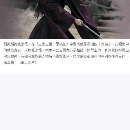
劉芮麟飾燕池悟：在《三生三世十里桃花》中劉芮麟是墨淵的十六弟子，在續集中
他就化身另一人物燕池悟，同主人公白鳳九亦是相識。造型上他一身深紫打扮露出
邪惡眼神，突顯其魔族的人物特色維妙維肖，唔少網友都期待他有別以往善良的一
面演繹。（網上圖片）