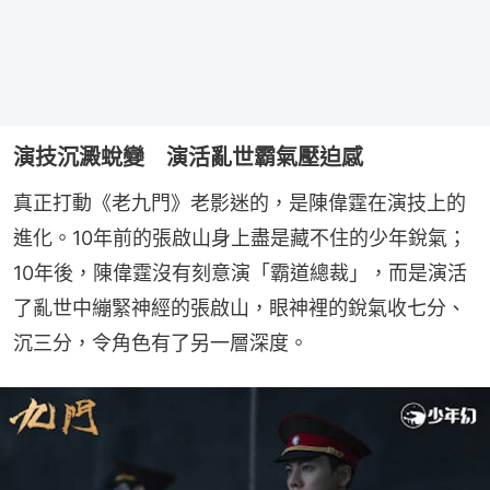
演技沉澱蛻變 演活亂世霸氣壓迫感
真正打動《老九門》老影迷的，是陳偉霆在演技上的
進化。10年前的張啟山身上盡是藏不住的少年銳氣；
10年後，陳偉霆沒有刻意演「霸道總裁」，而是演活
了亂世中繃緊神經的張啟山，眼神裡的銳氣收七分、
沉三分，令角色有了另一層深度。