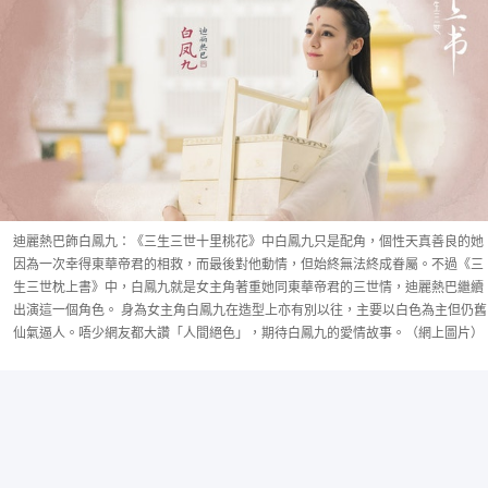
迪麗熱巴飾白鳳九：《三生三世十里桃花》中白鳳九只是配角，個性天真善良的她
因為一次幸得東華帝君的相救，而最後對他動情，但始終無法終成眷屬。不過《三
生三世枕上書》中，白鳳九就是女主角著重她同東華帝君的三世情，迪麗熱巴繼續
出演這一個角色。 身為女主角白鳳九在造型上亦有別以往，主要以白色為主但仍舊
仙氣逼人。唔少網友都大讚「人間絕色」，期待白鳳九的愛情故事。（網上圖片）