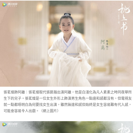
張茗燦飾阿離：張茗燦取代張藝瀚出演阿離，他是白淺化為凡人素素之時同夜華所
生下的兒子。張茗燦是一位女生外形上飾演男生角色一點違和感都沒有，但電視友
就一點都唔明白為何要找女生出演，雖然無違和感但始終是女生容易難有代入感，
可能會容易令人出戲。（網上圖片）