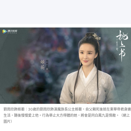
劉雨欣飾姬蘅：30歲的劉雨欣飾演魔族長公主姬蘅，自父親死後就在東華帝君身邊
生活，隨後慢慢愛上他。行為舉止大方得體的她，將會是同白鳳九是情敵。（網上
圖片）