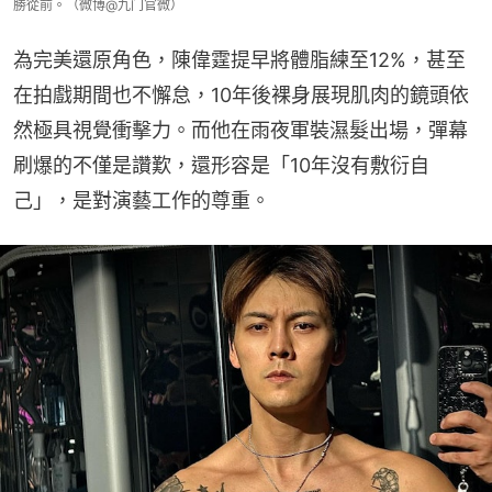
勝從前。（微博@九门官微）
為完美還原角色，陳偉霆提早將體脂練至12%，甚至
在拍戲期間也不懈怠，10年後裸身展現肌肉的鏡頭依
然極具視覺衝擊力。而他在雨夜軍裝濕髮出場，彈幕
刷爆的不僅是讚歎，還形容是「10年沒有敷衍自
己」，是對演藝工作的尊重。