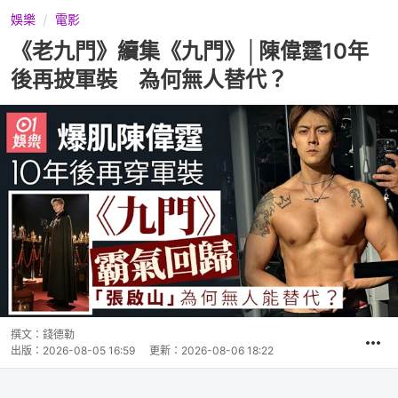
娛樂
電影
《老九門》續集《九門》│陳偉霆10年
後再披軍裝 為何無人替代？
撰文：
錢德勒
出版：
2026-08-05 16:59
更新：
2026-08-06 18:22