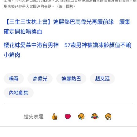
生活，同時又係白鳳九的四叔。20歲的他五官精緻眉清目秀的確自身帶有仙氣，劇
集未播已經是大家關注的亮點。（網上圖片）
【三生三世枕上書】迪麗熱巴高偉光再續前緣 續集
確定開拍唔換血
櫻花妹愛慕中港台男神 57歲男神被讚凍齡顏值不輸
小鮮肉
楊冪
高偉光
迪麗熱巴
趙又廷
內地劇集
搶先表達