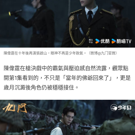
陳偉霆在十年後再演張啟山，眼神不再是少年銳氣。（微博@九门官微）
陳偉霆在槍決戲中的霸氣與壓迫感自然流露，觀眾點
開第1集看到的，不只是「當年的佛爺回來了」，更是
歲月沉澱後角色仍被穩穩接住。