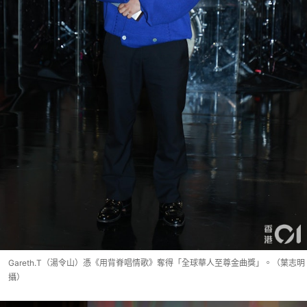
Gareth.T（湯令山）憑《用背脊唱情歌》奪得「全球華人至尊金曲獎」。（葉志明
攝）