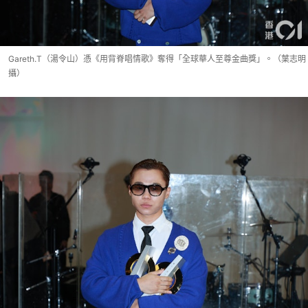
Gareth.T（湯令山）憑《用背脊唱情歌》奪得「全球華人至尊金曲獎」。（葉志明
攝）