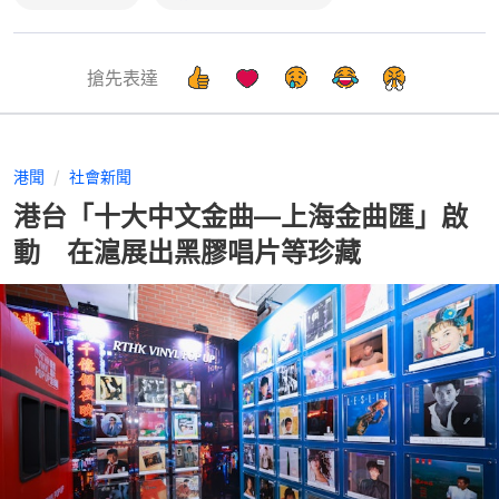
搶先表達
港聞
社會新聞
港台「十大中文金曲—上海金曲匯」啟
動 在滬展出黑膠唱片等珍藏