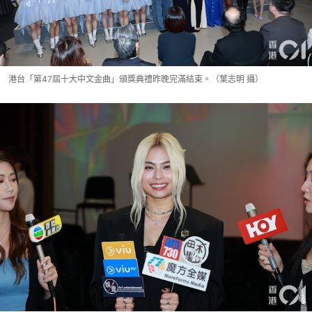
港台「第47屆十大中文金曲」頒獎典禮昨晚完滿結束。（葉志明 攝）