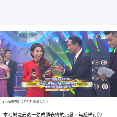
Hana嘅專輯拎咗唱片銷量大獎。
本地樂壇最後一張成績表終於派發，無綫舉行的