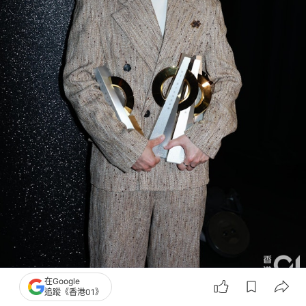
在Google
追蹤《香港01》
馮允謙奪4獎。（葉志明 攝）