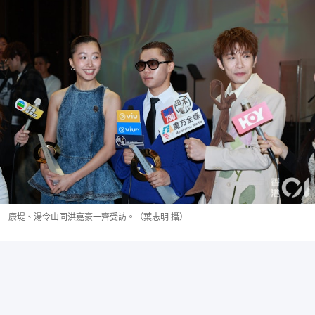
康堤、湯令山同洪嘉豪一齊受訪。（葉志明 攝）