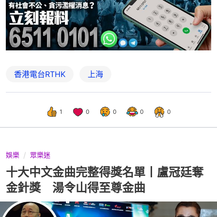
香港電台RTHK
上海
1
0
0
0
0
娛樂
眾樂迷
十大中文金曲完整得獎名單丨盧冠廷奪
金針獎 湯令山得至尊金曲