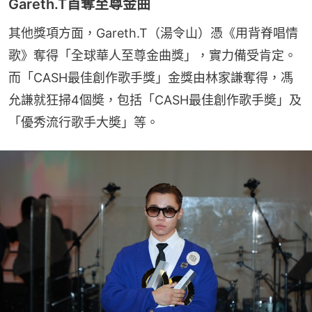
Gareth.T首奪至尊金曲
其他獎項方面，Gareth.T（湯令山）憑《用背脊唱情
歌》奪得「全球華人至尊金曲獎」，實力備受肯定。
而「CASH最佳創作歌手獎」金獎由林家謙奪得，馮
允謙就狂掃4個奬，包括「CASH最佳創作歌手奬」及
「優秀流行歌手大奬」等。