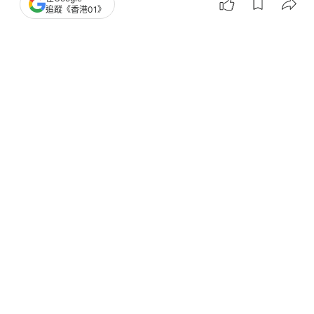
追蹤《香港01》
2
0
0
0
0
娛樂
眾樂迷
十大中文金曲完整得獎名單丨盧冠廷奪
金針獎 湯令山得至尊金曲