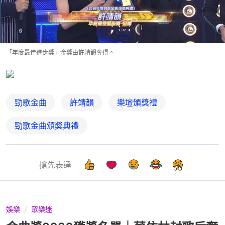
「年度最佳進步獎」金獎由許靖韻奪得。
勁歌金曲
許靖韻
樂壇頒獎禮
勁歌金曲頒獎典禮
搶先表達
娛樂
眾樂迷