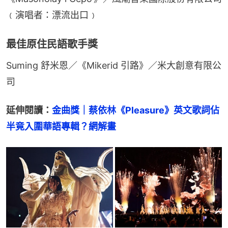
﹙演唱者：漂流出口﹚
最佳原住民語歌手獎
Suming 舒米恩／《Mikerid 引路》／米大創意有限公
司
延伸閱讀：
金曲獎｜蔡依林《Pleasure》英文歌詞佔
半竟入圍華語專輯？網解畫