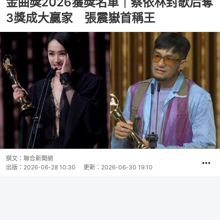
金曲獎2026獲獎名單｜蔡依林封歌后奪
3獎成大贏家 張震嶽首稱王
撰文：
聯合新聞網
出版：
2026-06-28 10:30
更新：
2026-06-30 19:10