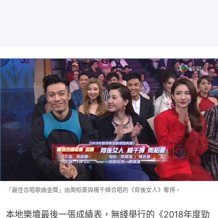
「最佳合唱歌曲金獎」由周柏豪與楊千嬅合唱的《背後女人》奪得。
本地樂壇最後一張成績表，無綫舉行的《2018年度勁