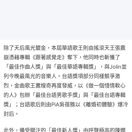
除了天后風光鍍金，本屆華語歌王則由搖滾天王張震
嶽憑藉專輯《跟著感覺走》奪下，他同時也斬獲了
「最佳作曲人獎」與「最佳華語專輯獎」，與Jolin並
列今晚最風光的音樂人。台語獎項部分同樣競爭激
烈，金曲歌王蕭煌奇再度發威，以《做一個惜情軟心
的人》包辦「最佳台語男歌手獎」與「最佳台語專輯
獎」；台語歌后則由PiA吳蓓雅以《離婚初體驗》爆冷
封后。
此外，備受關注的「最佳新人獎」由呼聲極高的陳嫺