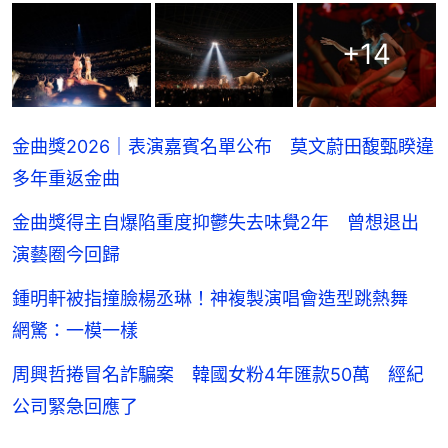
+
14
金曲獎2026｜表演嘉賓名單公布 莫文蔚田馥甄睽違
多年重返金曲
金曲獎得主自爆陷重度抑鬱失去味覺2年 曾想退出
演藝圈今回歸
鍾明軒被指撞臉楊丞琳！神複製演唱會造型跳熱舞
網驚：一模一樣
周興哲捲冒名詐騙案 韓國女粉4年匯款50萬 經紀
公司緊急回應了