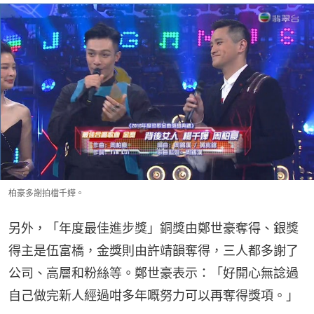
柏豪多謝拍檔千嬅。
另外，「年度最佳進步獎」銅獎由鄭世豪奪得、銀獎
得主是伍富橋，金獎則由許靖韻奪得，三人都多謝了
公司、高層和粉絲等。鄭世豪表示：「好開心無諗過
自己做完新人經過咁多年嘅努力可以再奪得獎項。」