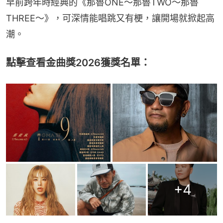
早前跨年時經典的《那魯ONE～那魯TWO～那魯
THREE～》，可深情能唱跳又有梗，讓開場就掀起高
潮。
點擊查看金曲獎2026獲獎名單：
+
4