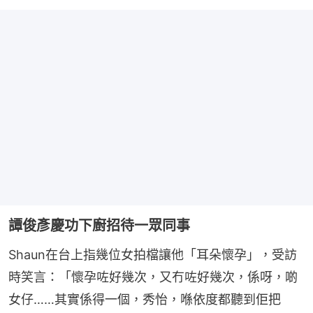
譚俊彥慶功下廚招待一眾同事
Shaun在台上指幾位女拍檔讓他「耳朵懷孕」，受訪
時笑言：「懷孕咗好幾次，又冇咗好幾次，係呀，啲
女仔……其實係得一個，秀怡，喺依度都聽到佢把