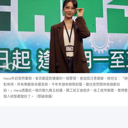
Hera年初突然暈倒，會否都是對健康的一個警號，會加倍注意健康，她坦言：「絕
對有呀，所有嘢都係命運安排，今年年頭有啲唔舒服，跟住突然間有呢個節目
拍。」Hera透露近一個月朝九晚五拍攝，開工前又會跑步，收工就早瞓覺，覺得整
個人狀態都變好了。（鄧穎琪攝）