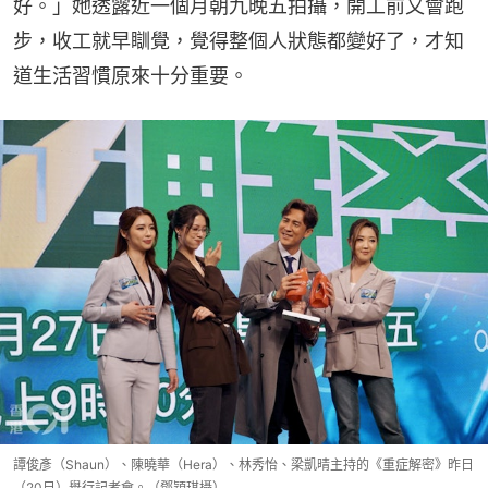
好。」她透露近一個月朝九晚五拍攝，開工前又會跑
步，收工就早瞓覺，覺得整個人狀態都變好了，才知
道生活習慣原來十分重要。
譚俊彥（Shaun）、陳曉華（Hera）、林秀怡、梁凱晴主持的《重症解密》昨日
（20日）舉行記者會。（鄧穎琪攝）