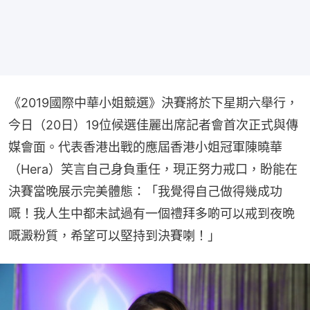
《2019國際中華小姐競選》決賽將於下星期六舉行，
今日（20日）19位候選佳麗出席記者會首次正式與傳
媒會面。代表香港出戰的應屆香港小姐冠軍陳曉華
（Hera）笑言自己身負重任，現正努力戒口，盼能在
決賽當晚展示完美體態：「我覺得自己做得幾成功
嘅！我人生中都未試過有一個禮拜多啲可以戒到夜晩
嘅澱粉質，希望可以堅持到決賽喇！」