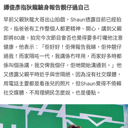
譚俊彥指狄龍驗身報告靚仔過自己
早前父親狄龍大哥出山拍戲，Shaun透露目前已經拍
完，指爸爸有工作整個人都更精神、開心，講到父親
即將80歲，拍完今次節目會否也覺得要多叮囑他注意
健康，他表示：「佢好好！佢俾報告我睇，佢仲靚仔
過我！而家隔咗一代，我講係冇咩用，而家好多時都
係叫個孫講，我交俾我個仔，佢哋開始溝通到。」他
又透露父親平時近乎與世隔絕，因為沒有社交媒體，
用電話主要都是看孫兒的照片，但Shaun覺得不倚賴
社交媒體、不用理網民怎麼說，也是優點。