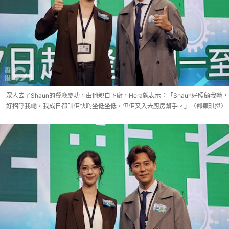
眾人去了Shaun的餐廳慶功，由他親自下廚，Hera就表示：「Shaun好照顧我哋，
好招呼我哋，我成日都叫佢快啲坐低坐低，但佢又入去廚房幫手。」（鄧穎琪攝）