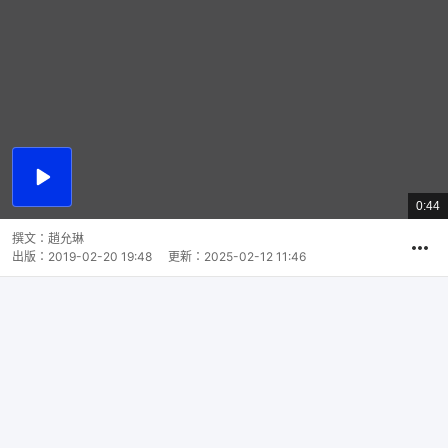
播
放
0:44
總
影
共
片
時
撰文：
趙允琳
間
出版：
2019-02-20 19:48
更新：
2025-02-12 11:46