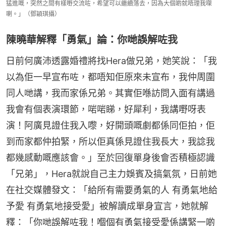
猛進嘅，突然之間有樣嘢交流咗，希望可以繼續落去，因為大個啲就唔理我㗎
喇。」（鄧穎琪攝）
陳曉華解釋「勇氣」論：你哋誤解咗我
日前何廣沛透露婚禮將找Hera做兄弟，她笑說：「我
以為佢一早宣布咗，都唔知佢原來未宣布，我仲周圍
同人哋講，我而家係兄弟。其實佢喺訪問入面有講過
我會有個表演環節，啱啱睇，好犀利，我講嘢呀表
演！阿廣見證住我入嚟，好開頭嘅劇都係同佢拍，佢
到而家都仲拍緊，所以佢真係見證住我長大，我諗我
都幾感動嘅應該會。」至於回復單身後會否積極認識
「兄弟」，Hera就說自己主力娛賓及搞氣氛，日前她
在社交媒體發文：「給所有需要勇氣的人 有勇氣地給
予愛 有勇氣地接受愛」被解讀成單身宣言，她就解
釋：「你哋誤解咗我！嗰個有勇氣接受愛係講緊一啲