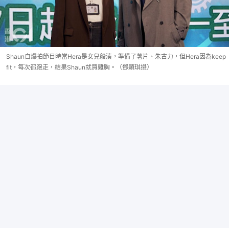
Shaun自爆拍節目時當Hera是女兒般湊，準備了薯片、朱古力，但Hera因為keep
fit，每次都跑走，結果Shaun就買雞胸。（鄧穎琪攝）