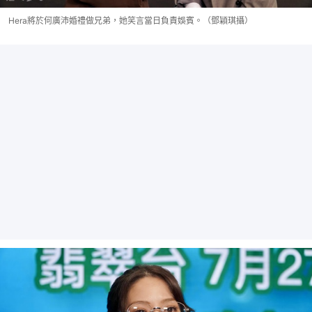
Hera將於何廣沛婚禮做兄弟，她笑言當日負責娛賓。（鄧穎琪攝）