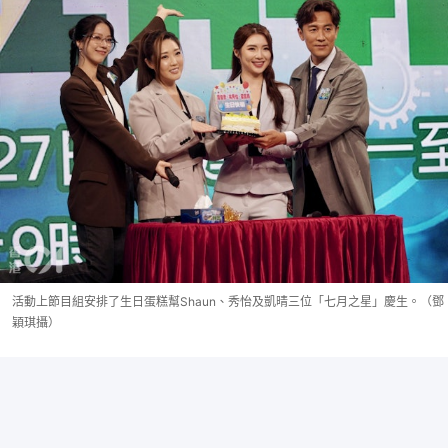
活動上節目組安排了生日蛋糕幫Shaun、秀怡及凱晴三位「七月之星」慶生。（鄧
穎琪攝）