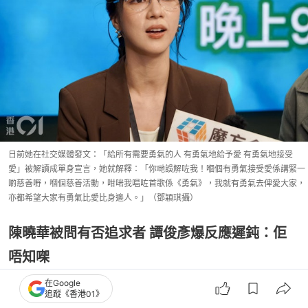
日前她在社交媒體發文：「給所有需要勇氣的人 有勇氣地給予愛 有勇氣地接受
愛」被解讀成單身宣言，她就解釋：「你哋誤解咗我！嗰個有勇氣接受愛係講緊一
啲慈善嘢，嗰個慈善活動，咁啱我唱咗首歌係《勇氣》，我就有勇氣去俾愛大家，
亦都希望大家有勇氣比愛比身邊人。」（鄧穎琪攝）
陳曉華被問有否追求者 譚俊彥爆反應遲鈍：佢
唔知㗎
在Google
問到是否已預備好接受新戀情，Hera表示：「我
追蹤《香港01》
ready任何緣份，但係我而家嘅緣份主要都係工作，