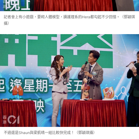
記者會上有小遊戲，要砌人體模型，讀護理系的Hera都勾起不少回憶。（鄧穎琪
攝）
不過還是Shaun與梁凱晴一組比較快完成！（鄧穎琪攝）