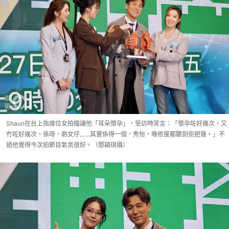
Shaun在台上指幾位女拍檔讓他「耳朵懷孕」，受訪時笑言：「懷孕咗好幾次，又
冇咗好幾次，係呀，啲女仔……其實係得一個，秀怡，喺依度都聽到佢把聲。」不
過他覺得今次拍節目氣氛很好。（鄧穎琪攝）