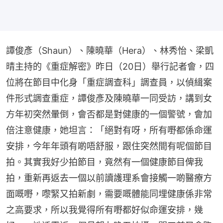
譚俊彥（Shaun）、陳曉華（Hera）、林秀怡、梁凱
晴主持的《重症解密》昨日（20日）舉行記者會，四
位將在節目中化身「重症調查科」調查員，以偵緝案
件形式調查重症，譚俊彥及陳曉華一同受訪，講到女
方年初突然暈倒，會否都是對健康的一個警號，會加
倍注意健康，她坦言：「絕對有呀，所有嘢都係命運
安排，今年年頭有啲唔舒服，跟住突然間有呢個節目
拍。其實我好少拍節目，竟然有一個健康節目俾我
拍，重新再返去一個以前讀護理系會接觸一啲醫療方
面嘅嘢，嚟緊又拍新劇，需要嘅體能同埋健康係非常
之高要求，所以我覺得所有嘢都好似命運安排，幾