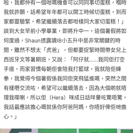
啦，我都仲有一個咁嘅機會可以同同事切蛋糕，嗰時
我就許願，話希望年年都可以開工時候切蛋糕，到而
家都靈驗緊，希望繼續落去都咁樣同大家切蛋糕！」
談到大女早前小學畢業，即將升中一，這個暑假將如
何度過，Shaun透露讀IB小五升中是非常關鍵的時
間，雖然不想太「虎爸」，但都要捉緊時間帶女兒上
西班牙文等暑期班，又說：「阿仔就……我同佢打空
手道，而家習慣每朝佢會陪我打籃球，我就陪佢練
拳，我覺得今個暑假係我同佢突飛猛進嘅，突然之間
有樣嘢交流咗，希望可以繼續落去，因為大個啲就唔
理我㗎喇，所以佢（Hera）咪成日話咩暈咗驚唔驚，
我話最應該擔心嘅就係你阿爸阿媽，你唔好俾佢哋擔
心。」