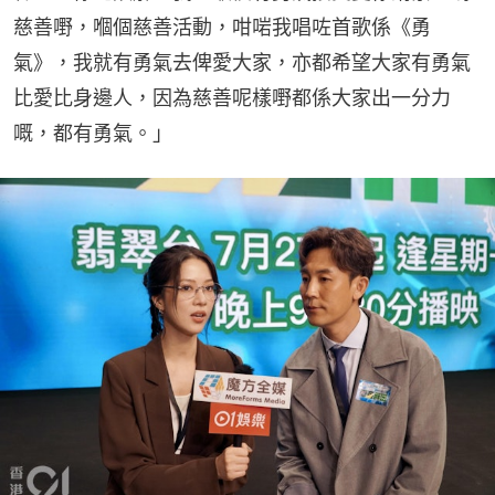
慈善嘢，嗰個慈善活動，咁啱我唱咗首歌係《勇
氣》，我就有勇氣去俾愛大家，亦都希望大家有勇氣
比愛比身邊人，因為慈善呢樣嘢都係大家出一分力
嘅，都有勇氣。」