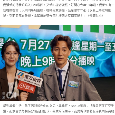
我淨係記得我啱啱入TVB嗰陣，又係咁樣切蛋糕，好開心今年10年啦，我都仲有一
個咁嘅機會可以同同事切蛋糕，嗰時我就許願，話希望年年都可以開工時候切蛋
糕，到而家都靈驗緊，希望繼續落去都咁樣同大家切蛋糕！」（鄧穎琪攝）
講到暑假生活，除了陪即將升中的女兒上興趣班，Shaun透露：「我同阿仔打空手
道，而家習慣每朝佢會陪我打籃球，我就陪佢練拳，我覺得今個暑假係我同佢突飛