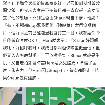
聲。」不過今次拍節目氣氛很好，以前拍劇可能會分
開食飯，但今次大家差不多每日都一齊食飯，慶功又
去了他的餐廳，問到是否由Shaun親自下廚，他說：
「有，不嬲都loop緊我同佢（陳曉華）煮嘢食嗰個
片，佢好耐之前已經嚟過我度打工一日，我都話你今
日嚟做食客就OK！」Hera就表示：「Shaun好照顧
我哋，好招呼我哋，我成日都叫佢快啲坐低坐低，但
佢又入去廚房幫手。」至於撚手菜，Shaun就說是牛
扒，又自爆拍節目時當Hera是女兒般湊，準備了薯
片、朱古力，但Hera因為keep fit，每次都跑走，結
果Shaun就買雞胸。