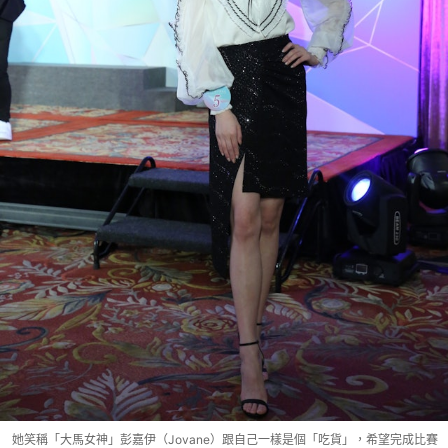
她笑稱「大馬女神」彭嘉伊（Jovane）跟自己一樣是個「吃貨」，希望完成比賽