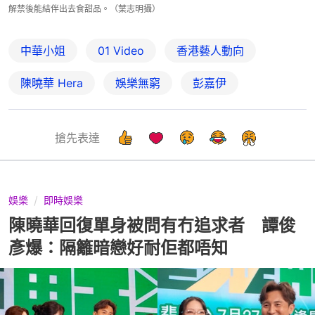
解禁後能結伴出去食甜品。（葉志明攝）
中華小姐
01 Video
香港藝人動向
陳曉華 Hera
娛樂無窮
彭嘉伊
搶先表達
娛樂
即時娛樂
陳曉華回復單身被問有冇追求者 譚俊
彥爆：隔籬暗戀好耐佢都唔知