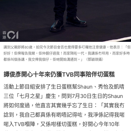
講到父親即將80歲，拍完今次節目會否也覺得要多叮囑他注意健康，他表示：「佢
好好！佢俾報告我睇，佢仲靚仔過我！而家隔咗一代，我講係冇咩用，而家好多時
都係叫個孫講，我交俾我個仔，佢哋開始溝通到。」（鄧穎琪攝）
譚俊彥開心十年來仍獲TVB同事陪伴切蛋糕
活動上節目組安排了生日蛋糕幫Shaun、秀怡及凱晴
三位「七月之星」慶生，問到7月30日生日的Shaun
將如何度過，他直言其實幾乎忘了生日：「其實我冇
諗到，我自己都真係有啲唔記得咗，我淨係記得我啱
啱入TVB嗰陣，又係咁樣切蛋糕，好開心今年10年