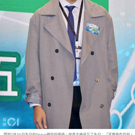
問到7月30日生日的Shaun將如何度過，他直言幾乎忘了生日：「其實我冇諗到，