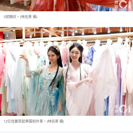
5號魏欣。(林迅景 攝)
12位佳麗穿起華服拍外景。(林迅景 攝)