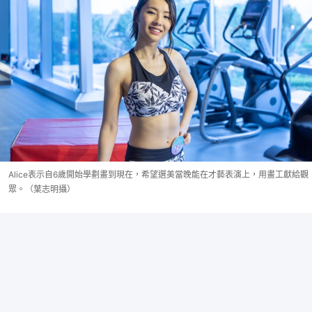
Alice表示自6歲開始學劃畫到現在，希望選美當晚能在才藝表演上，用畫工獻給觀
眾。（葉志明攝）