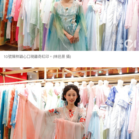
10號陳梓穎心口現離奇紅印。(林迅景 攝)