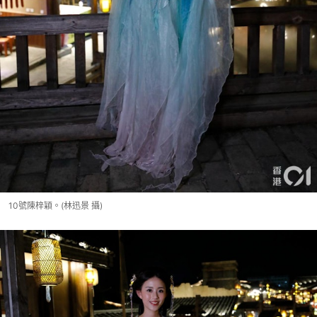
10號陳梓穎。(林迅景 攝)