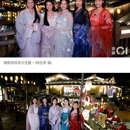
陳懿德與多位佳麗。(林迅景 攝)