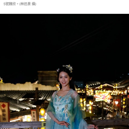
5號魏欣。(林迅景 攝)