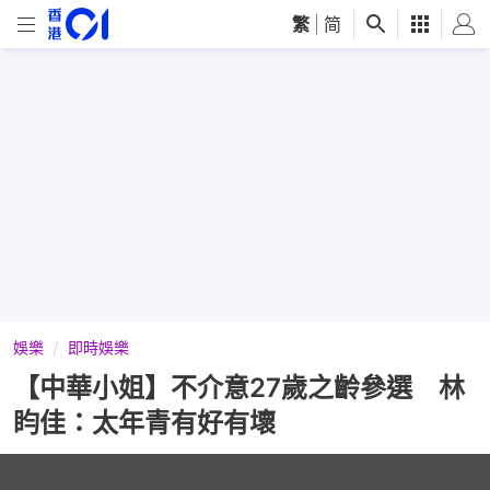
繁
|
简
娛樂
即時娛樂
【中華小姐】不介意27歲之齡參選 林
盷佳：太年青有好有壞