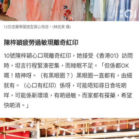
12位佳麗華服造型賞心悅目。(林迅景 攝)
陳梓穎疲勞過敏現離奇紅印
10號陳梓穎心口現離奇紅印，她接受《香港01》訪問
時，坦言行程緊湊密集，而睡眠不足。「但係都OK
嘅！精神呀。（有黑眼圈？）黑眼圈一直都有，由細
就有。（心口有紅印）係呀，可能唔知尋日食咗啲
咩，可能係新環境，有啲過敏。而家都有搽藥，希望
快啲消。」