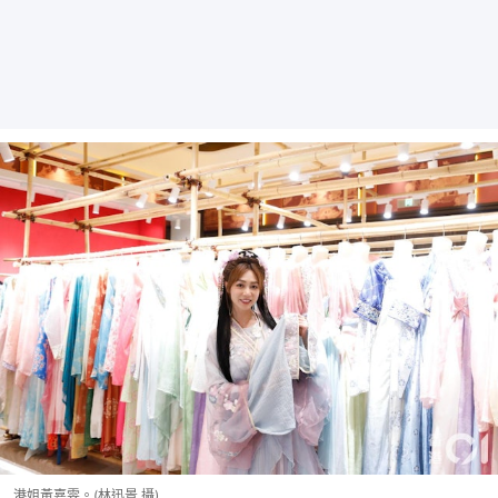
港姐黃嘉雯。(林迅景 攝)