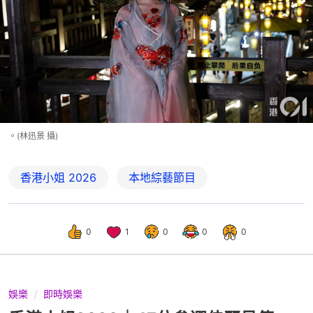
。(林迅景 攝)
香港小姐 2026
本地綜藝節目
0
1
0
0
0
娛樂
即時娛樂