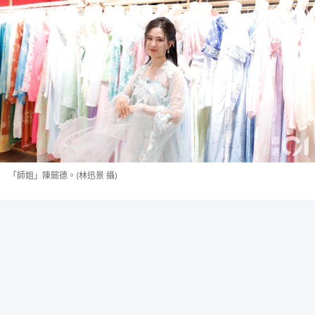
「師姐」陳懿德。(林迅景 攝)