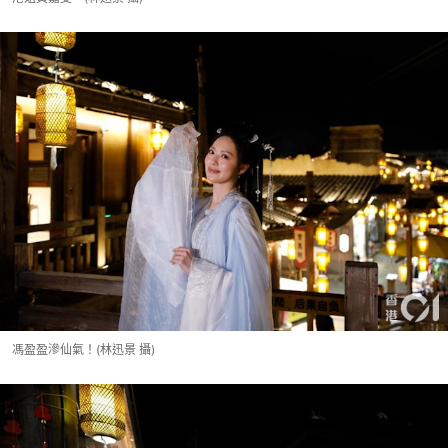
馮盈盈滲仙氣！(林迅景 攝)