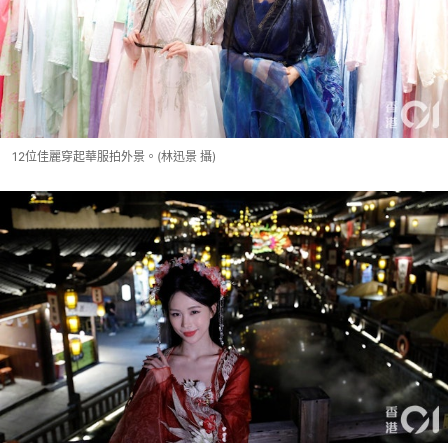
12位佳麗穿起華服拍外景。(林迅景 攝)