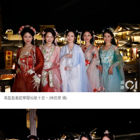
馮盈盈着起華服仙氣十足。(林迅景 攝)