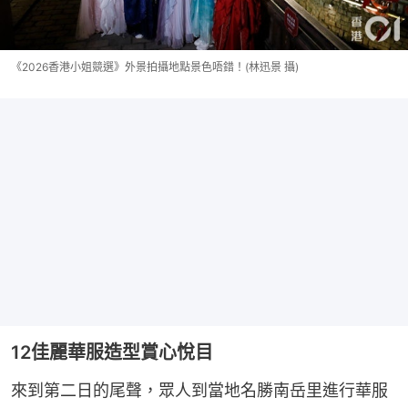
《2026香港小姐競選》外景拍攝地點景色唔錯！(林迅景 攝)
12佳麗華服造型賞心悅目
來到第二日的尾聲，眾人到當地名勝南岳里進行華服