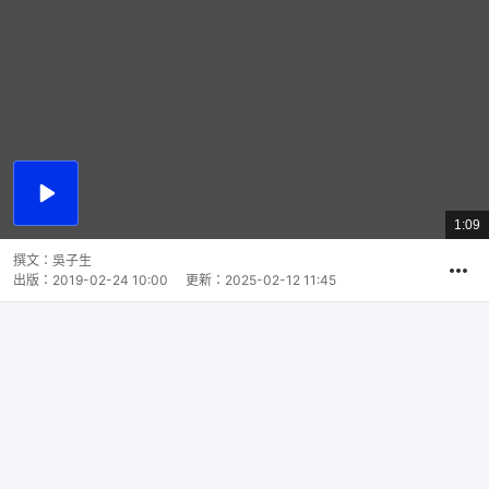
播
放
1:09
總
影
共
片
時
撰文：
吳子生
間
出版：
2019-02-24 10:00
更新：
2025-02-12 11:45