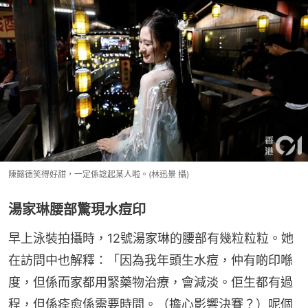
陳懿德笑得好甜，一定係諗起某人啦。(林迅景 攝)
湯家琳腰部驚現水痘印
早上泳裝拍攝時，12號湯家琳的腰部有幾粒粒粒。她
在訪問中也解釋：「因為我年頭生水痘，仲有啲印喺
度，但係而家都用緊藥物治療，會減淡。佢生都有過
程，但係痊愈係需要時間。（擔心影響決賽？）呢個