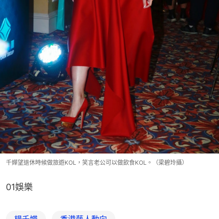
千嬅望退休時候做旅遊KOL，笑言老公可以做飲食KOL。（梁碧玲攝）
01娛樂
楊千嬅
香港藝人動向