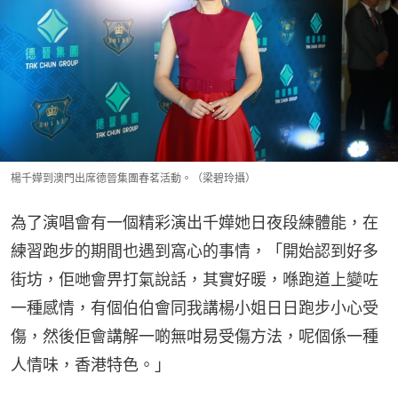
楊千嬅到澳門出席德晉集團春茗活動。（梁碧玲攝）
為了演唱會有一個精彩演出千嬅她日夜段練體能，在
練習跑步的期間也遇到窩心的事情，「開始認到好多
街坊，佢哋會畀打氣說話，其實好暖，喺跑道上變咗
一種感情，有個伯伯會同我講楊小姐日日跑步小心受
傷，然後佢會講解一啲無咁易受傷方法，呢個係一種
人情味，香港特色。」