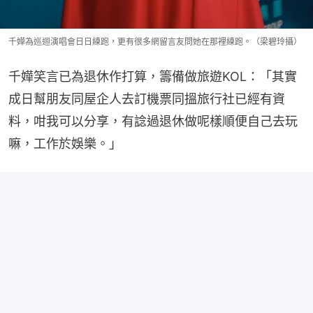
千嬅為巡迴演唱會日日練跑，更有很多網留言友問她在那裡練跑。（梁碧玲攝）
千嬅笑言已為退休作打算，籌備做旅遊KOL：「其實
成日幫朋友同屋企人去訂機票同搵旅行社已經有資
料，咁我可以分享，有諗過退休做呢樣順便自己去玩
嘛，工作於娛樂。」