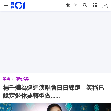
繁
|
简
娛樂
即時娛樂
楊千嬅為巡迴演唱會日日練跑 笑稱已
諗定退休要轉型做……