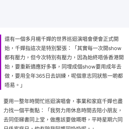
還有一個多月楊千嬅的世界巡迴演唱會便會正式開
始，千嬅指這次是特別緊張：「其實每一次開show
都有壓力，但今次特別有壓力，因為始終唔係香港開
始，要重新適應好多事，同埋成個show要用成年去
做，要用全年365日去訓練，呢個意志同狀態一啲都
唔易。」
要用一整年時間忙巡迴演唱會，事業和家庭千嬅也盡
力找一個平衡點：「我努力用休息時間去陪小朋友，
去同佢睇書同上堂，做應該要做嘅嘢，平時星期六同
日係家庭日，仲有陪我阿媽同奶奶呢。」