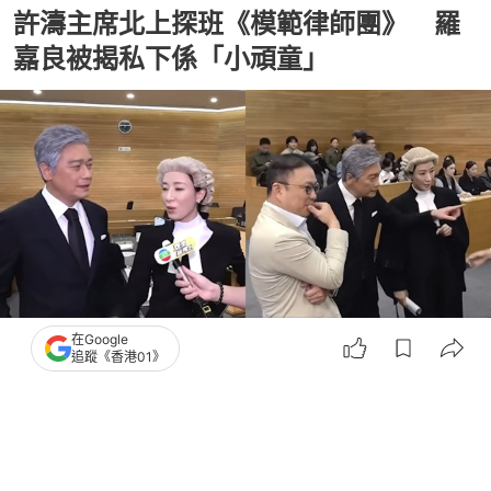
許濤主席北上探班《模範律師團》 羅
嘉良被揭私下係「小頑童」
在Google
追蹤《香港01》
撰文：
種嚶嚶
出版：
2026-07-24 11:30
更新：
2026-07-24 11:30