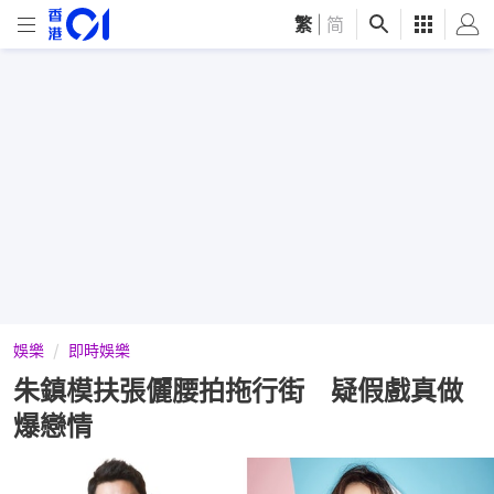
繁
|
简
娛樂
即時娛樂
朱鎮模扶張儷腰拍拖行街 疑假戲真做
爆戀情