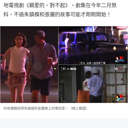
地電視劇《親愛的，對不起》，劇集在今年二月煞
科，不過朱鎮模和張儷的故事可能才剛剛開始！
內地傳媒拍得朱鎮模和張儷晚上同車回家。（網上截圖）