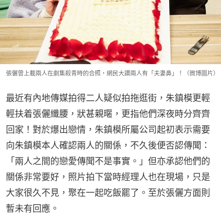
張儷曾上載兩人在劇集殺青時的合照，網民大讚兩人有「夫妻鼻」！（微博圖片）
最近有內地傳媒拍得二人疑似拍拖逛街，朱鎮模更輕
輕扶着張儷纖腰，狀甚親暱，更指他們深夜時分齊齊
回家！對於爆出戀情，朱鎮模所屬公司起初表示需要
向朱鎮模本人確認兩人的關係，不久後便否認傳聞：
「兩人之間的戀愛傳聞不是事實。」但亦承認他們的
關係非常要好，照片拍下當時經理人也在現場，只是
大家很久不見，聚在一起吃飯罷了。至於張儷方面則
暫未有回應。