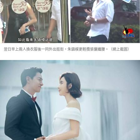
翌日早上兩人換衣服後一同外出逛街，朱鎮模更輕攬張儷纖腰。（網上截圖）