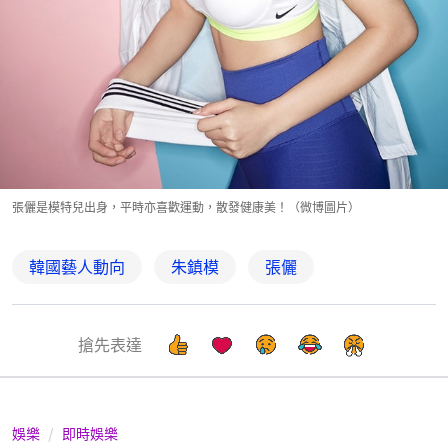
張儷是模特兒出身，平時亦喜歡運動，散發健康美！（微博圖片）
韓國藝人動向
朱鎮模
張儷
搶先表達
娛樂
即時娛樂