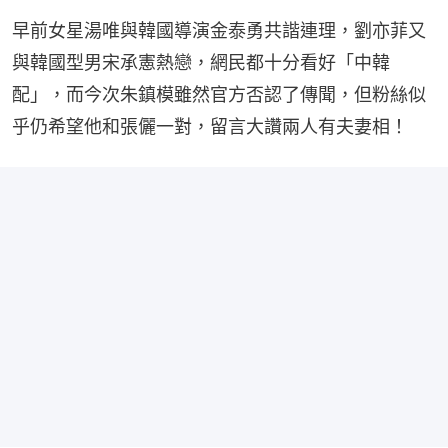
早前女星湯唯與韓國導演金泰勇共諧連理，劉亦菲又
與韓國型男宋承憲熱戀，網民都十分看好「中韓
配」，而今次朱鎮模雖然官方否認了傳聞，但粉絲似
乎仍希望他和張儷一對，留言大讚兩人有夫妻相！