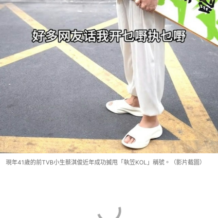
現年41歲的前TVB小生蔡淇俊近年成功搣甩「執笠KOL」稱號。（影片截圖）