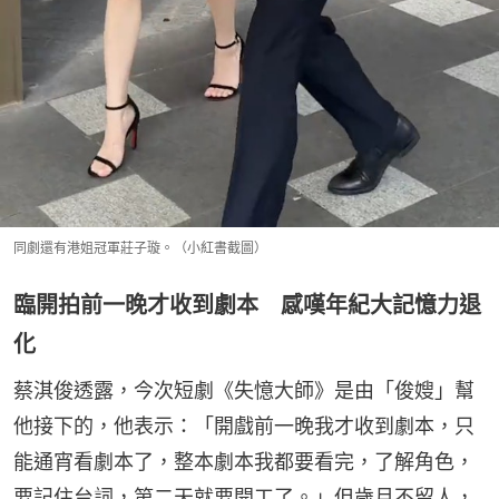
同劇還有港姐冠軍莊子璇。（小紅書截圖）
臨開拍前一晚才收到劇本 感嘆年紀大記憶力退
化
蔡淇俊透露，今次短劇《失憶大師》是由「俊嫂」幫
他接下的，他表示：「開戲前一晚我才收到劇本，只
能通宵看劇本了，整本劇本我都要看完，了解角色，
要記住台詞，第二天就要開工了。」但歲月不留人，