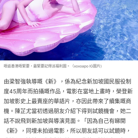
唔返香港唔緊要，最緊要記得派福利圖。（xoxoapo IG圖片)
由梁智強執導嘅《新》，係為紀念新加坡國民服役制
度45周年而拍攝嘅作品，電影在當地上畫時，榮登新
加坡影史上最賣座的華語片，亦因此帶來了續集嘅商
機。陳芷尤當初透過朋友介紹下得到試鏡機會，她二
話不說飛到新加坡與導演見面。「因為自己有睇開
《新》，同埋未拍過電影，所以朋友話可以試鏡時，