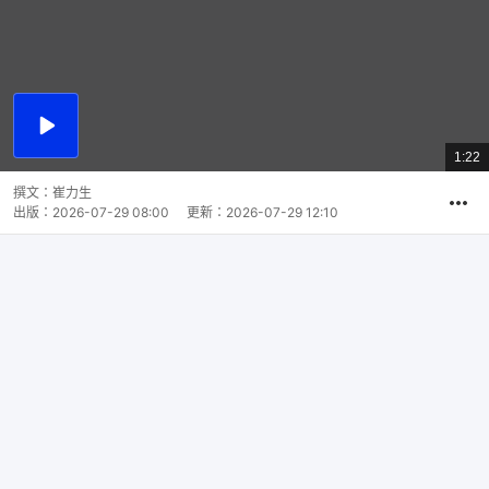
播
放
1:22
總
影
共
片
時
撰文：
崔力生
間
出版：
2026-07-29 08:00
更新：
2026-07-29 12:10