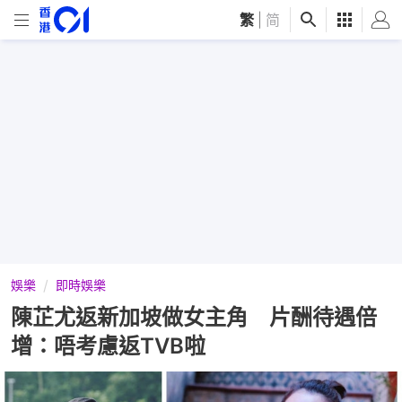
繁
|
简
娛樂
即時娛樂
陳芷尤返新加坡做女主角 片酬待遇倍
增：唔考慮返TVB啦