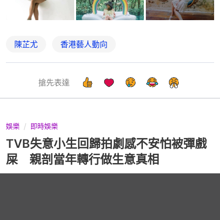
陳芷尤
香港藝人動向
搶先表達
娛樂
即時娛樂
TVB失意小生回歸拍劇感不安怕被彈戲
屎 親剖當年轉行做生意真相