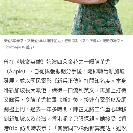
學過5年泰拳，又玩過MMA嘅陳芷尤，輕鬆面對《新兵正傳4》嘅動作場面。
（xoxoapo IG圖片)
曾在《城寨英雄》飾演四朵金花之一嘅陳芷尤
（Apple），自從與張振朗分手後，隨即轉戰新加坡
發展，並以國民電影《新兵正傳》打開知名度。本身
喺新加坡長大嘅佢，講得一口流利英文，再加上打得
又睇得，令陳芷尤拍畢《新》後，接連有電影以及網
劇搵上門，過去一年多時間，陳芷尤將工作重心轉移
到新加坡以及台灣，香港呢？只限探親。她接受《香
港01》訪問時表示：「其實同TVB約都算完咗，雖然