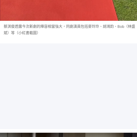
蔡淇俊透露今次新劇的陣容相當強大，同劇演員包括麥玲玲、胡鴻鈞、Bob（林盛
斌）等（小紅書截圖）