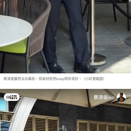
蔡淇俊雖然淡出幕前，但身材依然keep得非常好。（小紅書截圖）