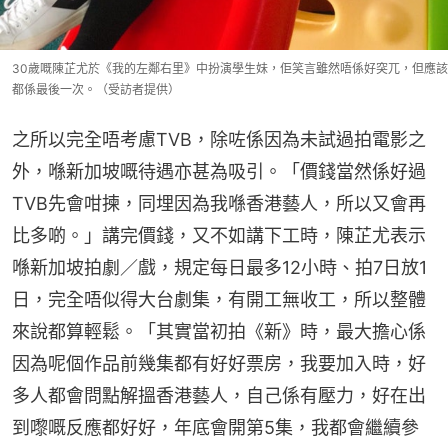
30歲嘅陳芷尤於《我的左鄰右里》中扮演學生妹，佢笑言雖然唔係好突兀，但應該
都係最後一次。（受訪者提供）
之所以完全唔考慮TVB，除咗係因為未試過拍電影之
外，喺新加坡嘅待遇亦甚為吸引。「價錢當然係好過
TVB先會咁揀，同埋因為我喺香港藝人，所以又會再
比多啲。」講完價錢，又不如講下工時，陳芷尤表示
喺新加坡拍劇／戲，規定每日最多12小時、拍7日放1
日，完全唔似得大台劇集，有開工無收工，所以整體
來說都算輕鬆。「其實當初拍《新》時，最大擔心係
因為呢個作品前幾集都有好好票房，我要加入時，好
多人都會問點解搵香港藝人，自己係有壓力，好在出
到嚟嘅反應都好好，年底會開第5集，我都會繼續參