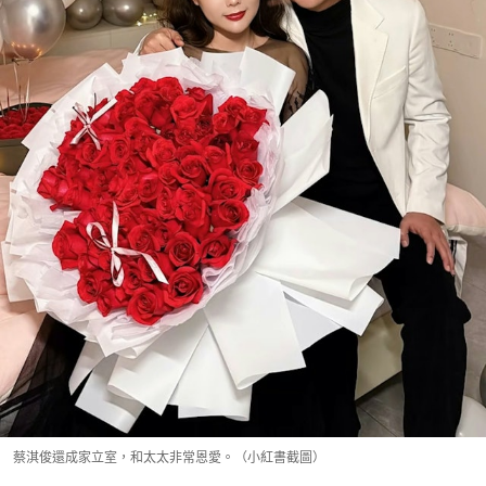
蔡淇俊還成家立室，和太太非常恩愛。（小紅書截圖）