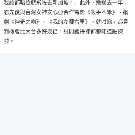
我諗都唔諗就飛咗去新加坡。」此外，她過去一年，
亦先後與台灣女神安心亞合作電影《殺手不笨》、網
劇《神奇之吻》、《我的左鄰右里》，就咁睇，都見
到機會比大台多好幾倍，試問識得揀都都知道點揀
啦。