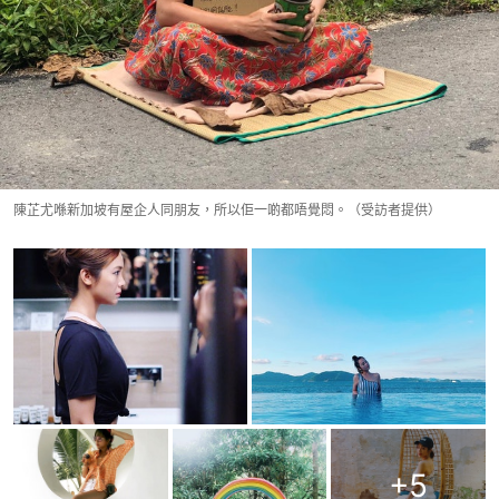
陳芷尤喺新加坡有屋企人同朋友，所以佢一啲都唔覺悶。（受訪者提供）
+
5