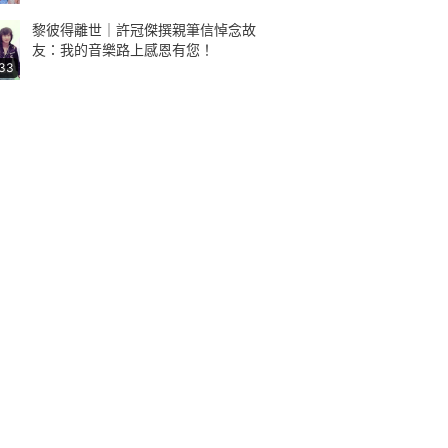
黎彼得離世｜許冠傑撰親筆信悼念故
友：我的音樂路上感恩有您！
:33