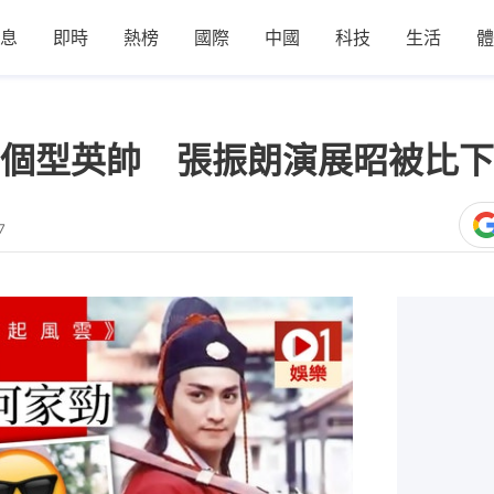
息
即時
熱榜
國際
中國
科技
生活
體
個型英帥 張振朗演展昭被比下
7