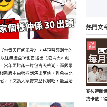
熱門文
《包青天再起風雲》，將頂替鄭則仕的
但以往無綫亞視也曾播出《包青天》劇
，當年更掀起一片包青天熱潮，而觀眾
綫新版本由張振朗演出南俠，難免被比
昭，下文為大家帶來歷代展昭，最型始
黎彼得離
找卡數：