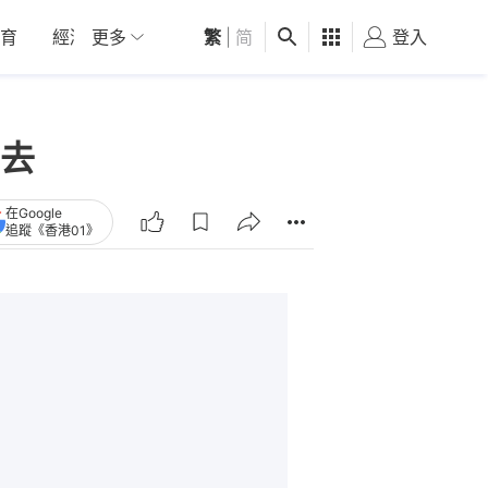
育
經濟
更多
01深圳
繁
觀點
|
简
健康
好食玩飛
登入
女
去
在Google
追蹤《香港01》