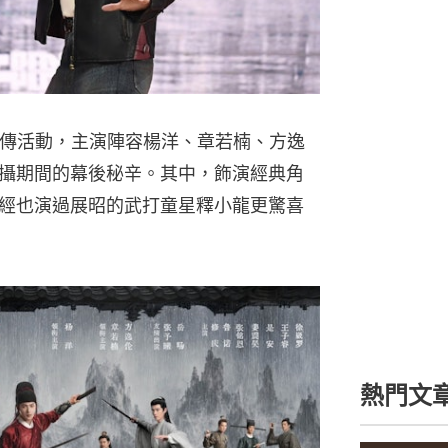
宣傳活動，主演陣容楊洋、章若楠、方逸
攝期間的幕後秘辛。其中，飾演經典角
經也演過展昭的武打童星釋小龍更驚喜
熱門文