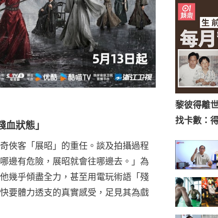
黎彼得離
找卡數：
殘血狀態」
奇俠客「展昭」的重任。談及拍攝過程
哪邊有危險，展昭就會往哪邊去。」為
他幾乎傾盡全力，甚至用電玩術語「殘
快要體力透支的真實感受，足見其為戲