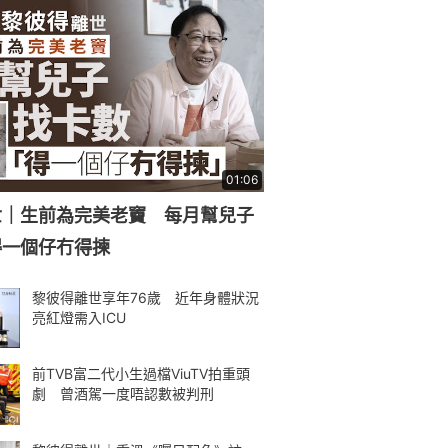
01:06
世｜生前為完美老竇 每月幫兒子
得一個仔冇得揀
黎彼得離世享年76歲 近年身體狀況
亮紅燈需入ICU
前TVB富二代小生過檔ViuTV拍重頭
劇 曾酒駕一度唔認數被判刑