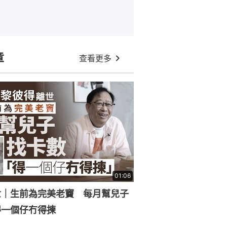
章
查看更多
01:06
世｜生前為完美老竇 每月幫兒子
得一個仔冇得揀