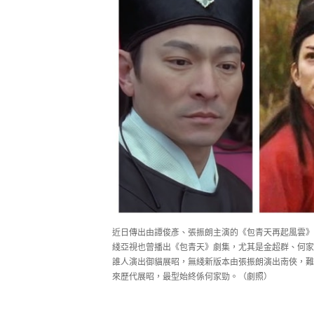
近日傳出由譚俊彥、張振朗主演的《包青天再起風雲》
綫亞視也曾播出《包青天》劇集，尤其是金超群、何家
誰人演出御貓展昭，無綫新版本由張振朗演出南俠，難
來歷代展昭，最型始終係何家勁。（劇照）