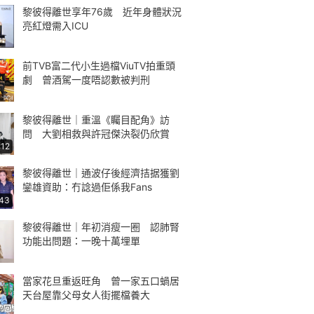
黎彼得離世享年76歲 近年身體狀況
亮紅燈需入ICU
前TVB富二代小生過檔ViuTV拍重頭
劇 曾酒駕一度唔認數被判刑
黎彼得離世｜重溫《矚目配角》訪
問 大劉相救與許冠傑決裂仍欣賞
:12
黎彼得離世｜通波仔後經濟拮据獲劉
鑾雄資助：冇諗過佢係我Fans
:43
黎彼得離世｜年初消瘦一圈 認肺腎
功能出問題：一晚十萬埋單
當家花旦重返旺角 曾一家五口蝸居
天台屋靠父母女人街擺檔養大