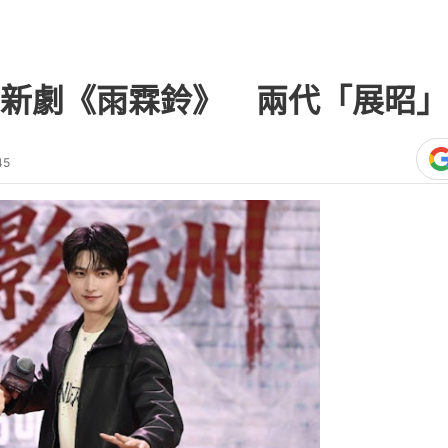
新劇《雨霖鈴》 兩代「展昭」
45