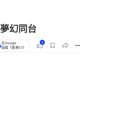
夢幻同台
5
在Google
追蹤《香港01》