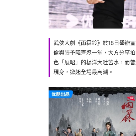
武俠大劇《雨霖鈴》於18日舉辦
倫與張予曦齊聚一堂，大方分享拍
色「展昭」的楊洋大吐苦水，而曾
現身，掀起全場最高潮。