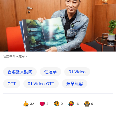
任達華幫人埋單。
香港藝人動向
任達華
01 Video
OTT
01‌ ‌Video‌ ‌OTT
娛樂無窮
32
4
0
16
0