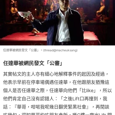
任達華被網民發文「公審」。(thread@macheuksang)
任達華被網民發文「公審」
其實帖文的主人亦有細心地解釋事件的起因及經過，
他表示早前在停車場偶遇任達華，在他跟朋友猶豫這
個人是否任達華之際，任達華向他們「比like」，所以
他們肯定自己沒有認錯人：「之後Lift口再撞到，我
話：『華哥，咁啱我呢幾日翻煲緊黑社會』，再閒談