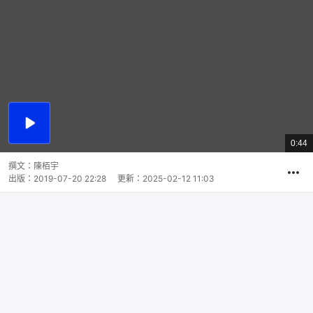
播
放
0:44
總
影
共
片
時
撰文：
陳栢宇
間
出版：
2019-07-20 22:28
更新：
2025-02-12 11:03