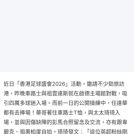
近日「香港足球盛會2026」活動，邀請不少勁旅訪
港，昨晚車路士與祖雲達斯就在啟德主場館對戰，吸
引四萬多球迷入場。而前一日的公開操練中，任達華
都有去捧場！華哥著住車路士T恤，與太太琦琦入
場，並與因傷缺陣的彭馬合照留念及交流，亦有跟韋
碧克、祖奧柏度自拍。琦琦發文：「這位英超粉絲剛