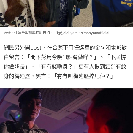
琦琦、任達華與祖奧柏度自拍。（Ig@qiqi_yam、simonyamofficial）
網民另外開post，在合照下用任達華的金句和電影對
白留言：「問下彭馬今晚11點會做咩？」、「下屆撐
你做隊長」、「有冇錢喺身？」更有人提到頸部有紋
身的梅迪歷，笑言：「有冇叫梅迪歷捽甩佢？」