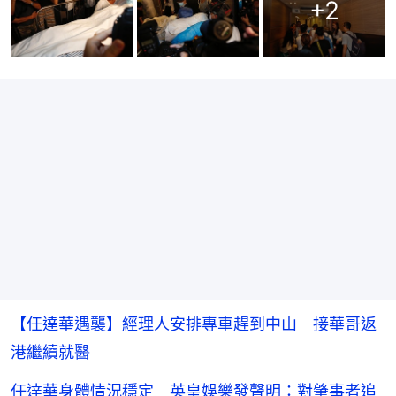
+
2
【任達華遇襲】經理人安排專車趕到中山 接華哥返
港繼續就醫
任達華身體情況穩定 英皇娛樂發聲明：對肇事者追