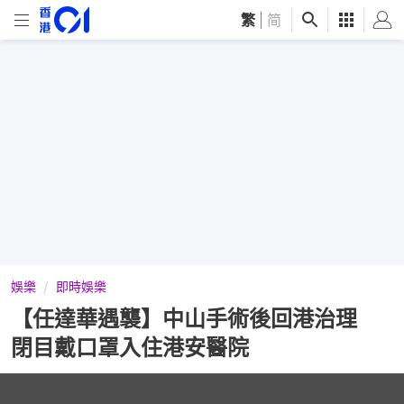
繁
|
简
娛樂
即時娛樂
【任達華遇襲】中山手術後回港治理
閉目戴口罩入住港安醫院