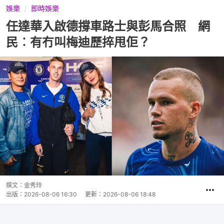
娛樂
即時娛樂
任達華入啟德撐車路士與彭馬合照 網
民︰有冇叫梅迪歷捽甩佢？
撰文：
金秀玲
出版：
2026-08-06 16:30
更新：
2026-08-06 18:48