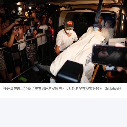
任達華在晚上10點半左右到達港安醫院，大批記者早在現場等候。（陳順禎攝）