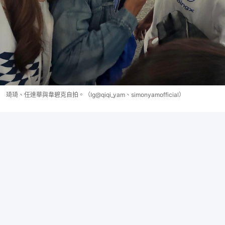
琦琦、任達華與韋碧克自拍。（Ig@qiqi_yam、simonyamofficial）