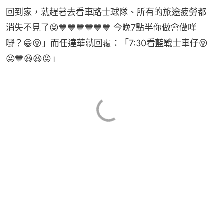
回到家，就趕著去看車路士球隊、所有的旅途疲勞都
消失不見了😝💙💙💙💙💙💙 今晚7點半你做會做咩
嘢？😁😝」而任達華就回覆：「7:30看藍戰士車仔😝
😝💙😆😆😝」