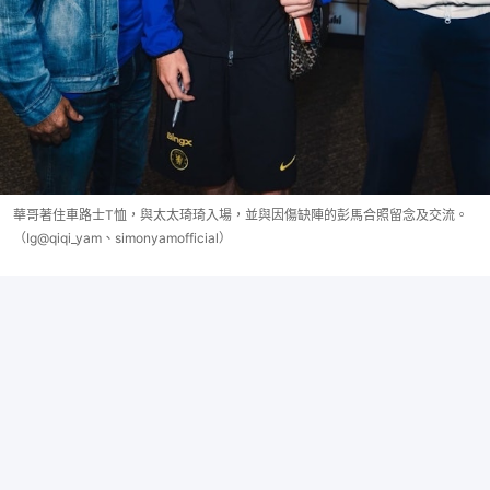
華哥著住車路士T恤，與太太琦琦入場，並與因傷缺陣的彭馬合照留念及交流。
（Ig@qiqi_yam、simonyamofficial）