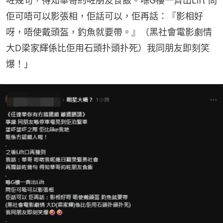
咗幾句，得知華哥約咗朋友食飯。喺G樓一齊出Lift 問
佢可唔可以影張相，佢話可以，佢再話：『影相好
呀，唔使戴頭盔，釣魚就要帶。』（黑社會電影劇情 
大D梁家輝係比佢用石頭扑頭扑死）我同朋友即刻笑
爆！」