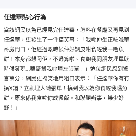
任達華貼心行為
當該網民以為已經見完任達華，怎料在餐廳又再見到
任達華，更發生了一件搞笑事：「我哋仲坐正咗喺華
哥房門口，佢經過嘅時候仲好調皮咁食咗我一嚿魚
餅！本身都想鬧佢，不過算啦。食飽我同朋友埋單既
時候發現…華哥幫我哋埋左張單！」這位網民感到驚
喜萬分，網民更搞笑地用粗口表示：「任達華你有冇
搞X錯？立亂埋人哋張單！搞到我以為你食咗我嚿魚
餅，原來係我食咗你成餐飯。和聯勝辦事，樂少好
野！」