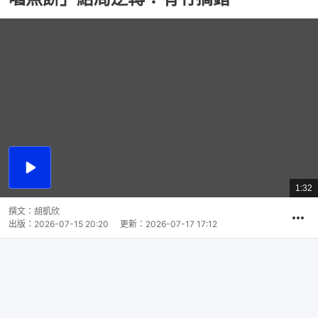
播
放
1:32
總
影
共
片
時
撰文：
胡凱欣
間
出版：
2026-07-15 20:20
更新：
2026-07-17 17:12