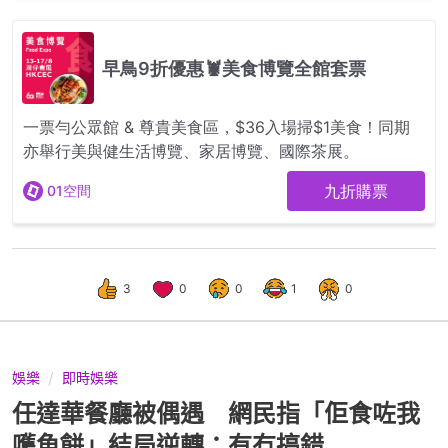
3
0
0
1
0
娛樂
即時娛樂
任達華餐廳被偶遇 網民指「佢食咗我
嚿魚餅」結局逆轉：有冇搞錯