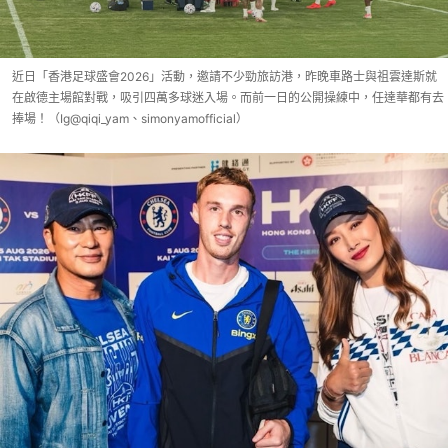
近日「香港足球盛會2026」活動，邀請不少勁旅訪港，昨晚車路士與祖雲達斯就
在啟德主場館對戰，吸引四萬多球迷入場。而前一日的公開操練中，任達華都有去
捧場！（Ig@qiqi_yam、simonyamofficial）