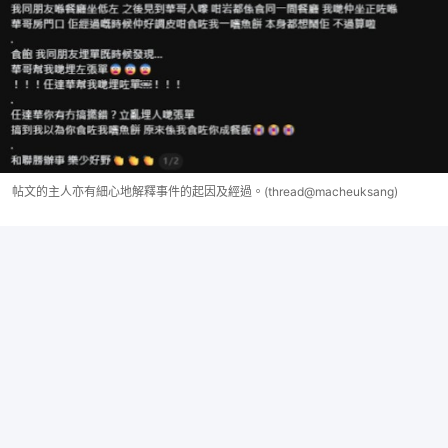
帖文的主人亦有細心地解釋事件的起因及經過。(thread@macheuksang)