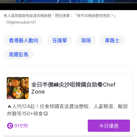
有人提到頸部有紋身的梅迪歷，問任達華：「有冇叫梅迪歷捽甩佢？」
（IG@mmudryk10）
香港藝人動向
任達華
琦琦
車路士
高爾彭馬