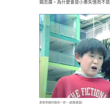
錫忠廣。為什麼會是小惠失憶而不是
東東寧願同鴉烏一齊。(劇集截圖)