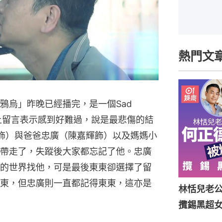
熱門文
烏」昨晚已經播完，是一個Sad 
區上留言表示感到好難過，說是最悲傷的結
飾）與爸爸忠廣（陳嘉輝飾）以及媽媽小
帶走了，失蹤後大家都忘記了他。忠廣
的世界找他，可是最後東東卻選擇了留
東，但忠廣則一直都記得東東，這亦是
林恬兒老
攬錫黑超