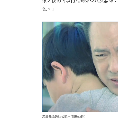
家之後仍可以再見到東東以及嘉輝：
色。」
忠廣先係最痛苦嘅。(劇集截圖)