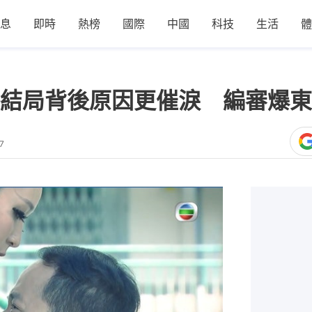
息
即時
熱榜
國際
中國
科技
生活
體
結局背後原因更催淚 編審爆東
7