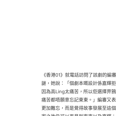
《香港01》就電話訪問了該劇的編
謎，她說：「個劇本嘅設計係嘉輝拒
因為高Ling太痛苦，所以佢選擇
痛苦都唔願意忘記東東。」編審又表示並
更加難忘，而是覺得故事發展至這個