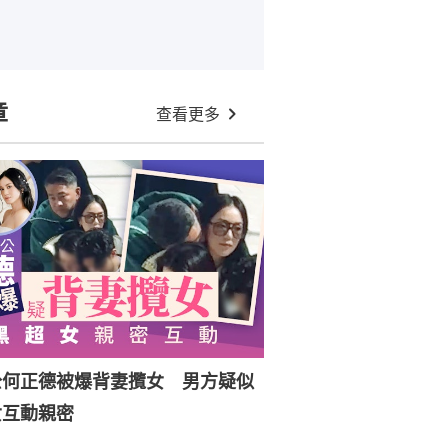
章
查看更多
公何正德被爆背妻攬女 男方疑似
女互動親密