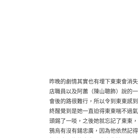
昨晚的劇情其實也有埋下東東會消失
店職員以及阿蕭（陳山聰飾）說的一
會後的路很難行，所以令到東東感到
終醒覺到是她一直迫得東東喘不過氣
頭錫了一啖，之後她就忘記了東東，
鴉烏有沒有鍚忠廣，因為他依然記得