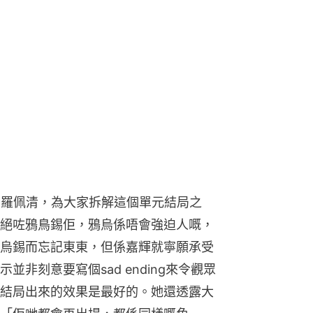
審羅佩清，為大家拆解這個單元結局之
絕咗鴉鳥錫佢，鴉烏係唔會強迫人嘅，
畀鴉烏錫而忘記東東，但係嘉輝就寧願承受
非刻意要寫個sad ending來令觀眾
結局出來的效果是最好的。她還透露大