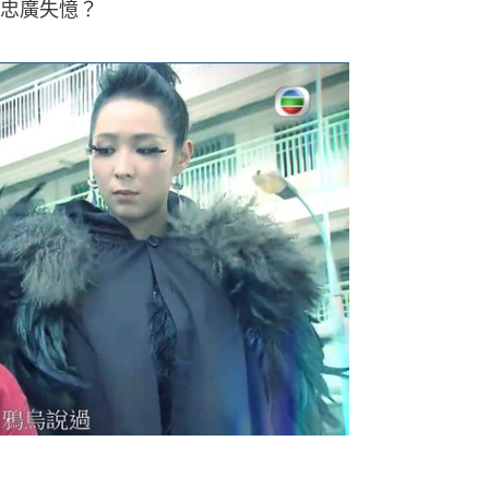
忠廣失憶？