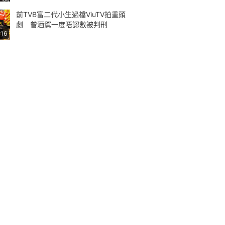
前TVB富二代小生過檔ViuTV拍重頭
劇 曾酒駕一度唔認數被判刑
:16