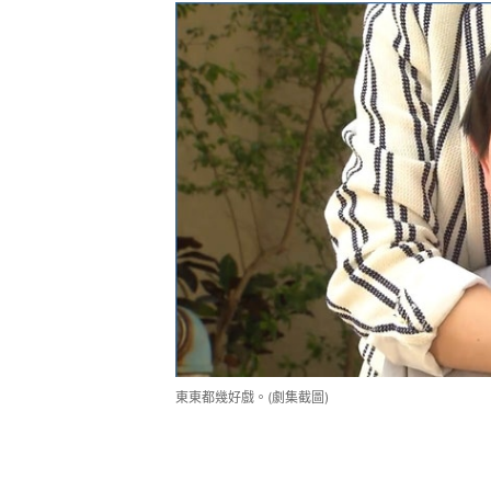
東東都幾好戲。(劇集截圖)