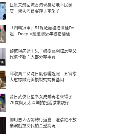
巨星夫婦回流香港現身貼地平民麵
店 親切向食客揮手零架子
「四料冠軍」51歲激瘦被指撞樣Do
姐 Deep V騷纖腿近年被指變樣
黎彼得病逝｜兒子黎樹德開腔反擊父
代還卡數：大部分非事實
:18
邱淑貞二女沈日度假曬近照 五官愈
大愈標緻完美複製媽媽神基因
昔日武俠巨星奉女成婚再老來得子
79歲與太太深圳拍拖獲激讚靚仔
御用惡人否認轉行返倉 澄清絕不放
棄演戲並交代柏金遜病況