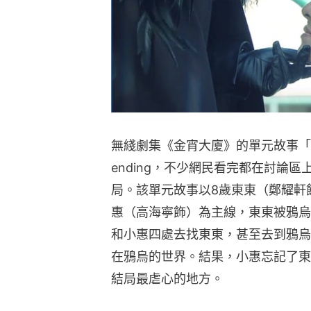
無綫劇集《金宵大廈》的單元故事「鴉
ending，不少網民看完都在討論
局。該單元故事以8歲東東（鄭耀軒
惠（高海寧飾）為主線，東東被鴉烏
和小惠四處去找東東，甚至去到鴉烏
在鴉烏的世界。結果，小惠忘記了東
結局最虐心的地方。