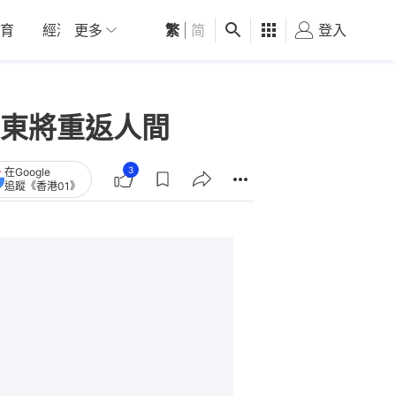
育
經濟
更多
01深圳
繁
觀點
|
简
健康
好食玩飛
登入
女
東將重返人間
3
在Google
追蹤《香港01》