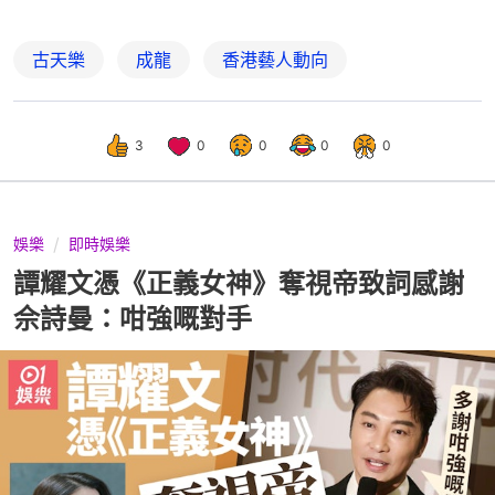
古天樂
成龍
香港藝人動向
3
0
0
0
0
娛樂
即時娛樂
譚耀文憑《正義女神》奪視帝致詞感謝
佘詩曼：咁強嘅對手