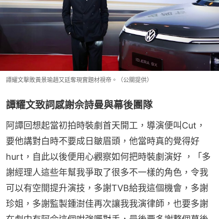
譚耀文擊敗黃景瑜趙又廷奪現實題材視帝。（公關提供）
譚耀文致詞感謝佘詩曼與幕後團隊
阿譚回想起當初拍時裝劇首天開工，導演便叫Cut，
要他講對白時不要成日皺眉頭，他當時真的覺得好
hurt，自此以後便用心觀察如何把時裝劇演好 ，「多
謝經理人這些年幫我爭取了很多不一樣的角色，令我
可以有空間提升演技，多謝TVB給我這個機會，多謝
珍姐，多謝監製鍾澍佳再次讓我我演律師，也要多謝