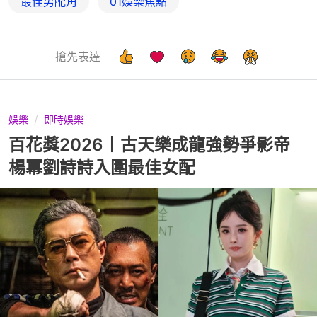
最佳男配角
01娛樂焦點
搶先表達
娛樂
即時娛樂
百花獎2026丨古天樂成龍強勢爭影帝
楊冪劉詩詩入圍最佳女配