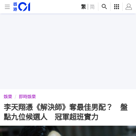
繁
|
简
娛樂
即時娛樂
李天翔憑《解決師》奪最佳男配？ 盤
點九位候選人 冠軍超班實力