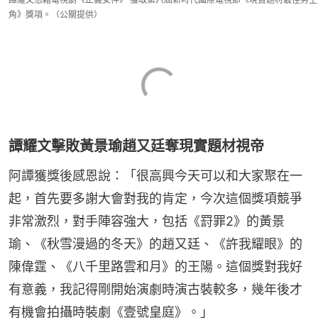
角》獎項。（公關提供）
譚耀文擊敗黃景瑜趙又廷奪現實題材視帝
阿譚獲獎後感恩說：「很高興今天可以和大家聚在一
起，首先要多謝大會對我的肯定，今次這個獎項競爭
非常激烈，對手陣容強大，包括《罸罪2》的黃景
瑜、《秋雪漫過的冬天》的趙又廷、《許我耀眼》的
陳偉霆、《八千里路雲和月》的王陽。這個獎對我好
有意義，我記得剛開始演劇時演古裝較多，幾年後才
有機會拍攝時裝劇《壹號皇庭》。」