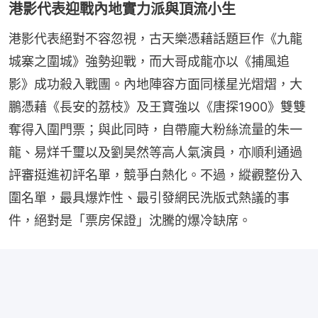
港影代表迎戰內地實力派與頂流小生
港影代表絕對不容忽視，古天樂憑藉話題巨作《九龍
城寨之圍城》強勢迎戰，而大哥成龍亦以《捕風追
影》成功殺入戰團。內地陣容方面同樣星光熠熠，大
鵬憑藉《長安的荔枝》及王寶強以《唐探1900》雙雙
奪得入圍門票；與此同時，自帶龐大粉絲流量的朱一
龍、易烊千璽以及劉昊然等高人氣演員，亦順利通過
評審挺進初評名單，競爭白熱化。不過，縱觀整份入
圍名單，最具爆炸性、最引發網民洗版式熱議的事
件，絕對是「票房保證」沈騰的爆冷缺席。