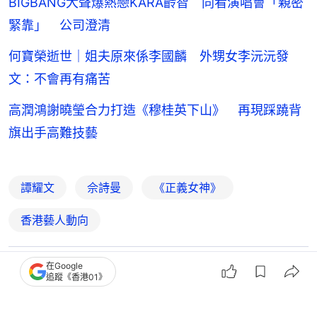
BIGBANG大聲爆熱戀KARA齡智 同看演唱會「親密
緊靠」 公司澄清
何寶榮逝世｜姐夫原來係李國麟 外甥女李沅沅發
文：不會再有痛苦
高潤鴻謝曉瑩合力打造《穆桂英下山》 再現踩蹺背
旗出手高難技藝
譚耀文
佘詩曼
《正義女神》
香港藝人動向
在Google
32
1
0
0
1
追蹤《香港01》