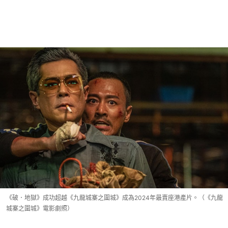
《破．地獄》成功超越《九龍城寨之圍城》成為2024年最賣座港產片。（《九龍
城寨之圍城》電影劇照）