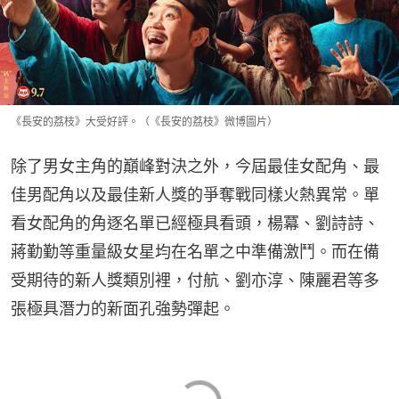
《長安的荔枝》大受好評。（《長安的荔枝》微博圖片）
除了男女主角的巔峰對決之外，今屆最佳女配角、最
佳男配角以及最佳新人獎的爭奪戰同樣火熱異常。單
看女配角的角逐名單已經極具看頭，楊冪、劉詩詩、
蔣勤勤等重量級女星均在名單之中準備激鬥。而在備
受期待的新人獎類別裡，付航、劉亦淳、陳麗君等多
張極具潛力的新面孔強勢彈起。