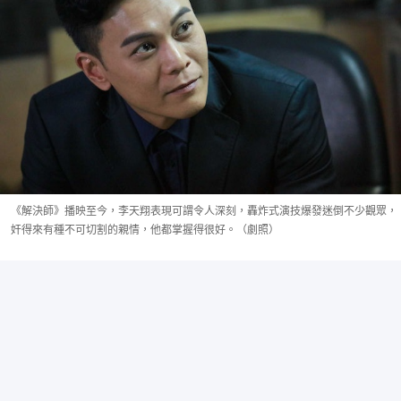
《解決師》播映至今，李天翔表現可謂令人深刻，轟炸式演技爆發迷倒不少觀眾，
奸得來有種不可切割的親情，他都掌握得很好。（劇照）