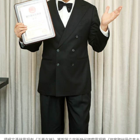
譚耀文憑藉電視劇《正義女神》 獲取第六屆新時代國際電視節《現實題材最佳男主