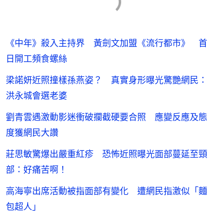
《中年》殺入主持界 黃劍文加盟《流行都市》 首
日開工頻食螺絲
梁諾妍近照撞樣孫燕姿？ 真實身形曝光驚艷網民：
洪永城會選老婆
劉青雲遇激動影迷衝破攔截硬要合照 應變反應及態
度獲網民大讚
莊思敏驚爆出嚴重紅疹 恐怖近照曝光面部蔓延至頸
部：好痛苦啊！
高海寧出席活動被指面部有變化 遭網民指激似「麵
包超人」