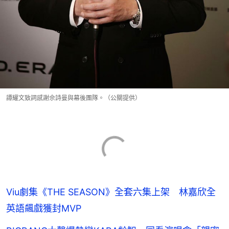
譚耀文致詞感謝佘詩曼與幕後團隊。（公關提供）
Viu劇集《THE SEASON》全套六集上架 林嘉欣全
英語飆戲獲封MVP