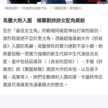
《捕風捉影》上映後票房成績不俗。（《捕風捉影》微博圖片）
馬麗大熱入圍 楊冪劉詩詩女配角廝殺
至於「最佳女主角」的戰場同樣是神仙打架的級別，
激烈程度絕不亞於男主角。憑藉超強喜劇大作《抓娃
娃》入圍的馬麗，其壓倒性的實力絕對不容小覷。她
將要迎戰一眾實力強橫的新生代與中生代演技派女
星，當中包括莊達菲（《長安的荔枝》）、手握《好
東西》與《驚蟄無聲》兩部大作的宋佳，以及張子
楓、高葉等人。她們全數順利入圍初選，令最終帝后
寶座花落誰家充滿著極大的懸念。