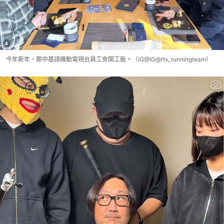
今年新年，鄭中基請機動電視台員工食開工飯。（IG@IG@rtv_runningteam）