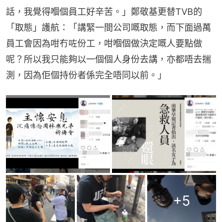
話，我覺得嗰個員工好辛苦。」鄭敬基更替TVB的
「取態」護航：「講緊一間公司嘅取態，而下面過萬
員工會因為咁冇咗份工，咁嗰個做決定嘅人要點做
呢？所以我只能夠以一個個人身份去講，亦都唔去揣
測，因為佢個持份者係完全唔同以前。」
+
5