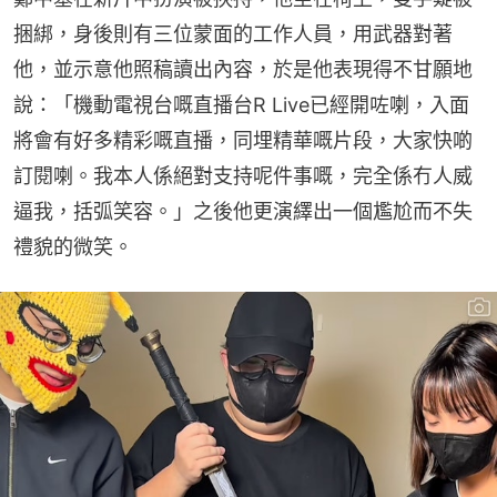
捆綁，身後則有三位蒙面的工作人員，用武器對著
他，並示意他照稿讀出內容，於是他表現得不甘願地
說：「機動電視台嘅直播台R Live已經開咗喇，入面
將會有好多精彩嘅直播，同埋精華嘅片段，大家快啲
訂閱喇。我本人係絕對支持呢件事嘅，完全係冇人威
逼我，括弧笑容。」之後他更演繹出一個尷尬而不失
禮貌的微笑。