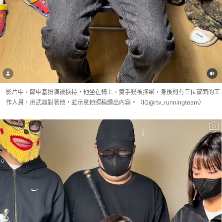
影片中，鄭中基扮演被挾持，他坐在椅上，雙手疑被捆綁，身後則有三位蒙面的工
作人員，用武器對著他，並示意他照稿讀出內容。（IG@rtv_runningteam）