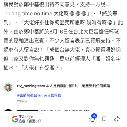
網民對於鄭中基復出持不同意見，支持一方說：
「Long time no time 大佬呀😂😂😂」、「終於等
到」、「大佬好掛住你既匪夷所思呀 幾時有呀😭」此
外，由於鄭中基將於8月16日在台北大巨蛋擔任棒球
賽的壓軸演出嘉賓，不少人留言表示已買飛支持。不
過亦有人留言說：「成個台無大佬，真心覺得唔好睇  
但宜家又對你無乜興趣」更以前經理人「湘」姐名字
抽水：「大佬有冇受湘？」
15
在Google
追蹤《香港01》