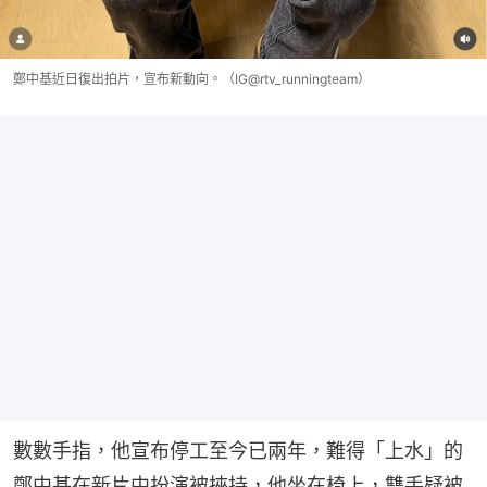
鄭中基近日復出拍片，宣布新動向。（IG@rtv_runningteam）
數數手指，他宣布停工至今已兩年，難得「上水」的
鄭中基在新片中扮演被挾持，他坐在椅上，雙手疑被