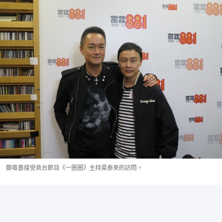
鄭敬基接受商台節目《一圈圈》主持梁泰來的訪問。