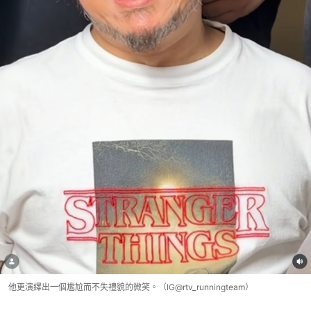
他更演繹出一個尷尬而不失禮貌的微笑。（IG@rtv_runningteam）