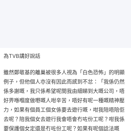
為TVB講好說話
雖然鄭敬基的離巢被很多人視為「白色恐怖」的明顯
例子，但他個人亦沒有因此而感到不忿：「我係仍然
係多謝嘅，我只係希望呢間我由細睇到大嘅公司，唔
好畀喺嗰度做嘢嘅人咁辛苦，唔好有呢一種嘅精神壓
力，如果有個員工個女係要去遊行嘅，咁我陪唔陪佢
去呢？陪我個女去遊行我會唔會冇咗份工呢？咁我係
要保護個女定還是冇咗份工呢？如果有呢個諗法嘅