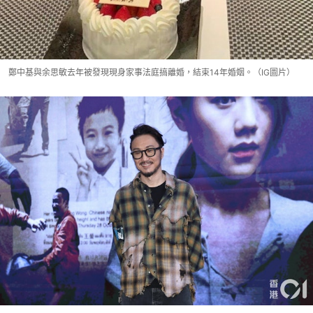
鄭中基與余思敏去年被發現現身家事法庭搞離婚，結束14年婚姻。（IG圖片）