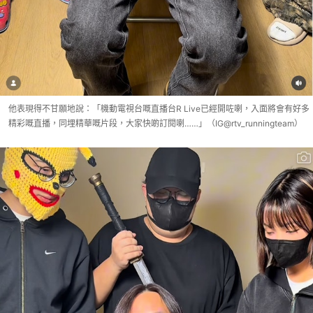
他表現得不甘願地說：「機動電視台嘅直播台R Live已經開咗喇，入面將會有好多
精彩嘅直播，同埋精華嘅片段，大家快啲訂閱喇……」（IG@rtv_runningteam）