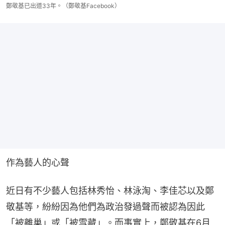
鄭敬基已出道33年。（鄭敬基Facebook）
作為藝人的心聲
近日有不少藝人包括林秀怡、林泳淘、李佳芯以及鄭
敬基等，紛紛因為他們為政治發過聲而被認為因此
「被離巢」或「被雪藏」。而事實上，鄭敬基在6月