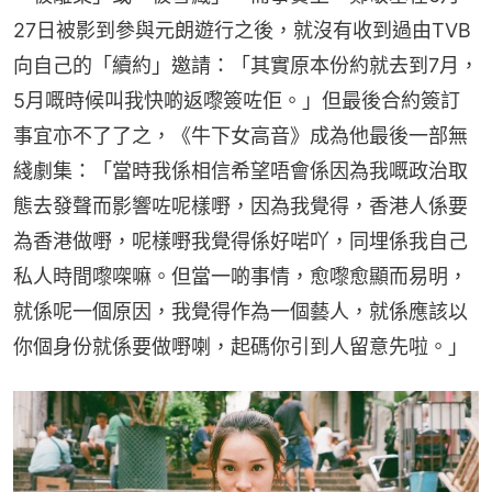
27日被影到參與元朗遊行之後，就沒有收到過由TVB
向自己的「續約」邀請：「其實原本份約就去到7月，
5月嘅時候叫我快啲返嚟簽咗佢。」但最後合約簽訂
事宜亦不了了之，《牛下女高音》成為他最後一部無
綫劇集：「當時我係相信希望唔會係因為我嘅政治取
態去發聲而影響咗呢樣嘢，因為我覺得，香港人係要
為香港做嘢，呢樣嘢我覺得係好啱吖，同埋係我自己
私人時間嚟㗎嘛。但當一啲事情，愈嚟愈顯而易明，
就係呢一個原因，我覺得作為一個藝人，就係應該以
你個身份就係要做嘢喇，起碼你引到人留意先啦。」