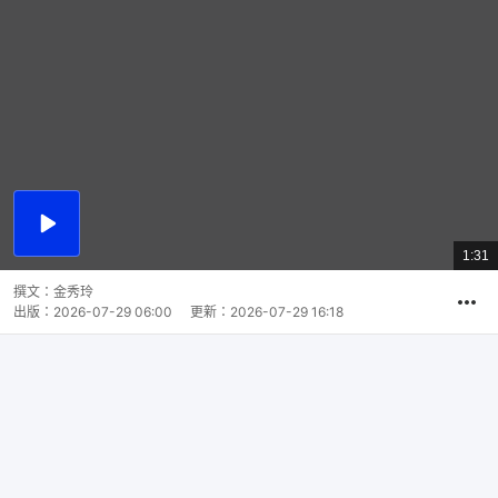
播
放
1:31
總
影
共
片
時
撰文：
金秀玲
間
出版：
2026-07-29 06:00
更新：
2026-07-29 16:18