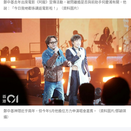
鄭中基去年出席電影《阿龍》宣傳活動，被問離婚是否與前助手何慶湘有關，他
說：「今日我哋都係講返電影啦！」（資料圖片）
鄭中基神隱近乎兩年，但今年5月他擔任方力申演唱會嘉賓。（資料圖片/鄧穎琪
攝）