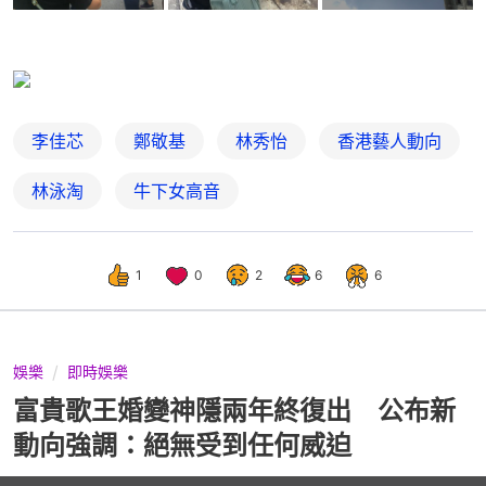
李佳芯
鄭敬基
林秀怡
香港藝人動向
林泳淘
牛下女高音
1
0
2
6
6
娛樂
即時娛樂
富貴歌王婚變神隱兩年終復出 公布新
動向強調：絕無受到任何威迫