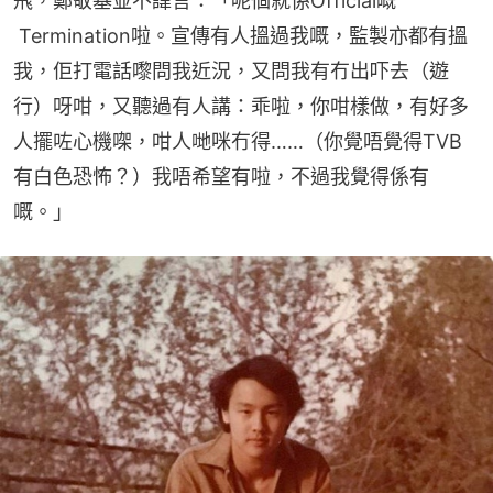
飛，鄭敬基並不諱言：「呢個就係Official嘅 
 Termination啦。宣傳有人搵過我嘅，監製亦都有搵
我，佢打電話嚟問我近況，又問我有冇出吓去（遊
行）呀咁，又聽過有人講：乖啦，你咁樣做，有好多
人擺咗心機㗎，咁人哋咪冇得……（你覺唔覺得TVB
有白色恐怖？）我唔希望有啦，不過我覺得係有
嘅。」