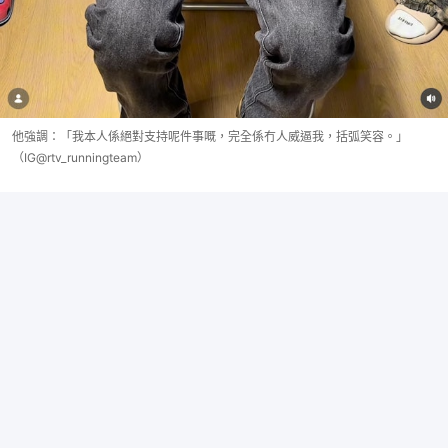
他強調：「我本人係絕對支持呢件事嘅，完全係冇人威逼我，括弧笑容。」
（IG@rtv_runningteam）